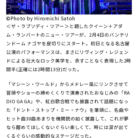
©Photo by Hiromichi Satoh
＜ザ・ラプソディ・ツアー＞と題したクイーン＋アダ
ム・ランバートのニュー・ツアーが、2月4日のバンテリ
ンドーム ナゴヤを皮切りにスタート。初日となる名古屋
公演のパフォーマンスは、まさにリヴィング・レジェン
ドによる壮大なロック美学を、余すことなく表現した2時
間半(正確には2時間13分)だった。
「マシーン・ワールド」からメドレー風にリンクさせて
冒頭やショーの締めくくりで演奏されたおなじみの「RA
DIO GA GA」や、紅白歌合戦でも披露されて話題になっ
た「ドント・ストップ・ミー・ナウ」を筆頭に、名曲や
ヒット曲30曲あまりを機関銃の如く披露して、これが夢
なら醒めてほしくないぐらい楽しくて、時には涙が出て
くるぐらいの感動的なステージだった。