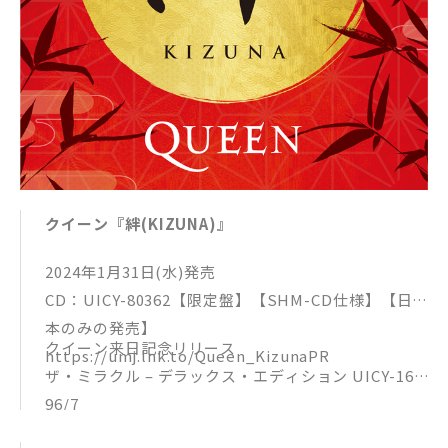
クイーン『絆(KIZUNA)』
2024年1月31日(水)発売
CD：UICY-80362【限定盤】【SHM-CD仕様】【日
本のみの発売】
クイーン来日記念リリース
https://umj.lnk.to/Queen_KizunaPR
ザ・ミラクル – デラックス・エディション UICY-161
96/7
ライヴ・キラーズ UICY-80363/4