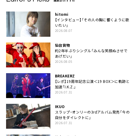
編集部おすすめ
hitomi
【インタビュー】「その人の胸に響くように歌
いたい」
2026.08.07
仙台貨物
約2年半ぶりシングル「みんな笑顔ぬさせで
あげだい」
2026.08.05
BREAKERZ
【レポ】19周年記念公演＜19 BOX＞に軌跡と
加速「I.K.Z.」
2026.07.31
IKUO
スラップ・オンリーの3rdアルバム発売「今の
自分をダイレクトに」
2026.07.31