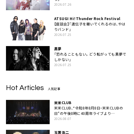
2026.07.26
ATSUGI Hi！Thunder Rock Festival
【座談会】「遺伝子を継いでくれるのは、やは
りバンド」
2026.07.25
黒夢
「恐れることもない。どう転がっても黒夢で
しかない」
2026.07.25
Hot Articles
人気記事
米米CLUB
米米CLUB、“令和8年8月8日・米米CLUBの
日”の午後8時に40周年ライブより
「FANtachy medley」を88年限定公開
2026.08.07
玉置浩二