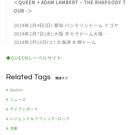
＜QUEEN + ADAM LAMBERT – THE RHAPSODY T
ライヴ・マジック UICY-80365
OUR -＞
クイーン・ライヴ!! ウェンブリー1986 UICY-80366/7
オン・ファイアー/クイーン 1982 UICY-80368/9
2024年2月4日(日) 愛知 バンテリンドーム ナゴヤ
ライヴ・アット・ザ・レインボー ’74 UICY-80370/1
2024年2月7日(水) 大阪 京セラドーム大阪
オデオン座の夜 <ハマースミス 1975> UICY-80372
2024年2月10日(土) 北海道 札幌ドーム
グレイテスト・ヒッツ・イン・ジャパン LP: UIJY-75
2024年2月13日(火) 東京 東京ドーム
260
◆QUEENレーベルサイト
2024年2月14日(水) 東京 東京ドーム
https://store.universal-music.co.jp/artist/quee
[問]クリエイティブマン 03-3499-6669
n/?s13=20240131&stock=0#itemTitle
https://www.creativeman.co.jp/artist/2024/02q
Related Tags
関連タグ
ueen
# Queen
# ニュース
# ライブレポート
# レジェンド＆クラシック・ロック
# 洋楽