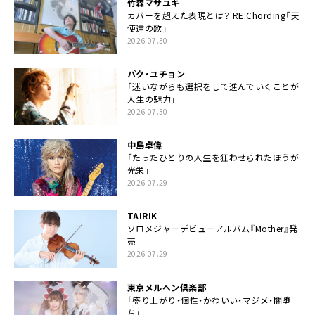
竹森マサユキ
カバーを超えた表現とは？ RE:Chording「天
使達の歌」
2026.07.30
パク・ユチョン
「迷いながらも選択をして進んでいくことが
人生の魅力」
2026.07.30
中島卓偉
「たったひとりの人生を狂わせられたほうが
光栄」
2026.07.29
TAIRIK
ソロメジャーデビューアルバム『Mother』発
売
2026.07.29
東京メルヘン倶楽部
「盛り上がり・個性・かわいい・マジメ・闇堕
ち」