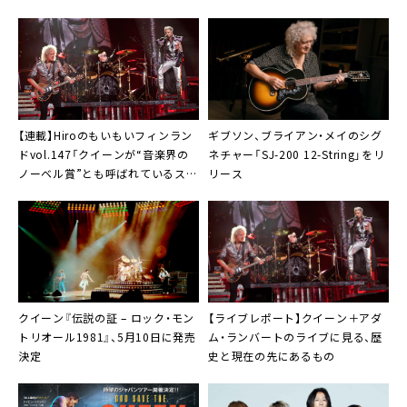
【連載】Hiroのもいもいフィンラン
ギブソン
、ブライアン・メイのシグ
ドvol.147「クイーンが“音楽界の
ネチャー「SJ-200 12-String」をリ
ノーベル賞”とも呼ばれているスウ
リース
ェーデンのポーラー音楽賞を受賞」
クイーン『伝説の証 – ロック・モン
【ライブレポート】クイーン＋アダ
トリオール1981』、5月10日に発売
ム・ランバートのライブに見る、歴
決定
史と現在の先にあるもの