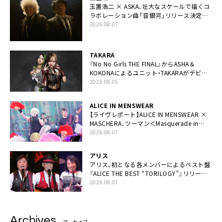
玉置浩二 × ASKA、壮大なスケールで描くコ
ラボレーション曲「音銀河」リリース決定。
カップリングには新曲「命の宿り」収録も
2026.08.07
TAKARA
『No No Girls THE FINAL』からASHA＆
KOKONAによるユニット・TAKARAがデビュ
ー
2026.08.05
ALICE IN MENSWEAR
【ライヴレポート】ALICE IN MENSWEAR ×
MASCHERA、ツーマン＜Masquerade in
Wonderland＞に一夜限り豪華共演と14年
2026.08.07
ぶり帰還「数奇な運命を感じます」
アリス
アリス、初となる各メンバーによるベスト盤
『ALICE THE BEST “TORILOGY”』リリース
決定
2026.08.07
Archives
アーカイブ