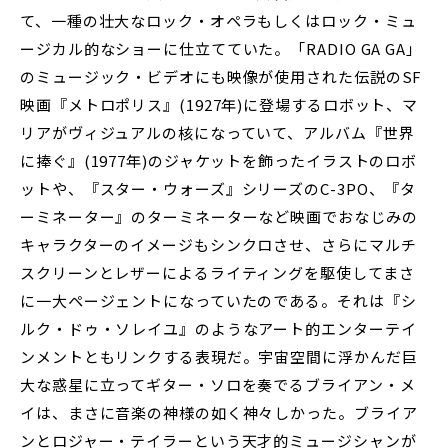
て、一種の壮大なロック・オペラもしくはロック・ミュ
ージカル的なショーに仕立てていた。「RADIO GA GA」
のミュージック・ビデオにも映像が使用された伝説のSF
映画『メトロポリス』(1927年)に登場するロボット、マ
リアがヴィジュアルの核になっていて、アルバム『世界
に捧ぐ』(1977年)のジャケットを飾ったイラストのロボ
ットや、『スター・ウォーズ』シリーズのC-3PO、『タ
ーミネーター』のターミネーターなど映画でおなじみの
キャラクターのイメージもシンクロさせ、さらにマルチ
スクリーンとレザーによるライティングを駆使してまさ
に一大ページェントになっていたのである。それは『シ
ルク・ドゥ・ソレイユ』のようなアート的エンターテイ
ンメントともリンクする表現だ。宇宙空間に浮かんだ巨
大な惑星に立ってギター・ソロを奏でるブライアン・メ
イは、まさに音楽の神様の如く神々しかった。ブライア
ンとロジャー・テイラーという天才的ミュージシャンが