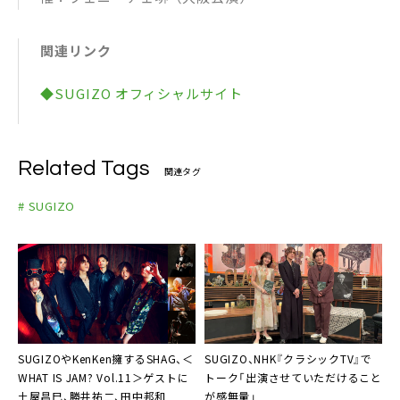
関連リンク
◆SUGIZO オフィシャルサイト
Related Tags
関連タグ
# SUGIZO
SUGIZOやKenKen擁するSHAG、＜
SUGIZO、NHK『クラシックTV』で
WHAT IS JAM? Vol.11＞ゲストに
トーク「出演させていただけること
土屋昌巳、勝井祐二、田中邦和
が感無量」