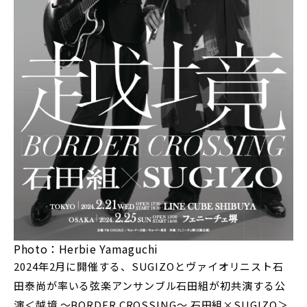
Photo：Herbie Yamaguchi
2024年2月に開催する、SUGIZOとヴァイオリニスト石
田泰尚が率いる弦楽アンサンブル石田組が初共演する公
演＜越境 ～BORDER CROSSING～ 石田組×SUGIZO＞