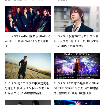
SUGIZOやKenKen擁するSHAG、＜
SUGIZO、『氷艶2025』のサウンド
WHAT IS JAM? Vol.11＞を8月開
トラックを6月リリース「図らずも
催
SGZ MUSICの集大成」
SUGIZO、約6年ぶりの中東訪問を
SUGIZO、2025年の最終章＜FINAL
記録したドキュメントMV公開「今
OF THE SNAKE＞ゲストに仲村宗
だからこそ、この映像作品をリリー
悟、浅野聡太、葉月、藤重政孝
スしたかった」