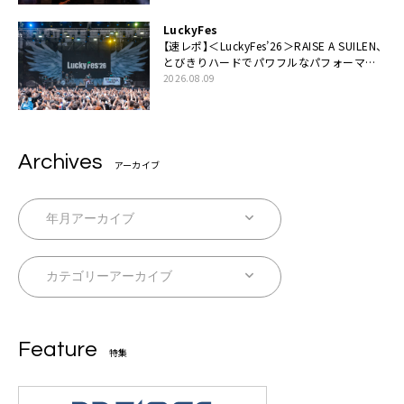
LuckyFes
【速レポ】＜LuckyFes’26＞RAISE A SUILEN、
とびきりハードでパワフルなパフォーマン
ス「一緒に踊っていただけますか？」
2026.08.09
Archives
アーカイブ
Feature
特集