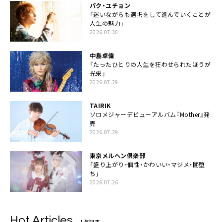
パク・ユチョン
「迷いながらも選択をして進んでいくことが
人生の魅力」
2026.07.30
中島卓偉
「たったひとりの人生を狂わせられたほうが
光栄」
2026.07.29
TAIRIK
ソロメジャーデビューアルバム『Mother』発
売
2026.07.29
東京メルヘン倶楽部
「盛り上がり・個性・かわいい・マジメ・闇堕
ち」
2026.07.26
Hot Articles
人気記事