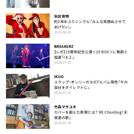
仙台貨物
約2年半ぶりシングル「みんな笑顔ぬさせで
あげだい」
2026.08.05
BREAKERZ
【レポ】19周年記念公演＜19 BOX＞に軌跡と
加速「I.K.Z.」
2026.07.31
IKUO
スラップ・オンリーの3rdアルバム発売「今の
自分をダイレクトに」
2026.07.31
竹森マサユキ
カバーを超えた表現とは？ RE:Chording「天
使達の歌」
2026.07.30