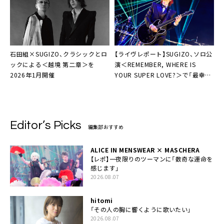
石田組×SUGIZO、クラシックとロ
【ライヴレポート】SUGIZO、ソロ公
ックによる＜越境 第二章＞を
演＜REMEMBER, WHERE IS
2026年1月開催
YOUR SUPER LOVE?＞で「最幸の
昇天を」
Editor’s Picks
編集部おすすめ
ALICE IN MENSWEAR × MASCHERA
【レポ】一夜限りのツーマンに「数奇な運命を
感じます」
2026.08.07
hitomi
「その人の胸に響くように歌いたい」
2026.08.07