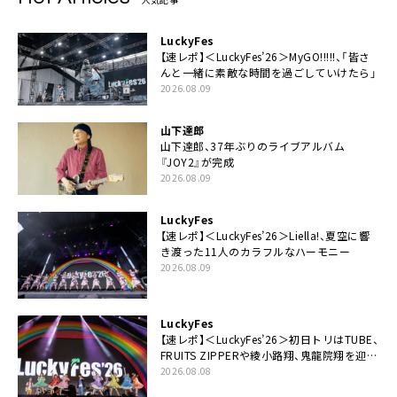
LuckyFes
【速レポ】＜LuckyFes’26＞MyGO!!!!!、「皆さ
んと一緒に素敵な時間を過ごしていけたら」
2026.08.09
山下達郎
山下達郎、37年ぶりのライブアルバム
『JOY2』が完成
2026.08.09
LuckyFes
【速レポ】＜LuckyFes’26＞Liella!、夏空に響
き渡った11人のカラフルなハーモニー
2026.08.09
LuckyFes
【速レポ】＜LuckyFes’26＞初日トリはTUBE、
FRUITS ZIPPERや綾小路翔、鬼龍院翔を迎え
た豪華コラボも「知ってたらぜひ一緒に歌っ
2026.08.08
てちょうだい」