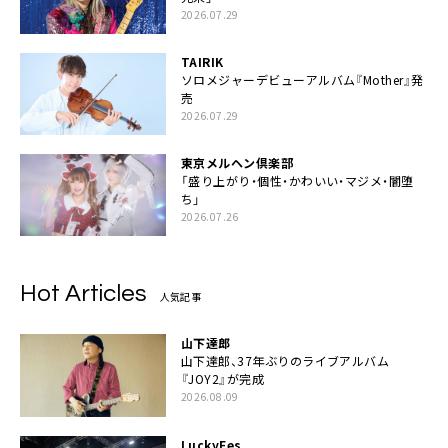
2026.07.29
TAIRIK
ソロメジャーデビューアルバム『Mother』発
売
2026.07.29
東京メルヘン倶楽部
「盛り上がり・個性・かわいい・マジメ・闇堕
ち」
2026.07.26
Hot Articles
人気記事
山下達郎
山下達郎、37年ぶりのライブアルバム
『JOY2』が完成
2026.08.09
LuckyFes