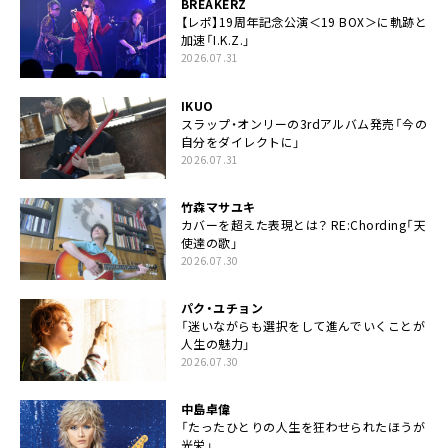
BREAKERZ
【レポ】19周年記念公演＜19 BOX＞に軌跡と
加速「I.K.Z.」
2026.07.31
IKUO
スラップ・オンリーの3rdアルバム発売「今の
自分をダイレクトに」
2026.07.31
竹森マサユキ
カバーを超えた表現とは？ RE:Chording「天
使達の歌」
2026.07.30
パク・ユチョン
「迷いながらも選択をして進んでいくことが
人生の魅力」
2026.07.30
中島卓偉
「たったひとりの人生を狂わせられたほうが
光栄」