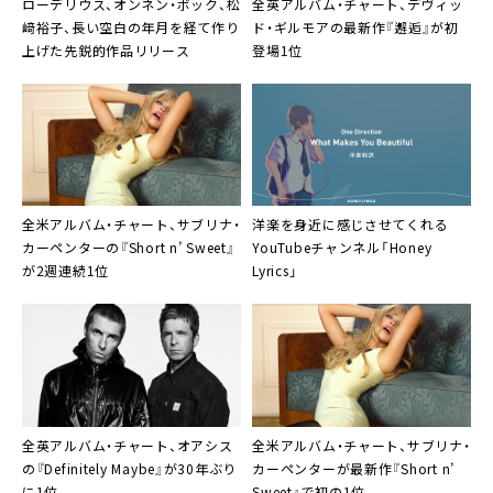
ローデリウス
、オンネン・ボック、松
全英アルバム・チャート、デヴィッ
﨑裕子、長い空白の年月を経て作り
ド・ギルモアの最新作『邂逅』が初
上げた先鋭的作品リリース
登場1位
全米アルバム・チャート、サブリナ・
洋楽を身近に感じさせてくれる
カーペンターの『Short n’ Sweet』
YouTubeチャンネル「Honey
が2週連続1位
Lyrics」
全英アルバム・チャート、オアシス
全米アルバム・チャート、サブリナ・
の『Definitely Maybe』が30年ぶり
カーペンターが最新作『Short n’
に1位
Sweet』で初の1位