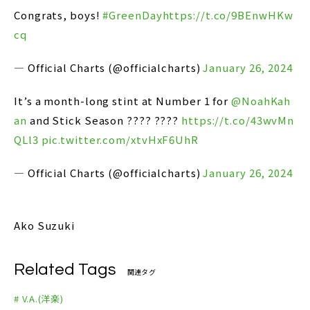
Congrats, boys!
#GreenDay
https://t.co/9BEnwHKw
cq
— Official Charts (@officialcharts)
January 26, 2024
It’s a month-long stint at Number 1 for
@NoahKah
an
and Stick Season ???? ????
https://t.co/43wvMn
QLl3
pic.twitter.com/xtvHxF6UhR
— Official Charts (@officialcharts)
January 26, 2024
Ako Suzuki
Related Tags
関連タグ
# V.A.(洋楽)