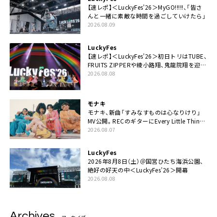
【速レポ】＜LuckyFes’26＞MyGO!!!!!、「皆さ
んと一緒に素敵な時間を過ごしていけたら」
2026.08.09
LuckyFes
【速レポ】＜LuckyFes’26＞初日トリはTUBE、
FRUITS ZIPPERや綾小路翔、鬼龍院翔を迎え
た豪華コラボも「知ってたらぜひ一緒に歌っ
2026.08.08
てちょうだい」
モナキ
モナキ、新曲「すみなすものは心なりけり」
MV公開。RECのギターにEvery Little Thing・
伊藤一朗参加も
2026.08.07
LuckyFes
2026年8月8日（土）＠国営ひたち海浜公園、
絶好の好天の中＜LuckyFes’26＞開幕
2026.08.08
Archives