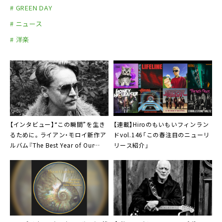
# GREEN DAY
# ニュース
# 洋楽
【インタビュー】“この瞬間”を生き
【連載】Hiroのもいもいフィンラン
るために。ライアン・モロイ新作ア
ドvol.146「この春注目のニューリ
ルバム『The Best Year of Our
リース紹介」
Lives』