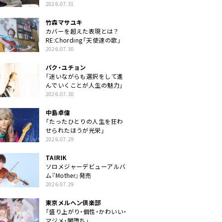
クトに」
2026.07.31
竹森マサユキ
カバーを超えた表現とは？
RE:Chording「天使達の歌」
2026.07.30
パク・ユチョン
「迷いながらも選択をして進
んでいくことが人生の魅力」
2026.07.30
中島卓偉
「たったひとりの人生を狂わ
せられたほうが光栄」
2026.07.29
TAIRIK
ソロメジャーデビューアルバ
ム『Mother』発売
2026.07.29
東京メルヘン倶楽部
「盛り上がり・個性・かわいい・
マジメ・闇堕ち」