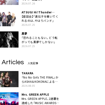
2026.07.26
ATSUGI Hi！Thunder
Rock Festival
【座談会】「遺伝子を継いでく
れるのは、やはりバンド」
2026.07.25
黒夢
「恐れることもない。どう転
がっても黒夢でしかない」
2026.07.25
 Articles
人気記事
TAKARA
『No No Girls THE FINAL』か
らASHA＆KOKONAによるユ
ニット・TAKARAがデビュー
2026.08.05
Mrs. GREEN APPLE
Mrs. GREEN APPLE、2連覇を
達成した『MUSIC AWARDS