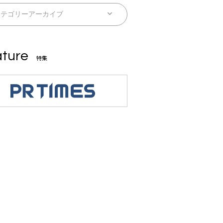
ture
特集