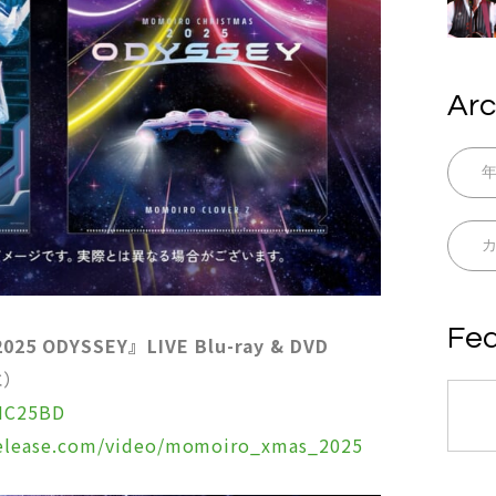
Arc
Fea
025 ODYSSEY』LIVE Blu-ray & DVD
水）
/MC25BD
release.com/video/momoiro_xmas_2025