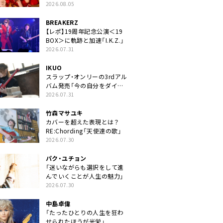
2026.08.05
BREAKERZ
【レポ】19周年記念公演＜19
BOX＞に軌跡と加速「I.K.Z.」
2026.07.31
IKUO
スラップ・オンリーの3rdアル
バム発売「今の自分をダイレ
クトに」
2026.07.31
竹森マサユキ
カバーを超えた表現とは？
RE:Chording「天使達の歌」
2026.07.30
パク・ユチョン
「迷いながらも選択をして進
んでいくことが人生の魅力」
2026.07.30
中島卓偉
「たったひとりの人生を狂わ
せられたほうが光栄」