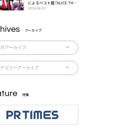
によるベスト盤『ALICE THE
BEST “TORILOGY”』リリー
2026.08.07
ス決定
hives
アーカイブ
ture
特集