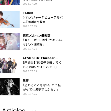
2026.07.29
TAIRIK
ソロメジャーデビューアルバ
ム『Mother』発売
2026.07.29
東京メルヘン倶楽部
「盛り上がり・個性・かわいい・
マジメ・闇堕ち」
2026.07.26
ATSUGI Hi！Thunder
Rock Festival
【座談会】「遺伝子を継いでく
れるのは、やはりバンド」
2026.07.25
黒夢
「恐れることもない。どう転
がっても黒夢でしかない」
2026.07.25
 Articles