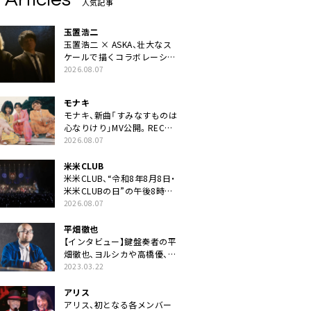
人気記事
玉置浩二
玉置浩二 × ASKA、壮大なス
ケールで描くコラボレーショ
ン曲「音銀河」リリース決定。
2026.08.07
カップリングには新曲「命の
宿り」収録も
モナキ
モナキ、新曲「すみなすものは
心なりけり」MV公開。RECの
ギターにEvery Little Thing・
2026.08.07
伊藤一朗参加も
米米CLUB
米米CLUB、“令和8年8月8日・
米米CLUBの日”の午後8時に
40周年ライブより「FANtachy
2026.08.07
medley」を88年限定公開
平畑徹也
【インタビュー】鍵盤奏者の平
畑徹也、ヨルシカや高橋優、キ
タニタツヤなど9名のゲスト
2023.03.22
を迎えた初アルバムに音楽人
生の総括「自分自身を再確認
アリス
できた」
アリス、初となる各メンバー