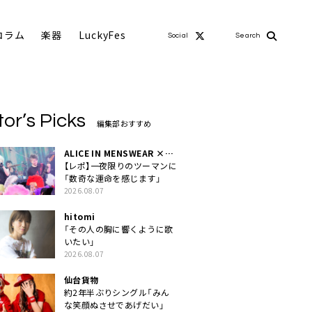
コラム
楽器
LuckyFes
Social
Search
tor’s Picks
編集部おすすめ
ALICE IN MENSWEAR ×
MASCHERA
【レポ】一夜限りのツーマンに
「数奇な運命を感じます」
2026.08.07
hitomi
「その人の胸に響くように歌
いたい」
2026.08.07
仙台貨物
約2年半ぶりシングル「みん
な笑顔ぬさせであげだい」