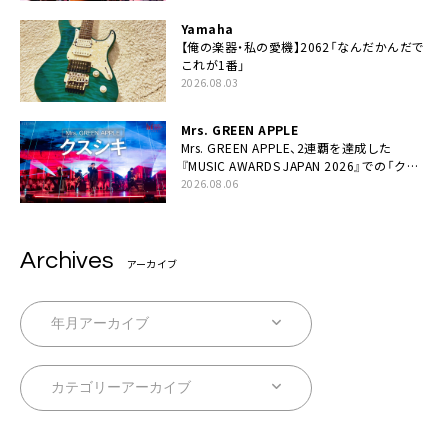
Yamaha
【俺の楽器・私の愛機】2062「なんだかんだで
これが1番」
2026.08.03
Mrs. GREEN APPLE
Mrs. GREEN APPLE、2連覇を達成した
『MUSIC AWARDS JAPAN 2026』での「クス
シキ」ライブパフォーマンスをYouTube公開
2026.08.06
Archives
アーカイブ