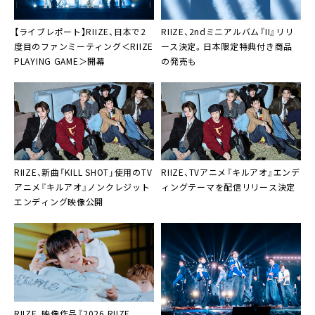
【ライブレポート】RIIZE、日本で2
RIIZE、2ndミニアルバム『II』リリ
度目のファンミーティング＜RIIZE
ース決定。日本限定特典付き商品
PLAYING GAME＞開幕
の発売も
RIIZE、新曲「KILL SHOT」使用のTV
RIIZE、TVアニメ『キルアオ』エンデ
アニメ『キルアオ』ノンクレジット
ィングテーマを配信リリース決定
エンディング映像公開
RIIZE、映像作品『2026 RIIZE