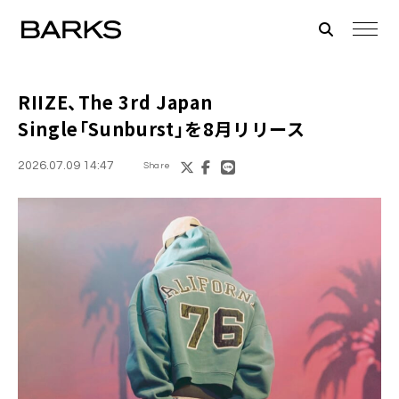
RIIZE、The 3rd Japan
Single「Sunburst」を8月リリース
2026.07.09 14:47
Share