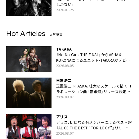
しかない」
2026.07.25
Hot Articles
人気記事
TAKARA
『No No Girls THE FINAL』からASHA＆
KOKONAによるユニット・TAKARAがデビュ
ー
2026.08.05
玉置浩二
玉置浩二 × ASKA、壮大なスケールで描くコ
ラボレーション曲「音銀河」リリース決定。
カップリングには新曲「命の宿り」収録も
2026.08.07
アリス
アリス、初となる各メンバーによるベスト盤
『ALICE THE BEST “TORILOGY”』リリース
決定
2026.08.07