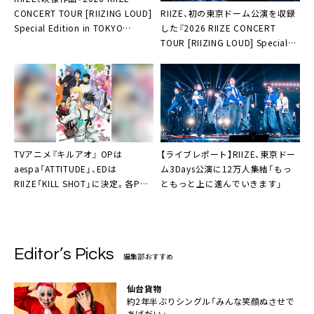
RIIZE、初の東京ドーム公演を収録
CONCERT TOUR [RIIZING LOUD]
した『2026 RIIZE CONCERT
Special Edition in TOKYO
TOUR [RIIZING LOUD] Special
DOME』より「All of You」のライブ
Edition in TOKYO DOME』発売決
映像公開
定
TVアニメ『キルアオ』 OPは
【ライブレポート】RIIZE、東京ドー
aespa「ATTITUDE」、EDは
ム3Days公演に12万人集結「もっ
RIIZE「KILL SHOT」に決定。各PV
ともっと上に進んでいきます」
公開
Editor’s Picks
編集部おすすめ
仙台貨物
約2年半ぶりシングル「みんな笑顔ぬさせで
あげだい」