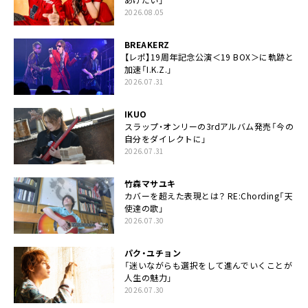
2026.08.05
BREAKERZ
【レポ】19周年記念公演＜19 BOX＞に軌跡と
加速「I.K.Z.」
2026.07.31
IKUO
スラップ・オンリーの3rdアルバム発売「今の
自分をダイレクトに」
2026.07.31
竹森マサユキ
カバーを超えた表現とは？ RE:Chording「天
使達の歌」
2026.07.30
パク・ユチョン
「迷いながらも選択をして進んでいくことが
人生の魅力」
2026.07.30