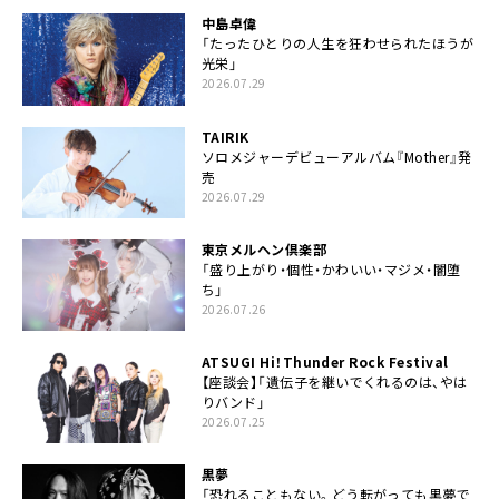
中島卓偉
「たったひとりの人生を狂わせられたほうが
光栄」
2026.07.29
TAIRIK
ソロメジャーデビューアルバム『Mother』発
売
2026.07.29
東京メルヘン倶楽部
「盛り上がり・個性・かわいい・マジメ・闇堕
ち」
2026.07.26
ATSUGI Hi！Thunder Rock Festival
【座談会】「遺伝子を継いでくれるのは、やは
りバンド」
2026.07.25
黒夢
「恐れることもない。どう転がっても黒夢で