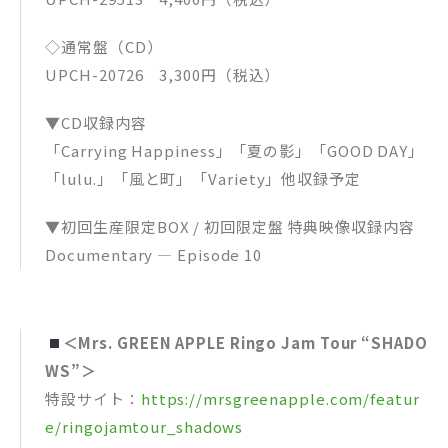
UPBH-20351/2 ¥6,600（税込）¥6,000（税別）
◇通常盤（CD）
▼MGA MAGICAL 10 YEARS ANNIVERSARY LIVE ～FJORD～ O
N SCREEN収録内容
UPCH-20726 3,300円（税込）
2025年にデビュー10周年を迎えたMrs. GREEN APPLEは、同
年７月26日(土)・27日(日)に史上最大規模のライブ「MGA MA
▼CD収録内容
GICAL 10 YEARS ANNIVERSARY LIVE 〜FJORD〜」を開催。２
日間で約10万人の観客を会場に動員し、2日目はWOWOWでの
「Carrying Happiness」「夏の影」「GOOD DAY」
「生中継」のほか、計15の配信プラットフォームでの「生配
「lulu.」「風と町」「Variety」他収録予定
信」、全国325館での「映画館ライブビューイング」、“みる
ハコ”での「カラオケビューイング」も実施し、会場、そして
配信とライブビューイングも含め2日間でトータル約35万人以
▼初回生産限定BOX / 初回限定盤 特典映像収録内容
上を熱狂させた。その “伝説”となった圧巻のステージパフォ
Documentary — Episode 10
ーマンスを完全収録したライブフィルム。さらにその日に至る
約240日間に密着した、約60分のドキュメンタリー映像も収
録。
1. コロンブス
＜Mrs. GREEN APPLE Ringo Jam Tour “SHADO
2. ビターバカンス
WS”＞
3. フロリジナル
4. ANTENNA
特設サイト：
https://mrsgreenapple.com/featur
5. クスシキ
e/ringojamtour_shadows
6. アンゼンパイ