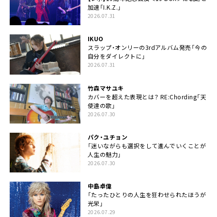
加速「I.K.Z.」
2026.07.31
IKUO
スラップ・オンリーの3rdアルバム発売「今の
自分をダイレクトに」
2026.07.31
竹森マサユキ
カバーを超えた表現とは？ RE:Chording「天
使達の歌」
2026.07.30
パク・ユチョン
「迷いながらも選択をして進んでいくことが
人生の魅力」
2026.07.30
中島卓偉
「たったひとりの人生を狂わせられたほうが
光栄」
2026.07.29