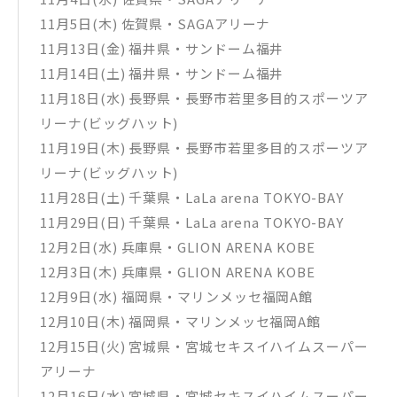
Mrs. GREEN APPLE初のドキュメンタリー映画。主題歌「Vari
11月5日(木) 佐賀県・SAGAアリーナ
ety」を書き下ろし、2025年７月26日(土)・27日(日)に開催し
た史上最大規模のライブ「MGA MAGICAL 10 YEARS ANNIVER
11月13日(金) 福井県・サンドーム福井
SARY LIVE 〜FJORD〜」で初めて観客に届けるまでの300日間
11月14日(土) 福井県・サンドーム福井
に密着、日本の音楽シーンを牽引する彼らがこれまで見せるこ
とのなかった素顔や裏側を存分に知ることができるもの。映画
11月18日(水) 長野県・長野市若里多目的スポーツア
本編内には収めることができなかった、本邦初公開、計45分
リーナ(ビッグハット)
の完全未公開映像も収録。
11月19日(木) 長野県・長野市若里多目的スポーツア
【本編】
リーナ(ビッグハット)
映画本編 & 未公開映像
11月28日(土) 千葉県・LaLa arena TOKYO-BAY
【特典映像】
11月29日(日) 千葉県・LaLa arena TOKYO-BAY
公開記念舞台挨拶
大ヒット御礼舞台挨拶
12月2日(水) 兵庫県・GLION ARENA KOBE
DIRECTORS CROSS INTERVIEW
12月3日(木) 兵庫県・GLION ARENA KOBE
STAFF CROSS INTERVIEW
12月9日(水) 福岡県・マリンメッセ福岡A館
＜特報・予告＞
12月10日(木) 福岡県・マリンメッセ福岡A館
特報1
特報2
12月15日(火) 宮城県・宮城セキスイハイムスーパー
予告1
アリーナ
予告2
公開後予告
12月16日(水) 宮城県・宮城セキスイハイムスーパー