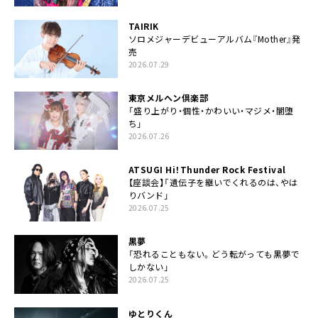
TAIRIK
ソロメジャーデビューアルバム『Mother』発
売
2026.07.29
東京メルヘン倶楽部
「盛り上がり・個性・かわいい・マジメ・闇堕
ち」
2026.07.26
ATSUGI Hi！Thunder Rock Festival
【座談会】「遺伝子を継いでくれるのは、やは
りバンド」
2026.07.25
黒夢
「恐れることもない。どう転がっても黒夢で
しかない」
2026.07.25
ゆとりくん