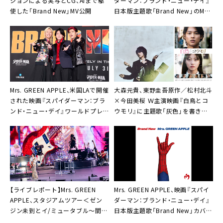
ションによる実写とCG、AIまで駆
ダーマン：ブランド・ニュー・デイ』
使した「Brand New」MV公開
日本版主題歌「Brand New」のMV
今夜公開
Mrs. GREEN APPLE、米国LAで開催
大森元貴、東野圭吾原作／松村北斗
された映画『スパイダーマン：ブラ
×今田美桜 Ｗ主演映画『白鳥とコ
ンド・ニュー・デイ』ワールドプレ
ウモリ』に主題歌「灰色」を書き下
ミアのレッドカーペットへ
ろし
【ライブレポート】Mrs. GREEN
Mrs. GREEN APPLE、映画『スパイ
APPLE、スタジアムツアー＜ゼン
ダーマン：ブランド・ニュー・デイ』
ジン未到とイ/ミュータブル～間奏
日本版主題歌「Brand New」カバー
編～＞ファイナルで「最高です！最
アート公開