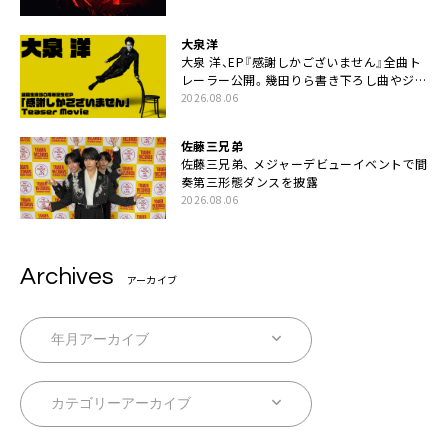
大泉洋
大泉 洋、EP『感謝しかございません』全曲ト
レーラー公開。幾田りら書き下ろし曲やジャ
ズピアニスト・小曽根真による提供曲のレコ
2026.08.06
ーディング映像の一部解禁も
佐藤三兄弟
佐藤三兄弟、 メジャーデビューイベントで間
奏第三形態ダンスを披露
2026.08.06
Archives
アーカイブ