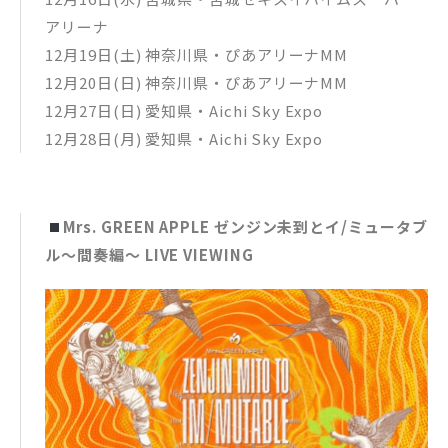
アリーナ
▼チェーン別オリジナル特典
12月19日(土) 神奈川県・ぴあアリーナMM
初回限定盤【2Blu-ray + GOODS】/【4DVD + GOODS】
MGA MAGICAL 10 YEARS COMPLETE FILM BOX “FJORD” & “T
12月20日(日) 神奈川県・ぴあアリーナMM
HE ORIGIN”
12月27日(日) 愛知県・Aichi Sky Expo
・UNIVERSAL MUSIC STORE／Mrs. GREEN APPLE OFFICIAL
STORE：タペストリー2種セット
12月28日(月) 愛知県・Aichi Sky Expo
・タワーレコード：クリアポーチ2種セット
・HMV：エコバッグ2種セット
・TSUTAYA：A4クリアファイル2種セット
・Amazon：ICカードステッカー2種セット
・楽天ブックス：スマホショルダー2種セット
Mrs. GREEN APPLE ゼンジン未到とイ/ミュータブ
・セブンネットショッピング：サコッシュ2種セット
ル〜間奏編〜 LIVE VIEWING
・その他一般店：ポストカード2種セット
通常盤【Blu-ray】/【2DVD】
MGA MAGICAL 10 YEARS ANNIVERSARY LIVE ～FJORD～ ON
SCREEN
・UNIVERSAL MUSIC STORE／Mrs. GREEN APPLE OFFICIAL
STORE：タペストリー(FJORD ver.)
・タワーレコード：クリアポーチ(FJORD ver.)
・HMV：エコバッグ(FJORD ver.)
・TSUTAYA：A4クリアファイル(FJORD ver.)