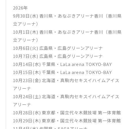
7. WaLL FloWeR
8. 道徳と皿
2026年
9. Magic
9月30日(水) 香川県・あなぶきアリーナ香川（香川県
10. Feeling
11. Variety
立アリーナ）
12. No.7
10月1日(木) 香川県・あなぶきアリーナ香川（香川県
13. 青と夏
14. どこかで日は昇る
立アリーナ）
15. Loneliness
10月6日(火) 広島県・広島グリーンアリーナ
16. breakfast
17. 天国
10月7日(水) 広島県・広島グリーンアリーナ
18. ニュー・マイ・ノーマル
10月14日(水) 千葉県・LaLa arena TOKYO-BAY
19. ダンスホール
20. ケセラセラ
10月15日(木) 千葉県・LaLa arena TOKYO-BAY
21. ライラック
10月23日(金) 北海道・真駒内セキスイハイムアイス
EN1. 我逢人
アリーナ
EN2. StaRt
10月24日(土) 北海道・真駒内セキスイハイムアイス
【特典映像】Documentary — Episode 9 “MGA MAGICAL 10
アリーナ
YEARS ANNIVERSARY LIVE ～FJORD～ ON SCREEN”
10月28日(水) 東京都・国立代々木競技場 第一体育館
10月29日(木) 東京都・国立代々木競技場 第一体育館
▼MGA MAGICAL 10 YEARS DOCUMENTARY FILM ～THE ORIG
IN～収録内容
11月4日(水) 佐賀県・SAGAアリーナ