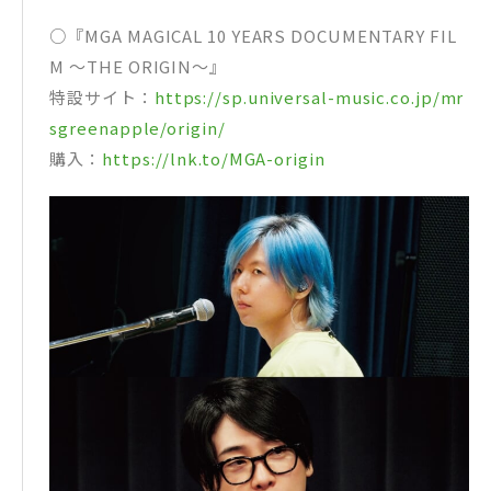
○『MGA MAGICAL 10 YEARS DOCUMENTARY FIL
M ～THE ORIGIN～』
特設サイト：
https://sp.universal-music.co.jp/mr
sgreenapple/origin/
購入：
https://lnk.to/MGA-origin