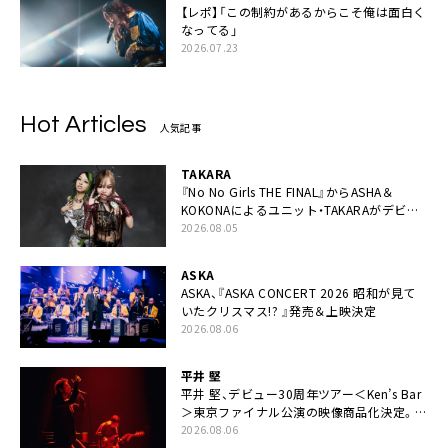
【レポ】「この制約があるからこそ俺は面白く
なってる」
2026.07.23
Hot Articles
人気記事
TAKARA
『No No Girls THE FINAL』からASHA＆
KOKONAによるユニット・TAKARAがデビュ
ー
2026.08.05
ASKA
ASKA、『ASKA CONCERT 2026 昭和が見て
いたクリスマス!? 』発売＆上映決定
2026.08.06
平井 堅
平井 堅、デビュー30周年ツアー＜Ken’s Bar
＞東京ファイナル公演の映像商品化決定。ブ
ックレットには平井堅のメッセージ掲載も
2026.08.06