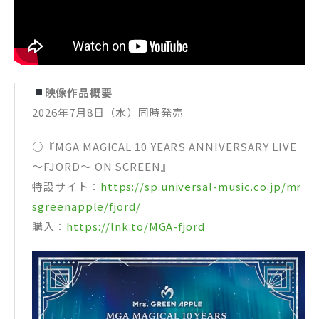
映像作品概要
2026年7月8日（水）同時発売
○『MGA MAGICAL 10 YEARS ANNIVERSARY LIVE
～FJORD～ ON SCREEN』
特設サイト：
https://sp.universal-music.co.jp/mr
sgreenapple/fjord/
購入：
https://lnk.to/MGA-fjord