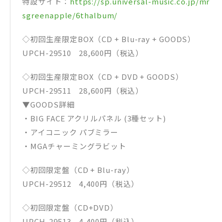
特設サイト：
https://sp.universal-music.co.jp/mr
＜❶❷共通仕様＞
＊LPサイズ スクエアフォトブック（40P）
sgreenapple/6thalbum/
＊GOODS
・ぬいぐるみポーチ (ショルダー付) Inspired by “FJORD”
◇初回生産限定BOX（CD + Blu-ray + GOODS）
・アクリルスタンド (3種セット) feat. “FJORD”
・デコレーションシール Inspired by “FJORD”
UPCH-29510 28,600円（税込）
・ステージマップ レジャーシート Inspired by “FJORD”
・ジェラートカップ ＆ スプーン Inspired by “THE ORIGIN”
◇初回生産限定BOX（CD + DVD + GOODS）
❸通常盤【Blu-ray】
UPCH-29511 28,600円（税込）
MGA MAGICAL 10 YEARS ANNIVERSARY LIVE ～FJORD～ ON
▼GOODS詳細
SCREEN
UPXH-20155 ¥6,600（税込）¥6,000（税別）
・BIG FACE アクリルパネル (3種セット)
❹通常盤【2DVD】
・アイコニック パブミラー
MGA MAGICAL 10 YEARS ANNIVERSARY LIVE ～FJORD～ ON
SCREEN
・MGAチャーミングラビット
UPBH-20349/50 ¥6,600（税込）¥6,000（税別）
❺通常盤【Blu-ray】
◇初回限定盤（CD + Blu-ray）
MGA MAGICAL 10 YEARS DOCUMENTARY FILM ～THE ORIGIN
～
UPCH-29512 4,400円（税込）
UPXH-20156 ¥6,600（税込）¥6,000（税別）
❻通常盤【2DVD】
◇初回限定盤（CD+DVD）
MGA MAGICAL 10 YEARS DOCUMENTARY FILM ～THE ORIGIN
～
UPCH-29513 4,400円（税込）