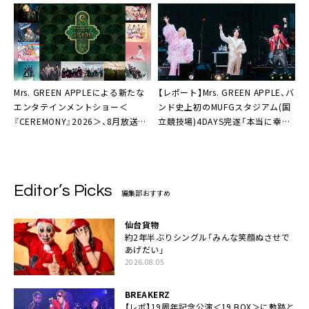
高です！最高です！」
Mrs. GREEN APPLEによる新たな
【レポート】Mrs. GREEN APPLE、バ
エンタテインメントショー＜
ンド史上初のMUFGスタジアム(国
『CEREMONY』2026＞、8月放送／
立競技場)4DAYS完遂「本当に幸せ
配信決定
ものです」
Editor’s Picks
編集部おすすめ
仙台貨物
約2年半ぶりシングル「みんな笑顔ぬさせで
あげだい」
2026.08.05
BREAKERZ
【レポ】19周年記念公演＜19 BOX＞に軌跡と