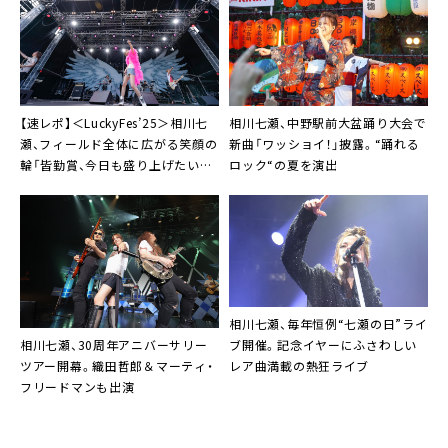
【速レポ】＜LuckyFes’25＞相川七
相川七瀬、中野駅前大盆踊り大会で
瀬、フィールド全体に広がる笑顔の
新曲「ワッショイ！」披露。“踊れる
輪「皆勤賞、今日も盛り上げたいと
ロック“の夏を演出
思います」
相川七瀬、毎年恒例“七瀬の日”ライ
相川七瀬、30周年アニバーサリー
ブ開催。記念イヤーにふさわしい
ツアー開幕。織田哲郎＆マーティ・
レア曲満載の熱狂ライブ
フリードマンも出演