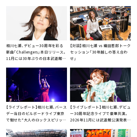
相川七瀬、デビュー30周年を彩る
【対談】相川七瀬 vs 織田哲郎トーク
新曲「Challengers」本日リリース。
セッション「30年越しの答え合わ
11月には30年ぶりの日本武道館公
せ」
演も
【ライブレポート】相川七瀬、バース
【ライブレポート】相川七瀬、デビュ
デー当日のビルボードライブ東京
ー30周年記念ライブで豪華共演。
で魅せた“大人のロックスピリッ
2026年11月には武道館公演発表
ト”
も