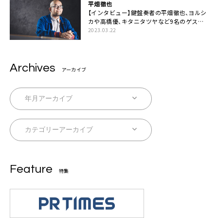
平畑徹也
【インタビュー】鍵盤奏者の平畑徹也、ヨルシ
カや高橋優、キタニタツヤなど9名のゲスト
を迎えた初アルバムに音楽人生の総括「自分
2023.03.22
自身を再確認できた」
Archives
アーカイブ
Feature
特集