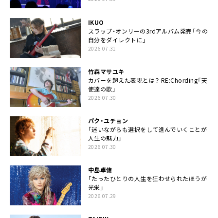
IKUO
スラップ・オンリーの3rdアルバム発売「今の
自分をダイレクトに」
2026.07.31
竹森マサユキ
カバーを超えた表現とは？ RE:Chording「天
使達の歌」
2026.07.30
パク・ユチョン
「迷いながらも選択をして進んでいくことが
人生の魅力」
2026.07.30
中島卓偉
「たったひとりの人生を狂わせられたほうが
光栄」
2026.07.29