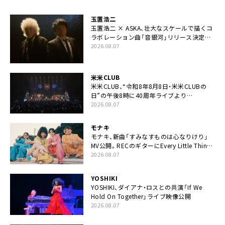
玉置浩二
玉置浩二 × ASKA、壮大なスケールで描くコ
ラボレーション曲「音銀河」リリース決定。
カップリングには新曲「命の宿り」収録も
2026.08.07
米米CLUB
米米CLUB、“令和8年8月8日・米米CLUBの
日”の午後8時に40周年ライブより
「FANtachy medley」を88年限定公開
2026.08.07
モナキ
モナキ、新曲「すみなすものは心なりけり」
MV公開。RECのギターにEvery Little Thing・
伊藤一朗参加も
2026.08.07
YOSHIKI
YOSHIKI、ダイアナ・ロスとの共演「If We
Hold On Together」ライブ映像公開
2026.08.07