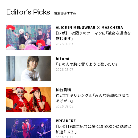
Editor’s Picks
編集部おすすめ
ALICE IN MENSWEAR × MASCHERA
【レポ】一夜限りのツーマンに「数奇な運命を
感じます」
2026.08.07
hitomi
「その人の胸に響くように歌いたい」
2026.08.07
仙台貨物
約2年半ぶりシングル「みんな笑顔ぬさせで
あげだい」
2026.08.05
BREAKERZ
【レポ】19周年記念公演＜19 BOX＞に軌跡と
加速「I.K.Z.」
2026.07.31