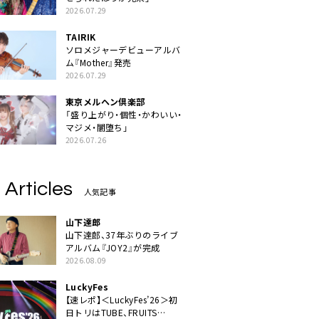
2026.07.29
TAIRIK
ソロメジャーデビューアルバ
ム『Mother』発売
2026.07.29
東京メルヘン倶楽部
「盛り上がり・個性・かわいい・
マジメ・闇堕ち」
2026.07.26
 Articles
人気記事
山下達郎
山下達郎、37年ぶりのライブ
アルバム『JOY2』が完成
2026.08.09
LuckyFes
【速レポ】＜LuckyFes’26＞初
日トリはTUBE、FRUITS