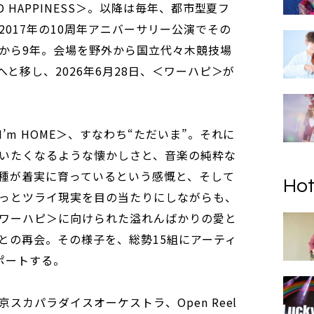
 HAPPINESS＞。以降は毎年、都市型夏フ
017年の10周年アニバーサリー公演でその
から9年。会場を野外から国立代々木競技場
へと移し、2026年6月28日、＜ワーハピ＞が
’m HOME＞、すなわち“ただいま”。それに
言いたくなるような懐かしさと、音楽の純粋な
種が着実に育っているという感慨と、そして
Hot
っとツライ現実を目の当たりにしながらも、
ワーハピ＞に向けられた溢れんばかりの愛と
との再会。その様子を、総勢15組にアーティ
ポートする。
スカパラダイスオーケストラ、Open Reel