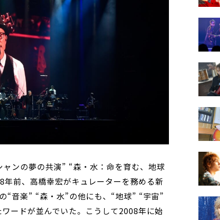
ャンの夢の共演” “森・水：命を育む、地球
18年前、高橋幸宏がキュレーターを務める新
音楽” “森・水”の他にも、“地球” “宇宙”
ったワードが並んでいた。こうして2008年に始