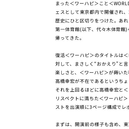
まった＜ワーハピ＞こと＜WORLD
ェスとして東京都内で開催され、2
歴史にひと区切りをつけた。あれ
第一体育館(以下、代々木体育館)
帰ってきた。
復活＜ワーハピ＞のタイトルは＜I
対して、まさしく“おかえり”と
楽しさと、＜ワーハピ＞が蒔いた
高橋幸宏が不在であるというちょ
それを上回るほどに高橋幸宏と＜
リスペクトに満ちた＜ワーハピ＞
ストを出演順に3ページ構成でレ
まずは、開演前の様子も含め、東京