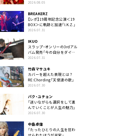
2026.08.05
BREAKERZ
【レポ】19周年記念公演＜19
BOX＞に軌跡と加速「I.K.Z.」
2026.07.31
IKUO
スラップ・オンリーの3rdアル
バム発売「今の自分をダイレ
クトに」
2026.07.31
竹森マサユキ
カバーを超えた表現とは？
RE:Chording「天使達の歌」
2026.07.30
パク・ユチョン
「迷いながらも選択をして進
んでいくことが人生の魅力」
2026.07.30
中島卓偉
「たったひとりの人生を狂わ
せられたほうが光栄」