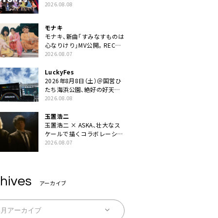
ZIPPERや綾小路翔、鬼龍院翔
2026.08.08
を迎えた豪華コラボも「知っ
てたらぜひ一緒に歌ってちょ
モナキ
うだい」
モナキ、新曲「すみなすものは
心なりけり」MV公開。RECの
ギターにEvery Little Thing・
2026.08.07
伊藤一朗参加も
LuckyFes
2026年8月8日（土）＠国営ひ
たち海浜公園、絶好の好天の
中＜LuckyFes’26＞開幕
2026.08.08
玉置浩二
玉置浩二 × ASKA、壮大なス
ケールで描くコラボレーショ
ン曲「音銀河」リリース決定。
2026.08.07
カップリングには新曲「命の
宿り」収録も
hives
アーカイブ