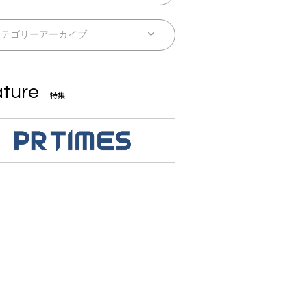
ture
特集