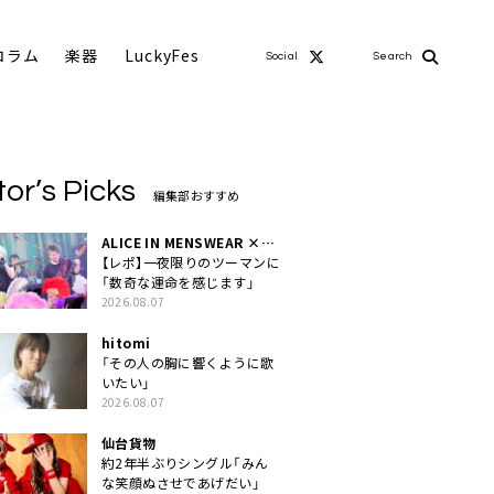
コラム
楽器
LuckyFes
Social
Search
tor’s Picks
編集部おすすめ
ALICE IN MENSWEAR ×
MASCHERA
【レポ】一夜限りのツーマンに
「数奇な運命を感じます」
2026.08.07
hitomi
「その人の胸に響くように歌
いたい」
2026.08.07
仙台貨物
約2年半ぶりシングル「みん
な笑顔ぬさせであげだい」