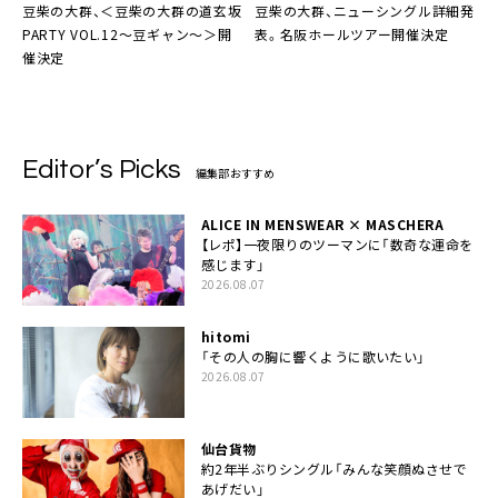
豆柴の大群、＜豆柴の大群の道玄坂
豆柴の大群、ニューシングル詳細発
PARTY VOL.12〜豆ギャン～＞開
表。名阪ホールツアー開催決定
催決定
Editor’s Picks
編集部おすすめ
ALICE IN MENSWEAR × MASCHERA
【レポ】一夜限りのツーマンに「数奇な運命を
感じます」
2026.08.07
hitomi
「その人の胸に響くように歌いたい」
2026.08.07
仙台貨物
約2年半ぶりシングル「みんな笑顔ぬさせで
あげだい」