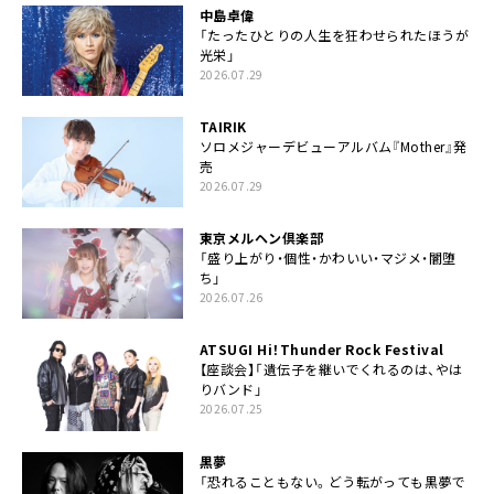
中島卓偉
「たったひとりの人生を狂わせられたほうが
光栄」
2026.07.29
TAIRIK
ソロメジャーデビューアルバム『Mother』発
売
2026.07.29
東京メルヘン倶楽部
「盛り上がり・個性・かわいい・マジメ・闇堕
ち」
2026.07.26
ATSUGI Hi！Thunder Rock Festival
【座談会】「遺伝子を継いでくれるのは、やは
りバンド」
2026.07.25
黒夢
「恐れることもない。どう転がっても黒夢で