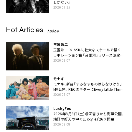
しかない」
2026.07.25
Hot Articles
人気記事
玉置浩二
玉置浩二 × ASKA、壮大なスケールで描くコ
ラボレーション曲「音銀河」リリース決定。
カップリングには新曲「命の宿り」収録も
2026.08.07
モナキ
モナキ、新曲「すみなすものは心なりけり」
MV公開。RECのギターにEvery Little Thing・
伊藤一朗参加も
2026.08.07
LuckyFes
2026年8月8日（土）＠国営ひたち海浜公園、
絶好の好天の中＜LuckyFes’26＞開幕
2026.08.08