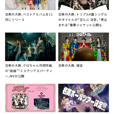
豆柴の大群、ベストアルバムを11
豆柴の大群、トリプルA面シングル
月にリリース
のタイトルが「豆3」に決定。“煮込
まれる”衝撃ジャケット公開も
豆柴の大群、クロちゃん作詞作曲
豆柴の大群、復活
の“謎曲”「ミステリアスパーティ
ー」MVが公開