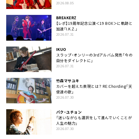
2026.08.05
BREAKERZ
【レポ】19周年記念公演＜19 BOX＞に軌跡と
加速「I.K.Z.」
2026.07.31
IKUO
スラップ・オンリーの3rdアルバム発売「今の
自分をダイレクトに」
2026.07.31
竹森マサユキ
カバーを超えた表現とは？ RE:Chording「天
使達の歌」
2026.07.30
パク・ユチョン
「迷いながらも選択をして進んでいくことが
人生の魅力」
2026.07.30