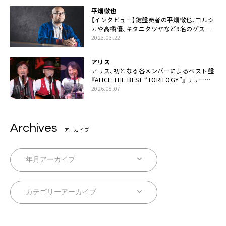
平畑徹也
【インタビュー】鍵盤奏者の平畑徹也、ヨルシ
カや高橋優、キタニタツヤなど9名のゲスト
を迎えた初アルバムに音楽人生の総括「自分
2023.03.22
自身を再確認できた」
アリス
アリス、初となる各メンバーによるベスト盤
『ALICE THE BEST “TORILOGY”』リリース
決定
2026.08.07
Archives
アーカイブ