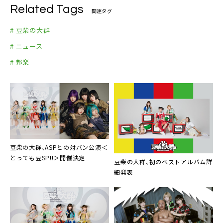
Related Tags
関連タグ
# 豆柴の大群
# ニュース
# 邦楽
豆柴の大群、ASPとの対バン公演＜
とっても豆SP!!＞開催決定
豆柴の大群、初のベストアルバム詳
細発表