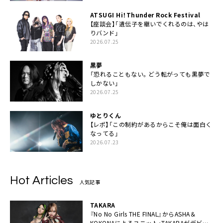
ATSUGI Hi！Thunder Rock Festival
【座談会】「遺伝子を継いでくれるのは、やは
りバンド」
2026.07.25
黒夢
「恐れることもない。どう転がっても黒夢で
しかない」
2026.07.25
ゆとりくん
【レポ】「この制約があるからこそ俺は面白く
なってる」
2026.07.23
Hot Articles
人気記事
TAKARA
『No No Girls THE FINAL』からASHA＆
KOKONAによるユニット・TAKARAがデビュ