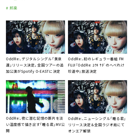
# 邦楽
OddRe:、デジタルシングル「黄泉
OddRe:、初のレギュラー番組 FM
還」リリース決定。全国ツアーの追
FUJI『OddRe: ﾕｳｷ ｻﾀﾞのへべれけ
加公演がSpotify O-EASTに決定
珍道中』放送決定
OddRe:、夜に潜む記憶の断片を淡
OddRe:、ニューシングル「睡る君」
い温度感で描き出す「睡る君」MV公
リリース決定＆全国ラジオ局にて
開
オンエア解禁