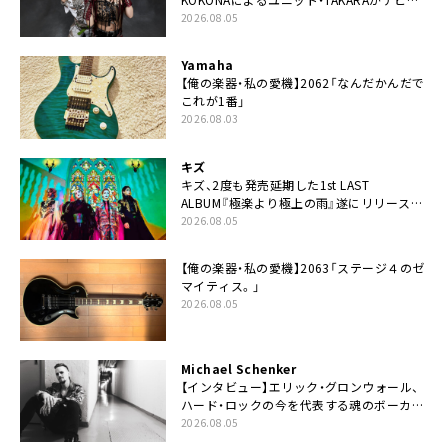
ー
2026.08.05
Yamaha
【俺の楽器・私の愛機】2062「なんだかんだで
これが1番」
2026.08.03
キズ
キズ、2度も発売延期した1st LAST
ALBUM『極楽より極上の雨』遂にリリース。
収録曲「はじまり」MV公開
2026.08.05
【俺の楽器・私の愛機】2063「ステージ４のゼ
マイティス。」
2026.08.05
Michael Schenker
【インタビュー】エリック・グロンウォール、
ハード・ロックの今を代表する魂のボーカリ
スト来日決定
2026.08.05