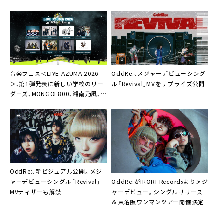
OddRe:、メジャーデビューシング
音楽フェス＜LIVE AZUMA 2026
ル「Revival」MVをサプライズ公開
＞、第1弾発表に新しい学校のリー
ダーズ、MONGOL800、湘南乃⾵、
GENICなど8組
OddRe:、新ビジュアル公開。メジ
OddRe:がIRORI Recordsよりメジ
ャーデビューシングル「Revival」
ャーデビュー。シングルリリース
MVティザーも解禁
＆東名阪ワンマンツアー開催決定