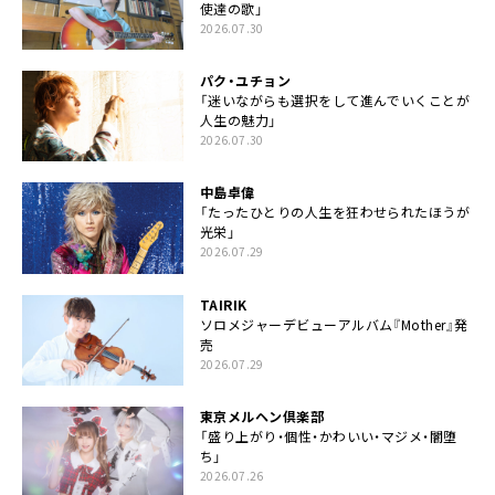
使達の歌」
2026.07.30
パク・ユチョン
「迷いながらも選択をして進んでいくことが
人生の魅力」
2026.07.30
中島卓偉
「たったひとりの人生を狂わせられたほうが
光栄」
2026.07.29
TAIRIK
ソロメジャーデビューアルバム『Mother』発
売
2026.07.29
東京メルヘン倶楽部
「盛り上がり・個性・かわいい・マジメ・闇堕
ち」
2026.07.26