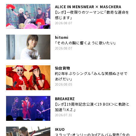
ALICE IN MENSWEAR × MASCHERA
【レポ】一夜限りのツーマンに「数奇な運命を
感じます」
2026.08.07
hitomi
「その人の胸に響くように歌いたい」
2026.08.07
仙台貨物
約2年半ぶりシングル「みんな笑顔ぬさせで
あげだい」
2026.08.05
BREAKERZ
【レポ】19周年記念公演＜19 BOX＞に軌跡と
加速「I.K.Z.」
2026.07.31
IKUO
スラップ・オンリーの3rdアルバム発売「今の