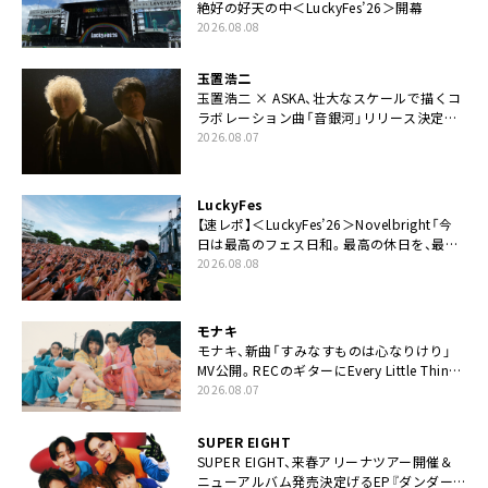
絶好の好天の中＜LuckyFes’26＞開幕
2026.08.08
玉置浩二
玉置浩二 × ASKA、壮大なスケールで描くコ
ラボレーション曲「音銀河」リリース決定。
カップリングには新曲「命の宿り」収録も
2026.08.07
LuckyFes
【速レポ】＜LuckyFes’26＞Novelbright「今
日は最高のフェス日和。最高の休日を、最高
の夏休みを作っていきたい」
2026.08.08
モナキ
モナキ、新曲「すみなすものは心なりけり」
MV公開。RECのギターにEvery Little Thing・
伊藤一朗参加も
2026.08.07
SUPER EIGHT
SUPER EIGHT、来春アリーナツアー開催＆
ニューアルバム発売決定げるEP『ダンダー