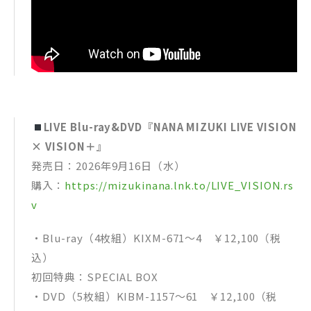
LIVE Blu-ray&DVD『NANA MIZUKI LIVE VISION
× VISION＋』
発売日：2026年9月16日（水）
購入：
https://mizukinana.lnk.to/LIVE_VISION.rs
v
・Blu-ray（4枚組）KIXM-671～4 ￥12,100（税
込）
初回特典：SPECIAL BOX
・DVD（5枚組）KIBM-1157～61 ￥12,100（税