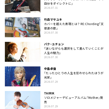
自分をダイレクトに」
2026.07.31
竹森マサユキ
カバーを超えた表現とは？ RE:Chording「天
使達の歌」
2026.07.30
パク・ユチョン
「迷いながらも選択をして進んでいくことが
人生の魅力」
2026.07.30
中島卓偉
「たったひとりの人生を狂わせられたほうが
光栄」
2026.07.29
TAIRIK
ソロメジャーデビューアルバム『Mother』発
売
2026.07.29