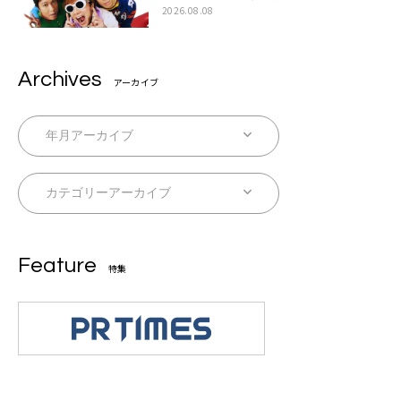
ラ』本日リリース
2026.08.08
Archives
アーカイブ
Feature
特集