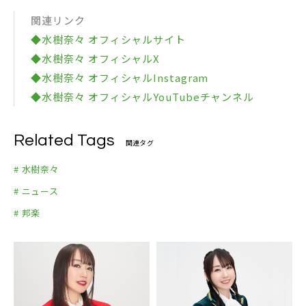
▼NANA MIZUKI LIVE VISION＋
関連リンク
2026.2.15 香港・マクファーソン・スタジアム
OPENING MOVIE
◆水樹奈々 オフィシャルサイト
UNLIMITED BEAT
◆水樹奈々 オフィシャルX
Orchestral Fantasia
Moment of Truth
◆水樹奈々 オフィシャルInstagram
MC1
◆水樹奈々 オフィシャルYouTubeチャンネル
Pray
Trailblazer
PHANTOM MINDS
Cherry Boys SHOWCASE
Related Tags
関連タグ
拍動
アオイイロ
# 水樹奈々
New Sensation
フロンティアジャッジメント
# ニュース
MC2
# 邦楽
Synchrogazer
MC3
深愛
Blueprint
SHORT MOVIE
Take a shot
Virtual Cruiser
それでも君を想い出すから-again-