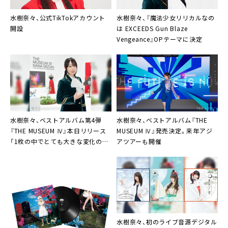
MC4
水樹奈々、公式TikTokアカウント
水樹奈々、『魔法少女リリカルなの
Justice to Believe
MASSIVE WONDERS
開設
は EXCEEDS Gun Blaze
METANOIA
Vengeance』OPテーマに決定
MC5
ツバサ
＜ENCORE＞
ETERNAL BLAZE
Astrogation
MC6
Awesome！
POP MASTER
水樹奈々、ベストアルバム第4弾
水樹奈々、ベストアルバム『THE
MC7
『THE MUSEUM Ⅳ』本日リリース
MUSEUM Ⅳ』発売決定。来年アジ
Vitalization
「1枚の中でとても大きな変化のあ
アツアーも開催
LINE UP
る、私にとってまた特別な作品にな
END ROLL
りました」
▼SPECIAL FEATURE
・NANA MIZUKI LIVE VISION
[DAY2] 2026.1.24 TOYOTA ARENA TOKYO
エデン
BRIGHT STREAM
Young Alive!
水樹奈々、初のライブ音源デジタル