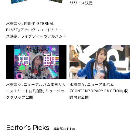
奇跡のメロディア
リリース決定
純潔パラドックス
Crystal Letter
水樹奈々、代表作「ETERNAL
・making of LIVE VISION
BLAZE」アナログレコードリリー
・making of LIVE VISION＋
ス決定。ライブツアーのアルバム
・making of LIVE VISION × VISION＋ -OPENING&SHORT M
OVIE-
曲リクエストも実施決定
・LIVE VISION SHORT MOVIE
・LIVE VISION＋ SHORT MOVIE
（予定）
水樹奈々、ニューアルバム本日リリ
水樹奈々、ニューアルバム
ース＋リード曲「拍動」ミュージッ
『CONTEMPORARY EMOTION』収
ククリップ公開
録内容公開
Editor’s Picks
編集部おすすめ