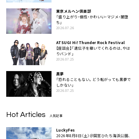
東京メルヘン倶楽部
「盛り上がり・個性・かわいい・マジメ・闇堕
ち」
2026.07.26
ATSUGI Hi！Thunder Rock Festival
【座談会】「遺伝子を継いでくれるのは、やは
りバンド」
2026.07.25
黒夢
「恐れることもない。どう転がっても黒夢で
しかない」
2026.07.25
Hot Articles
人気記事
LuckyFes
2026年8月8日（土）＠国営ひたち海浜公園、