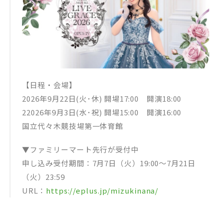
SHORT MOVIE
Take a shot
Virtual Cruiser
それでも君を想い出すから-again-
MC4
Justice to Believe
夢幻
BRAVE PHOENIX
MC5
【日程・会場】
ツバサ
＜ENCORE＞
2026年9月22日(火･休) 開場17:00 開演18:00
ETERNAL BLAZE
22026年9月3日(水･祝) 開場15:00 開演16:00
深愛
MC6
国立代々木競技場第一体育館
Awesome！
POP MASTER
▼ファミリーマート先行が受付中
MC7
Vitalization
申し込み受付期間：7月7日（火）19:00〜7月21日
LINE UP
（火）23:59
＜W ENCORE＞
innocent starter
URL：
https://eplus.jp/mizukinana/
ENDING
END ROLL