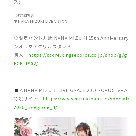
込）
◇収録内容
▼NANA MIZUKI LIVE VISION
2026.1.25 TOYOTA ARENA TOKYO
OPENING MOVIE
◇限定バンドル版 NANA MIZUKI 25th Anniversary
UNLIMITED BEAT
Orchestral Fantasia
ジオラマアクリルスタンド
Moment of Truth
購入：
https://store.kingrecords.co.jp/shop/g/g
MC1
Tears’ Night
ECB-1902/
Trailblazer
PHANTOM MINDS
Cherry Boys SHOWCASE
拍動
＜NANA MIZUKI LIVE GRACE 2026 -OPUS Ⅳ-＞
アオイイロ
POWER GATE
特設サイト：
https://www.mizukinana.jp/special/
フロンティアジャッジメント
2026_livegrace_4/
MC2
少年
MC3
Brilliant Star
Blueprint