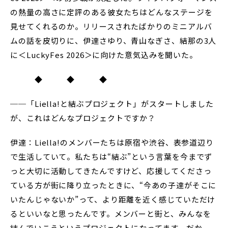
の熱量の高さに定評のある彼女たちはどんなステージを
見せてくれるのか。リリースされたばかりのミニアルバ
ムの話を皮切りに、伊達さゆり、青山なぎさ、結那の3人
に＜LuckyFes 2026＞に向けた意気込みを聞いた。
◆ ◆ ◆
──「Liella!と結ぶプロジェクト」がスタートしました
が、これはどんなプロジェクトですか？
伊達：Liella!のメンバーたちは原宿や渋谷、表参道辺り
で生活していて。私たちは“結ぶ”という言葉を今までず
っと大切に活動してきたんですけど、応援してくださっ
ている方が街に降り立ったときに、“今あの子達がそこに
いたんじゃないか”って、より距離を近く感じていただけ
るといいなと思ったんです。メンバーと街と、みんなを
結んでいこうというプロジェクトになってます。だか