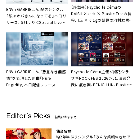
【座談会】Psycho le Cémuの
ENVii GABRIELLA、配信シングル
DAISHIとseek × Plastic Treeの長
「私はオバさんになってる」本日リ
谷川正 × 0.1gの誤算の河村友雪
リース。5月より＜Special Live &
× ENVii GABRIELLAのHIDEKiSM
Talk 「エンガブの部屋」＞開催も
が語る、＜姫路シラサギROCK FES
＞DAY2を10倍楽しむ方法「熱を伝
えることが一番大事」
ENVii GABRIELLA、“悪意なき無感
Psycho le Cému主催＜姫路シラ
情”を表現した新曲「Pure
サギROCK FES 2026＞、出演者発
Frigidity」本日配信リリース
表に氣志團、PENICILLIN、Plastic
Tree、lynch.、NIGHTMAREなど2日
間延べ10組
Editor’s Picks
編集部おすすめ
仙台貨物
約2年半ぶりシングル「みんな笑顔ぬさせで