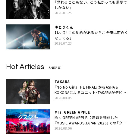
「恐れることもない。どう転がっても黒夢で
しかない」
2026.07.25
ゆとりくん
【レポ】「この制約があるからこそ俺は面白く
なってる」
2026.07.23
Hot Articles
人気記事
TAKARA
『No No Girls THE FINAL』からASHA＆
KOKONAによるユニット・TAKARAがデビュ
ー
2026.08.05
Mrs. GREEN APPLE
Mrs. GREEN APPLE、2連覇を達成した
『MUSIC AWARDS JAPAN 2026』での「クス
シキ」ライブパフォーマンスをYouTube公開
2026.08.06