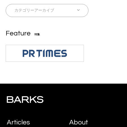
Feature
特集
Articles
About