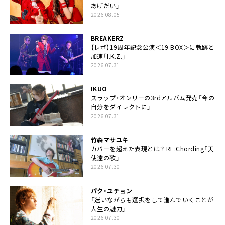
あげだい」
2026.08.05
BREAKERZ
【レポ】19周年記念公演＜19 BOX＞に軌跡と
加速「I.K.Z.」
2026.07.31
IKUO
スラップ・オンリーの3rdアルバム発売「今の
自分をダイレクトに」
2026.07.31
竹森マサユキ
カバーを超えた表現とは？ RE:Chording「天
使達の歌」
2026.07.30
パク・ユチョン
「迷いながらも選択をして進んでいくことが
人生の魅力」
2026.07.30