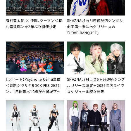
有村竜太朗 × 逹瑯、ツーマン＜有
SHAZNA、6ヵ月連続配信シングル
村竜逹瑯＞を2年ぶり開催決定
企画第一弾は七夕リリースの
「LOVE BANQUET」
【レポート】Psycho le Cému主催
SHAZNA、7月より6ヶ月連続シング
＜姫路シラサギROCK FES 2026
ルリリース決定＋2026年内ライヴ
＞、二日間延べ10組が白鷺城下で
スケジュール続々発表
夢の競演