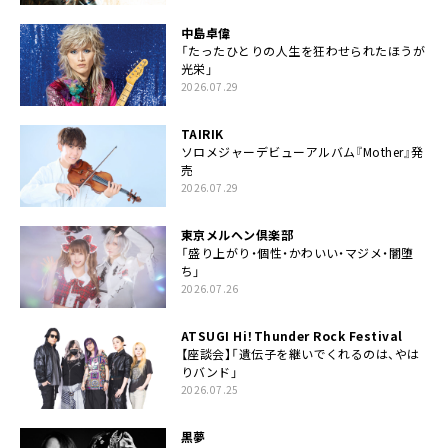
中島卓偉
「たったひとりの人生を狂わせられたほうが
光栄」
2026.07.29
TAIRIK
ソロメジャーデビューアルバム『Mother』発
売
2026.07.29
東京メルヘン倶楽部
「盛り上がり・個性・かわいい・マジメ・闇堕
ち」
2026.07.26
ATSUGI Hi！Thunder Rock Festival
【座談会】「遺伝子を継いでくれるのは、やは
りバンド」
2026.07.25
黒夢