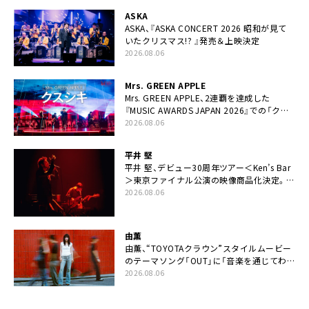
ASKA
ASKA、『ASKA CONCERT 2026 昭和が見て
いたクリスマス!? 』発売＆上映決定
2026.08.06
Mrs. GREEN APPLE
Mrs. GREEN APPLE、2連覇を達成した
『MUSIC AWARDS JAPAN 2026』での「クス
シキ」ライブパフォーマンスをYouTube公開
2026.08.06
平井 堅
平井 堅、デビュー30周年ツアー＜Ken’s Bar
＞東京ファイナル公演の映像商品化決定。ブ
ックレットには平井堅のメッセージ掲載も
2026.08.06
由薫
由薫、“TOYOTAクラウン”スタイルムービー
のテーマソング「OUT」に「音楽を通じてわ
かりあうということ」
2026.08.06