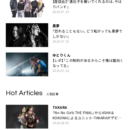
【座談会】「遺伝子を継いでくれるのは、やは
りバンド」
2026.07.25
黒夢
「恐れることもない。どう転がっても黒夢で
しかない」
2026.07.25
ゆとりくん
【レポ】「この制約があるからこそ俺は面白く
なってる」
2026.07.23
Hot Articles
人気記事
TAKARA
『No No Girls THE FINAL』からASHA＆
KOKONAによるユニット・TAKARAがデビュ
ー
2026.08.05