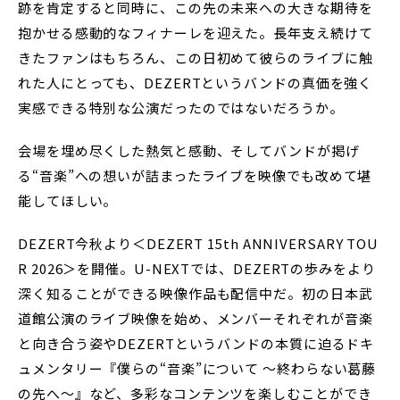
跡を肯定すると同時に、この先の未来への大きな期待を
抱かせる感動的なフィナーレを迎えた。長年支え続けて
きたファンはもちろん、この日初めて彼らのライブに触
れた人にとっても、DEZERTというバンドの真価を強く
実感できる特別な公演だったのではないだろうか。
会場を埋め尽くした熱気と感動、そしてバンドが掲げ
る“音楽”への想いが詰まったライブを映像でも改めて堪
能してほしい。
DEZERT今秋より＜DEZERT 15th ANNIVERSARY TOU
R 2026＞を開催。U-NEXTでは、DEZERTの歩みをより
深く知ることができる映像作品も配信中だ。初の日本武
道館公演のライブ映像を始め、メンバーそれぞれが音楽
と向き合う姿やDEZERTというバンドの本質に迫るドキ
ュメンタリー『僕らの“音楽”について 〜終わらない葛藤
の先へ〜』など、多彩なコンテンツを楽しむことができ