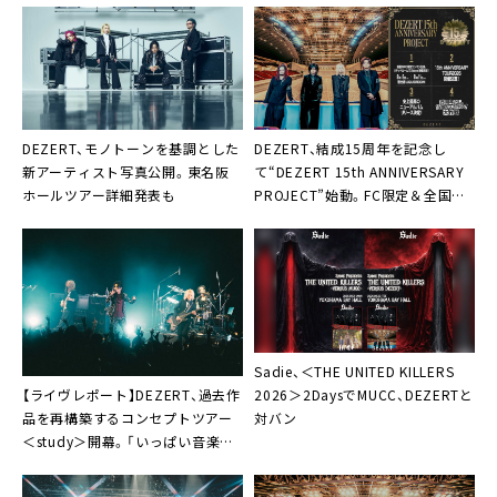
DEZERT、モノトーンを基調とした
DEZERT、結成15周年を記念し
新アーティスト写真公開。東名阪
て“DEZERT 15th ANNIVERSARY
ホールツアー詳細発表も
PROJECT”始動。FC限定＆全国ツ
アー＋アルバム発売決定も
Sadie、＜THE UNITED KILLERS
【ライヴレポート】DEZERT、過去作
2026＞2DaysでMUCC、DEZERTと
品を再構築するコンセプトツアー
対バン
＜study＞開幕。「いっぱい音楽作
って、いっぱい苦しんで、いっぱい
良い思いして、いっぱいライヴやり