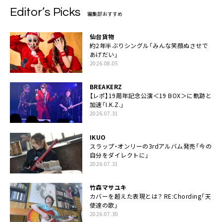
Editor’s Picks
編集部おすすめ
仙台貨物
約2年半ぶりシングル「みんな笑顔ぬさせで
あげだい」
2026.08.05
BREAKERZ
【レポ】19周年記念公演＜19 BOX＞に軌跡と
加速「I.K.Z.」
2026.07.31
IKUO
スラップ・オンリーの3rdアルバム発売「今の
自分をダイレクトに」
2026.07.31
竹森マサユキ
カバーを超えた表現とは？ RE:Chording「天
使達の歌」
2026.07.30