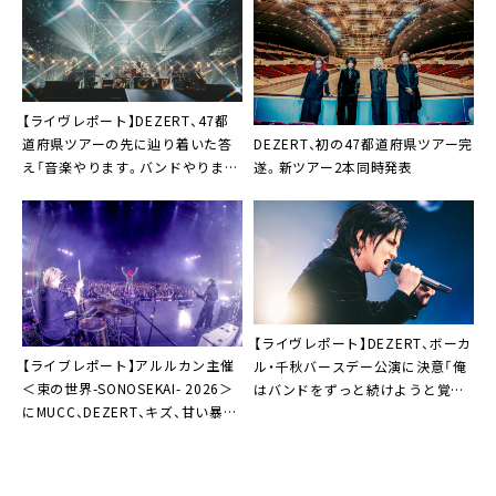
ましょう！」
【ライヴレポート】DEZERT、47都
DEZERT、初の47都道府県ツアー完
道府県ツアーの先に辿り着いた答
遂。新ツアー2本同時発表
え「音楽やります。バンドやりま
す」
【ライヴレポート】DEZERT、ボーカ
【ライブレポート】アルルカン主催
ル・千秋バースデー公演に決意「俺
＜束の世界-SONOSEKAI- 2026＞
はバンドをずっと続けようと覚悟
にMUCC、DEZERT、キズ、甘い暴力
を持った。続けるためならなんだ
が集結「これが生前葬だったと言っ
ってします」
てもいいくらい大切な1日になりま
した」