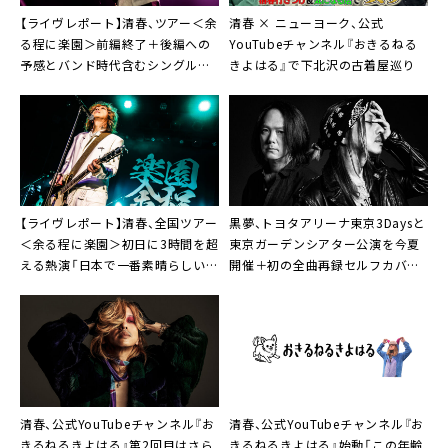
【ライヴレポート】清春、ツアー＜余
清春 × ニューヨーク、公式
る程に楽園＞前編終了＋後編への
YouTubeチャンネル『おきるねる
予感とバンド時代含むシングルラ
きよはる』で下北沢の古着屋巡り
イブラリー公演開催決定も
【ライヴレポート】清春、全国ツアー
黒夢、トヨタアリーナ東京3Daysと
＜余る程に楽園＞初日に3時間を超
東京ガーデンシアター公演を今夏
える熱演「日本で一番素晴らしいツ
開催＋初の全曲再録セルフカバー
アーにしようと思います」
アルバム2枚同時発売決定
清春、公式YouTubeチャンネル『お
清春、公式YouTubeチャンネル『お
きるねるきよはる』第2回目はさら
きるねるきよはる』始動「この年齢