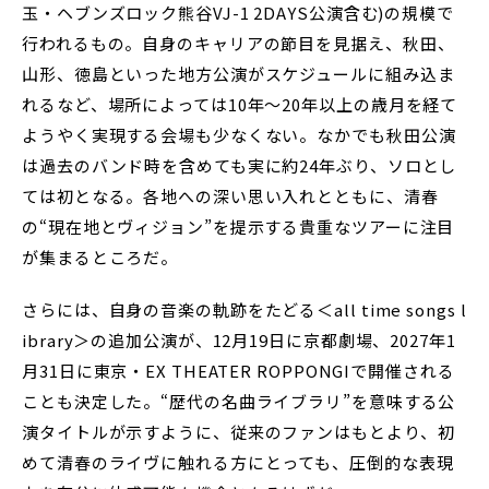
玉・ヘブンズロック熊谷VJ-1 2DAYS公演含む)の規模で
行われるもの。自身のキャリアの節目を見据え、秋田、
山形、徳島といった地方公演がスケジュールに組み込ま
れるなど、場所によっては10年～20年以上の歳月を経て
ようやく実現する会場も少なくない。なかでも秋田公演
は過去のバンド時を含めても実に約24年ぶり、ソロとし
ては初となる。各地への深い思い入れとともに、清春
の“現在地とヴィジョン”を提示する貴重なツアーに注目
が集まるところだ。
さらには、自身の音楽の軌跡をたどる＜all time songs l
ibrary＞の追加公演が、12月19日に京都劇場、2027年1
月31日に東京・EX THEATER ROPPONGIで開催される
ことも決定した。“歴代の名曲ライブラリ”を意味する公
演タイトルが示すように、従来のファンはもとより、初
めて清春のライヴに触れる方にとっても、圧倒的な表現