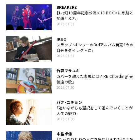
BREAKERZ
【レポ】19周年記念公演＜19 BOX＞に軌跡と
加速「I.K.Z.」
2026.07.31
IKUO
スラップ・オンリーの3rdアルバム発売「今の
自分をダイレクトに」
2026.07.31
竹森マサユキ
カバーを超えた表現とは？ RE:Chording「天
使達の歌」
2026.07.30
パク・ユチョン
「迷いながらも選択をして進んでいくことが
人生の魅力」
2026.07.30
中島卓偉
「たったひとりの人生を狂わせられたほうが