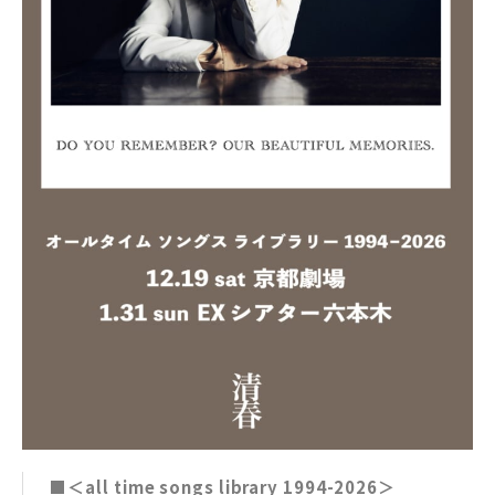
■＜all time songs library 1994-2026＞