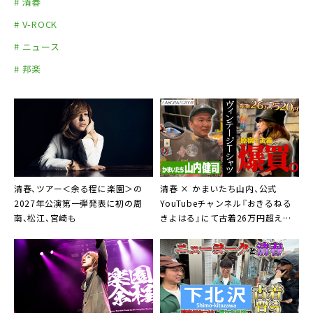
# 清春
# V-ROCK
# ニュース
# 邦楽
清春、ツアー＜余る程に楽園＞の
清春 × かまいたち山内、公式
2027年公演第一弾発表に初の周
YouTubeチャンネル『おきるねる
南、松江、宮崎も
きよはる』にて古着26万円超えの
爆買い