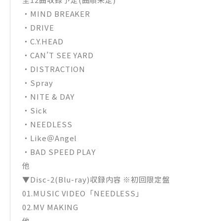
・MIND BREAKER
・DRIVE
・C.Y.HEAD
・CAN’T SEE YARD
・DISTRACTION
・Spray
・NITE & DAY
・Sick
・NEEDLESS
・Like＠Angel
・BAD SPEED PLAY
他
▼Disc-2(Blu-ray)収録内容 ※初回限定盤
01.MUSIC VIDEO「NEEDLESS」
02.MV MAKING
他