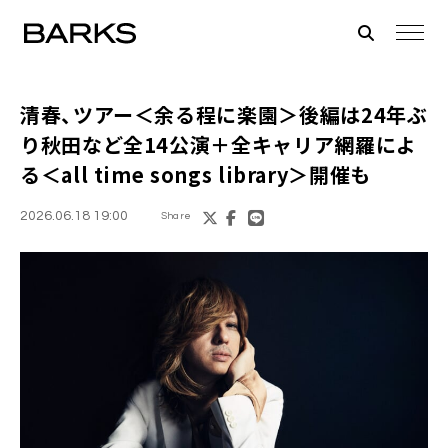
清春、ツアー＜余る程に楽園＞後編は24年ぶ
り秋田など全14公演＋全キャリア網羅によ
る＜all time songs library＞開催も
2026.06.18 19:00
Share