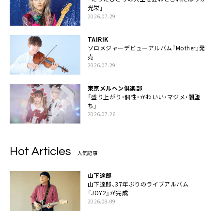
光栄」
2026.07.29
TAIRIK
ソロメジャーデビューアルバム『Mother』発
売
2026.07.29
東京メルヘン倶楽部
「盛り上がり・個性・かわいい・マジメ・闇堕
ち」
2026.07.26
Hot Articles
人気記事
山下達郎
山下達郎、37年ぶりのライブアルバム
『JOY2』が完成
2026.08.09