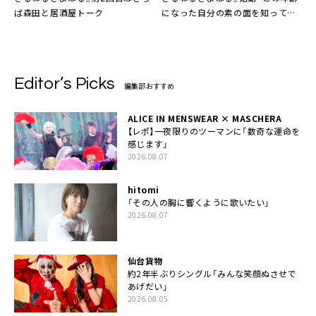
ば森田と居酒屋トーク
になった自分の素の面を知っても
らえるような動画にしたいですー」
Editor’s Picks
編集部おすすめ
ALICE IN MENSWEAR × MASCHERA
【レポ】一夜限りのツーマンに「数奇な運命を
感じます」
2026.08.07
hitomi
「その人の胸に響くように歌いたい」
2026.08.07
仙台貨物
約2年半ぶりシングル「みんな笑顔ぬさせで
あげだい」
2026.08.05