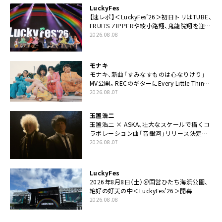
LuckyFes
【速レポ】＜LuckyFes’26＞初日トリはTUBE、
FRUITS ZIPPERや綾小路翔、鬼龍院翔を迎え
た豪華コラボも「知ってたらぜひ一緒に歌っ
2026.08.08
てちょうだい」
モナキ
モナキ、新曲「すみなすものは心なりけり」
MV公開。RECのギターにEvery Little Thing・
伊藤一朗参加も
2026.08.07
玉置浩二
玉置浩二 × ASKA、壮大なスケールで描くコ
ラボレーション曲「音銀河」リリース決定。
カップリングには新曲「命の宿り」収録も
2026.08.07
LuckyFes
2026年8月8日（土）＠国営ひたち海浜公園、
絶好の好天の中＜LuckyFes’26＞開幕
2026.08.08