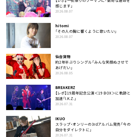
【レポ】一夜限りのツーマンに「数奇な運命を
感じます」
2026.08.07
hitomi
「その人の胸に響くように歌いたい」
2026.08.07
仙台貨物
約2年半ぶりシングル「みんな笑顔ぬさせで
あげだい」
2026.08.05
BREAKERZ
【レポ】19周年記念公演＜19 BOX＞に軌跡と
加速「I.K.Z.」
2026.07.31
IKUO
スラップ・オンリーの3rdアルバム発売「今の
自分をダイレクトに」
2026.07.31