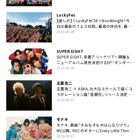
てちょうだい」
LuckyFes
【速レポ】＜LuckyFes’26＞Novelbright「今
日は最高のフェス日和。最高の休日を、最高
の夏休みを作っていきたい」
2026.08.08
SUPER EIGHT
SUPER EIGHT、来春アリーナツアー開催＆
ニューアルバム発売決定げるEP『ダンダー
ラ』本日リリース
2026.08.08
玉置浩二
玉置浩二 × ASKA、壮大なスケールで描くコ
ラボレーション曲「音銀河」リリース決定。
カップリングには新曲「命の宿り」収録も
2026.08.07
モナキ
モナキ、新曲「すみなすものは心なりけり」
MV公開。RECのギターにEvery Little Thing・
伊藤一朗参加も
2026.08.07