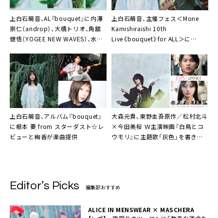
上白石萌音、AL『bouquet』に内澤
上白石萌音、主催フェス＜Mone
崇仁（androp）、大橋トリオ、角舘
Kamishiraishi 10th
健悟（YOGEE NEW WAVES）、水野
Live《bouquet》for ALL＞に
良樹（いきものがかり、HIROBA）ら
adieu（上白石萌歌）出演決定。歌手
の楽曲提供が明らかに
として初の姉妹共演が実現
上白石萌音、アルバム『bouquet』
大森元貴、東野圭吾原作／松村北斗
に根本 要 from スターダスト☆レ
×今田美桜 Ｗ主演映画『白鳥とコ
ビューと絢香が楽曲提供
ウモリ』に主題歌「灰色」を書き下
ろし
Editor’s Picks
編集部おすすめ
ALICE IN MENSWEAR × MASCHERA