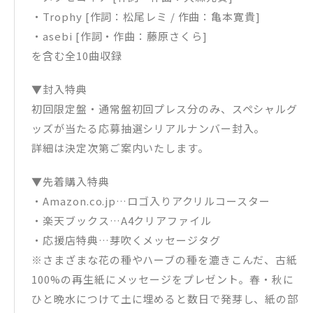
・Trophy [作詞：松尾レミ / 作曲：亀本寛貴]
・asebi [作詞・作曲：藤原さくら]
を含む全10曲収録
▼封入特典
初回限定盤・通常盤初回プレス分のみ、スペシャルグ
ッズが当たる応募抽選シリアルナンバー封入。
詳細は決定次第ご案内いたします。
▼先着購入特典
・Amazon.co.jp…ロゴ入りアクリルコースター
・楽天ブックス…A4クリアファイル
・応援店特典…芽吹くメッセージタグ
※さまざまな花の種やハーブの種を漉きこんだ、古紙
100%の再生紙にメッセージをプレゼント。春・秋に
ひと晩水につけて土に埋めると数日で発芽し、紙の部