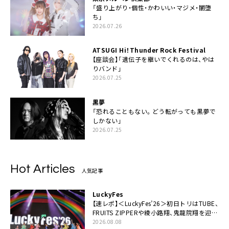
「盛り上がり・個性・かわいい・マジメ・闇堕
ち」
2026.07.26
ATSUGI Hi！Thunder Rock Festival
【座談会】「遺伝子を継いでくれるのは、やは
りバンド」
2026.07.25
黒夢
「恐れることもない。どう転がっても黒夢で
しかない」
2026.07.25
Hot Articles
人気記事
LuckyFes
【速レポ】＜LuckyFes’26＞初日トリはTUBE、
FRUITS ZIPPERや綾小路翔、鬼龍院翔を迎え
た豪華コラボも「知ってたらぜひ一緒に歌っ
2026.08.08