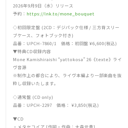
2026年9月9日（水）リリース
予約：
https://lnk.to/mone_bouquet
◇初回限定盤 (2CD：デジパック仕様 / 三方背スリー
ブケース、フォトブック付き)
品番：UPCH-7860/1 価格：初回盤 ¥6,600(税込)
▼特典CD収録内容
Mone Kamishiraishi “yattokosa” 26《texte》ライ
ヴ音源
※制作上の都合により、ライヴ本編より一部楽曲を抜
粋し収録いたします。
◇通常盤 (CD only)
品番：UPCH-2297 価格： ¥3,850(税込)
▼CD
・メタセコイア [作詞・作曲：大森元貴]