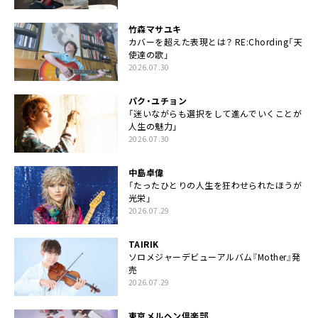
竹森マサユキ
カバーを超えた表現とは？ RE:Chording「天
使達の歌」
2026.07.30
パク・ユチョン
「迷いながらも選択をして進んでいくことが
人生の魅力」
2026.07.30
中島卓偉
「たったひとりの人生を狂わせられたほうが
光栄」
2026.07.29
TAIRIK
ソロメジャーデビューアルバム『Mother』発
売
2026.07.29
東京メルヘン倶楽部