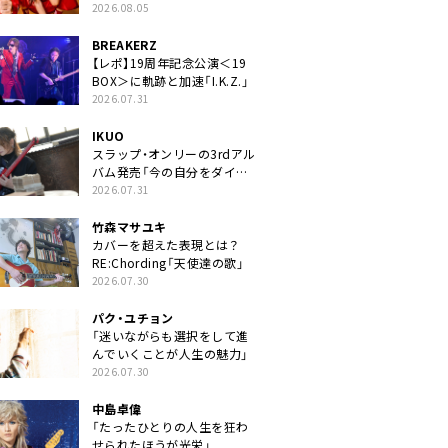
2026.08.05
BREAKERZ
【レポ】19周年記念公演＜19
BOX＞に軌跡と加速「I.K.Z.」
2026.07.31
IKUO
スラップ・オンリーの3rdアル
バム発売「今の自分をダイレ
クトに」
2026.07.31
竹森マサユキ
カバーを超えた表現とは？
RE:Chording「天使達の歌」
2026.07.30
パク・ユチョン
「迷いながらも選択をして進
んでいくことが人生の魅力」
2026.07.30
中島卓偉
「たったひとりの人生を狂わ
せられたほうが光栄」