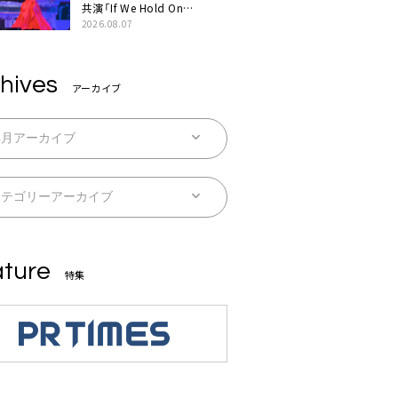
共演「If We Hold On
Together」ライブ映像公開
2026.08.07
hives
アーカイブ
ture
特集