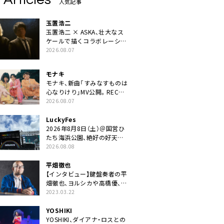
人気記事
玉置浩二
玉置浩二 × ASKA、壮大なス
ケールで描くコラボレーショ
ン曲「音銀河」リリース決定。
2026.08.07
カップリングには新曲「命の
宿り」収録も
モナキ
モナキ、新曲「すみなすものは
心なりけり」MV公開。RECの
ギターにEvery Little Thing・
2026.08.07
伊藤一朗参加も
LuckyFes
2026年8月8日（土）＠国営ひ
たち海浜公園、絶好の好天の
中＜LuckyFes’26＞開幕
2026.08.08
平畑徹也
【インタビュー】鍵盤奏者の平
畑徹也、ヨルシカや高橋優、キ
タニタツヤなど9名のゲスト
2023.03.22
を迎えた初アルバムに音楽人
生の総括「自分自身を再確認
YOSHIKI
できた」
YOSHIKI、ダイアナ・ロスとの