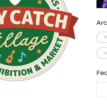
Arc
Fea