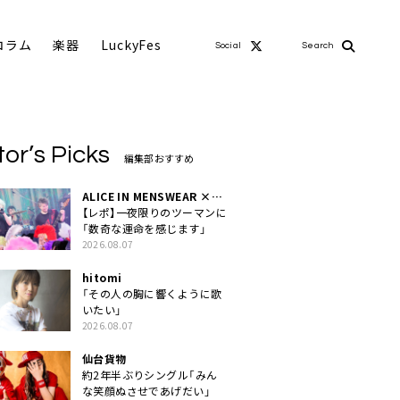
コラム
楽器
LuckyFes
Social
Search
tor’s Picks
編集部おすすめ
ALICE IN MENSWEAR ×
MASCHERA
【レポ】一夜限りのツーマンに
「数奇な運命を感じます」
2026.08.07
hitomi
「その人の胸に響くように歌
いたい」
2026.08.07
仙台貨物
約2年半ぶりシングル「みん
な笑顔ぬさせであげだい」