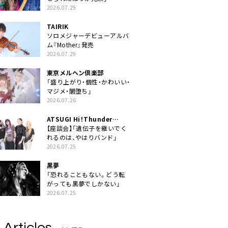
2026.07.29
TAIRIK
ソロメジャーデビューアルバ
ム『Mother』発売
2026.07.29
東京メルヘン倶楽部
「盛り上がり・個性・かわいい・
マジメ・闇堕ち」
2026.07.26
ATSUGI Hi！Thunder
Rock Festival
【座談会】「遺伝子を継いでく
れるのは、やはりバンド」
2026.07.25
黒夢
「恐れることもない。どう転
がっても黒夢でしかない」
2026.07.25
 Articles