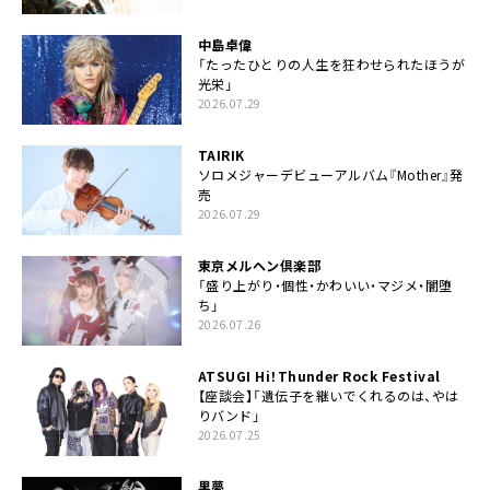
中島卓偉
「たったひとりの人生を狂わせられたほうが
光栄」
2026.07.29
TAIRIK
ソロメジャーデビューアルバム『Mother』発
売
2026.07.29
東京メルヘン倶楽部
「盛り上がり・個性・かわいい・マジメ・闇堕
ち」
2026.07.26
ATSUGI Hi！Thunder Rock Festival
【座談会】「遺伝子を継いでくれるのは、やは
りバンド」
2026.07.25
黒夢