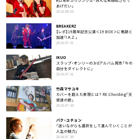
約2年半ぶりシングル「みんな笑顔ぬさせで
あげだい」
2026.08.05
BREAKERZ
【レポ】19周年記念公演＜19 BOX＞に軌跡と
加速「I.K.Z.」
2026.07.31
IKUO
スラップ・オンリーの3rdアルバム発売「今の
自分をダイレクトに」
2026.07.31
竹森マサユキ
カバーを超えた表現とは？ RE:Chording「天
使達の歌」
2026.07.30
パク・ユチョン
「迷いながらも選択をして進んでいくことが
人生の魅力」
2026.07.30