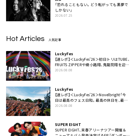
「恐れることもない。どう転がっても黒夢で
しかない」
2026.07.25
Hot Articles
人気記事
LuckyFes
【速レポ】＜LuckyFes’26＞初日トリはTUBE、
FRUITS ZIPPERや綾小路翔、鬼龍院翔を迎え
た豪華コラボも「知ってたらぜひ一緒に歌っ
2026.08.08
てちょうだい」
LuckyFes
【速レポ】＜LuckyFes’26＞Novelbright「今
日は最高のフェス日和。最高の休日を、最高
の夏休みを作っていきたい」
2026.08.08
SUPER EIGHT
SUPER EIGHT、来春アリーナツアー開催＆
ニューアルバム発売決定げるEP『ダンダー