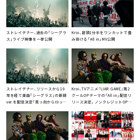
ストレイテナー、過去の「シーグラ
Kroi、冒頭1分半をワンカットで畳
ス」ライブ映像を一挙公開
み掛ける「All in」MV公開
ストレイテナー、リリースから10
Kroi、TVアニメ『LIAR GAME』第2
年を経て楽曲「シーグラス」の新録
クールOPテーマの「All in」配信リ
ver.を配信決定「真っ向からロック
リース決定。ノンクレジットOP映
ファンに届けたい」
像公開も