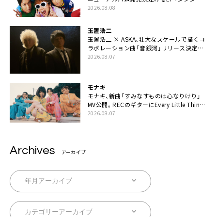
ラ』本日リリース
2026.08.08
玉置浩二
玉置浩二 × ASKA、壮大なスケールで描くコ
ラボレーション曲「音銀河」リリース決定。
カップリングには新曲「命の宿り」収録も
2026.08.07
モナキ
モナキ、新曲「すみなすものは心なりけり」
MV公開。RECのギターにEvery Little Thing・
伊藤一朗参加も
2026.08.07
Archives
アーカイブ