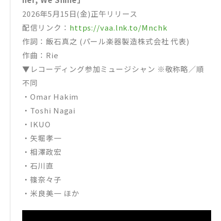
2026年5月15日(金)正午リリース
配信リンク：
https://vaa.lnk.to/Mnchk
作詞：飯石真之 (パール楽器製造株式会社 代表)
作曲：Rie
▼レコーディング参加ミュージシャン ※敬称略／順
不同
・Omar Hakim
・Toshi Nagai
・IKUO
・矢堀孝一
・相澤政宏
・石川直
・篠奈々子
・米良美一 ほか