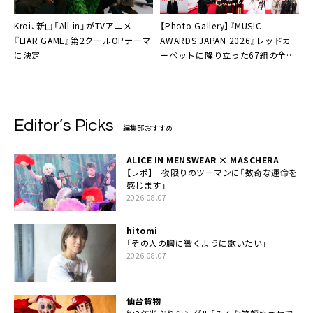
Kroi、新曲「All in」がTVアニメ
【Photo Gallery】『MUSIC
『LIAR GAME』第2クールOPテーマ
AWARDS JAPAN 2026』レッドカ
に決定
ーペットに降り立った67組の全画
像公開
Editor’s Picks
編集部おすすめ
ALICE IN MENSWEAR × MASCHERA
【レポ】一夜限りのツーマンに「数奇な運命を
感じます」
2026.08.07
hitomi
「その人の胸に響くように歌いたい」
2026.08.07
仙台貨物