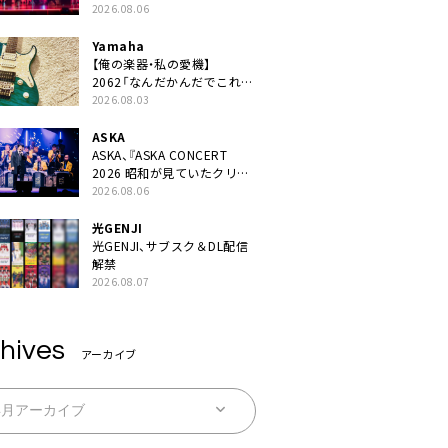
JAPAN 2026』での「クスシ
2026.08.06
キ」ライブパフォーマンスを
YouTube公開
Yamaha
【俺の楽器・私の愛機】
2062「なんだかんだでこれが
1番」
2026.08.03
ASKA
ASKA、『ASKA CONCERT
2026 昭和が見ていたクリス
マス!? 』発売＆上映決定
2026.08.06
光GENJI
光GENJI、サブスク＆DL配信
解禁
2026.08.07
hives
アーカイブ