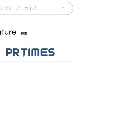
ture
特集