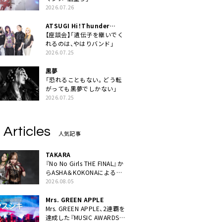
2026.07.26
ATSUGI Hi！Thunder
Rock Festival
【座談会】「遺伝子を継いでく
れるのは、やはりバンド」
2026.07.25
黒夢
「恐れることもない。どう転
がっても黒夢でしかない」
2026.07.25
 Articles
人気記事
TAKARA
『No No Girls THE FINAL』か
らASHA＆KOKONAによるユ
ニット・TAKARAがデビュー
2026.08.05
Mrs. GREEN APPLE
Mrs. GREEN APPLE、2連覇を
達成した『MUSIC AWARDS