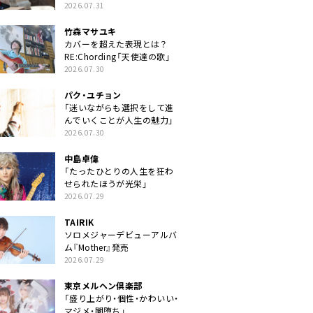
クトに」
2026.07.31
竹森マサユキ
カバーを超えた表現とは？
RE:Chording「天使達の歌」
2026.07.30
パク・ユチョン
「迷いながらも選択をして進
んでいくことが人生の魅力」
2026.07.30
中島卓偉
「たったひとりの人生を狂わ
せられたほうが光栄」
2026.07.29
TAIRIK
ソロメジャーデビューアルバ
ム『Mother』発売
2026.07.29
東京メルヘン倶楽部
「盛り上がり・個性・かわいい・
マジメ・闇堕ち」