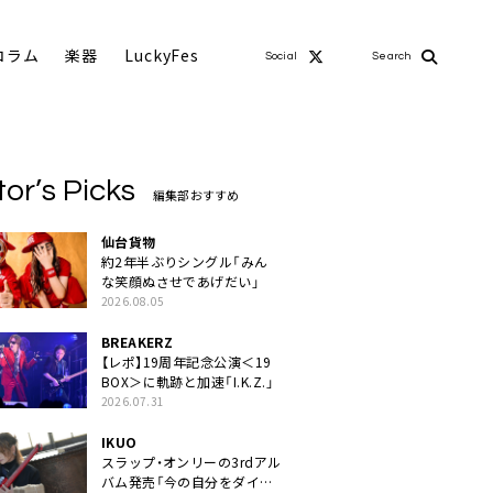
コラム
楽器
LuckyFes
Social
Search
tor’s Picks
編集部おすすめ
仙台貨物
約2年半ぶりシングル「みん
な笑顔ぬさせであげだい」
2026.08.05
BREAKERZ
【レポ】19周年記念公演＜19
BOX＞に軌跡と加速「I.K.Z.」
2026.07.31
IKUO
スラップ・オンリーの3rdアル
バム発売「今の自分をダイレ