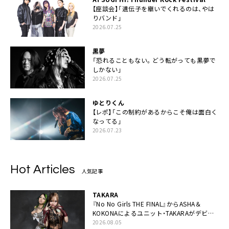
【座談会】「遺伝子を継いでくれるのは、やは
りバンド」
2026.07.25
黒夢
「恐れることもない。どう転がっても黒夢で
しかない」
2026.07.25
ゆとりくん
【レポ】「この制約があるからこそ俺は面白く
なってる」
2026.07.23
Hot Articles
人気記事
TAKARA
『No No Girls THE FINAL』からASHA＆
KOKONAによるユニット・TAKARAがデビュ
ー
2026.08.05