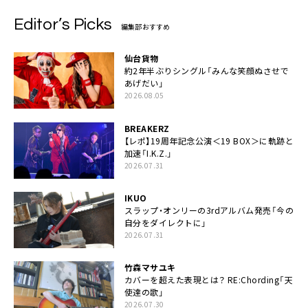
Editor’s Picks
編集部おすすめ
仙台貨物
約2年半ぶりシングル「みんな笑顔ぬさせで
あげだい」
2026.08.05
BREAKERZ
【レポ】19周年記念公演＜19 BOX＞に軌跡と
加速「I.K.Z.」
2026.07.31
IKUO
スラップ・オンリーの3rdアルバム発売「今の
自分をダイレクトに」
2026.07.31
竹森マサユキ
カバーを超えた表現とは？ RE:Chording「天
使達の歌」
2026.07.30