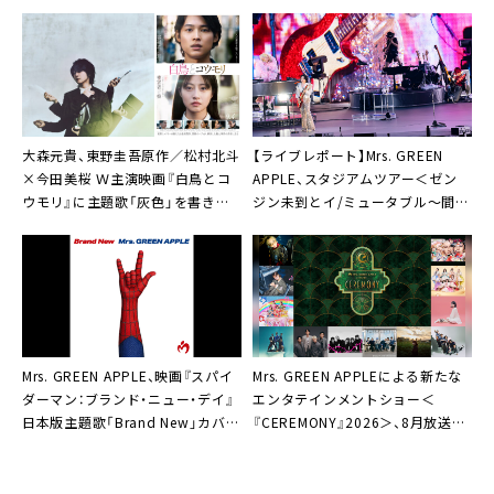
今夜公開
ミアのレッドカーペットへ
大森元貴、東野圭吾原作／松村北斗
【ライブレポート】Mrs. GREEN
×今田美桜 Ｗ主演映画『白鳥とコ
APPLE、スタジアムツアー＜ゼン
ウモリ』に主題歌「灰色」を書き下
ジン未到とイ/ミュータブル～間奏
ろし
編～＞ファイナルで「最高です！最
高です！最高です！」
Mrs. GREEN APPLE、映画『スパイ
Mrs. GREEN APPLEによる新たな
ダーマン：ブランド・ニュー・デイ』
エンタテインメントショー＜
日本版主題歌「Brand New」カバー
『CEREMONY』2026＞、8月放送／
アート公開
配信決定