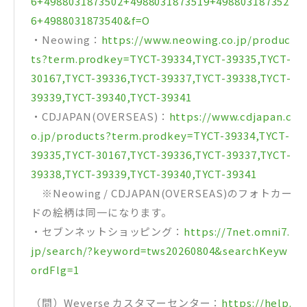
6+4988031873502+4988031873519+498803187352
6+4988031873540&f=O
・Neowing：
https://www.neowing.co.jp/produc
ts?term.prodkey=TYCT-39334,TYCT-39335,TYCT-
30167,TYCT-39336,TYCT-39337,TYCT-39338,TYCT-
39339,TYCT-39340,TYCT-39341
・CDJAPAN(OVERSEAS)：
https://www.cdjapan.c
o.jp/products?term.prodkey=TYCT-39334,TYCT-
39335,TYCT-30167,TYCT-39336,TYCT-39337,TYCT-
39338,TYCT-39339,TYCT-39340,TYCT-39341
※Neowing / CDJAPAN(OVERSEAS)のフォトカー
ドの絵柄は同一になります。
・セブンネットショッピング：
https://7net.omni7.
jp/search/?keyword=tws20260804&searchKeyw
ordFlg=1
（問）Weverse カスタマーセンター：
https://help.