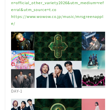
n=official_other_variety2026&utm_medium=ref
erral&utm_source=t.co
https://www.wowow.co.jp/music/mrsgreenappl
e/
DAY-1