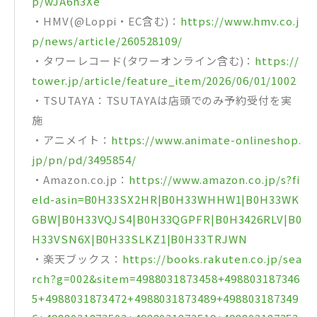
p/wJA6n3Xe
・HMV(@Loppi・EC含む)：
https://www.hmv.co.j
p/news/article/260528109/
・タワーレコード(タワーオンライン含む)：
https://
tower.jp/article/feature_item/2026/06/01/1002
・TSUTAYA：TSUTAYAは店頭でのみ予約受付を実
施
・アニメイト：
https://www.animate-onlineshop.
jp/pn/pd/3495854/
・Amazon.co.jp：
https://www.amazon.co.jp/s?fi
eld-asin=B0H33SX2HR|B0H33WHHW1|B0H33WK
GBW|B0H33VQJS4|B0H33QGPFR|B0H3426RLV|B0
H33VSN6X|B0H33SLKZ1|B0H33TRJWN
・楽天ブックス：
https://books.rakuten.co.jp/sea
rch?g=002&sitem=4988031873458+498803187346
5+4988031873472+4988031873489+498803187349