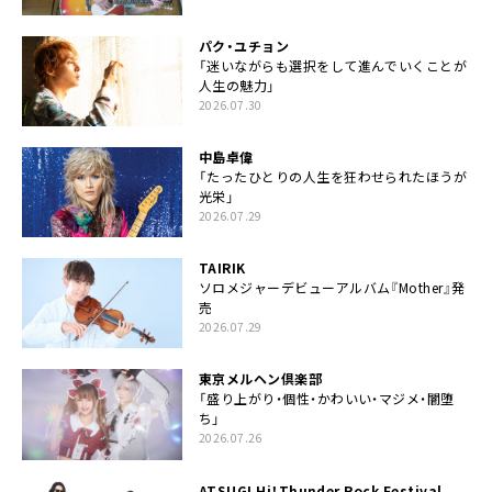
パク・ユチョン
「迷いながらも選択をして進んでいくことが
人生の魅力」
2026.07.30
中島卓偉
「たったひとりの人生を狂わせられたほうが
光栄」
2026.07.29
TAIRIK
ソロメジャーデビューアルバム『Mother』発
売
2026.07.29
東京メルヘン倶楽部
「盛り上がり・個性・かわいい・マジメ・闇堕
ち」
2026.07.26
ATSUGI Hi！Thunder Rock Festival