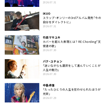
2026.07.31
IKUO
スラップ・オンリーの3rdアルバム発売「今の
自分をダイレクトに」
2026.07.31
竹森マサユキ
カバーを超えた表現とは？ RE:Chording「天
使達の歌」
2026.07.30
パク・ユチョン
「迷いながらも選択をして進んでいくことが
人生の魅力」
2026.07.30
中島卓偉
「たったひとりの人生を狂わせられたほうが
光栄」
2026.07.29