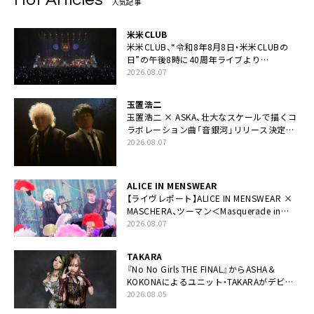
人気記事
米米CLUB
米米CLUB、“令和8年8月8日・米米CLUBの
日”の午後8時に40周年ライブより
「FANtachy medley」を88年限定公開
2026.08.07
玉置浩二
玉置浩二 × ASKA、壮大なスケールで描くコ
ラボレーション曲「音銀河」リリース決定。
カップリングには新曲「命の宿り」収録も
2026.08.07
ALICE IN MENSWEAR
【ライヴレポート】ALICE IN MENSWEAR ×
MASCHERA、ツーマン＜Masquerade in
Wonderland＞に一夜限り豪華共演と14年
2026.08.07
ぶり帰還「数奇な運命を感じます」
TAKARA
『No No Girls THE FINAL』からASHA＆
KOKONAによるユニット・TAKARAがデビュ
ー
2026.08.05