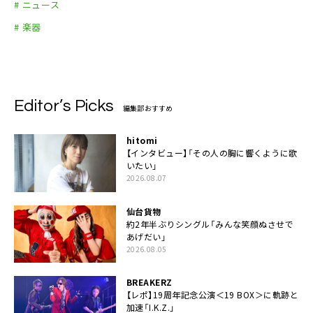
# ニュース
# 楽器
Editor’s Picks
編集部おすすめ
hitomi
【インタビュー】「その人の胸に響くように歌
いたい」
2026.08.07
仙台貨物
約2年半ぶりシングル「みんな笑顔ぬさせで
あげだい」
2026.08.05
BREAKERZ
【レポ】19周年記念公演＜19 BOX＞に軌跡と
加速「I.K.Z.」