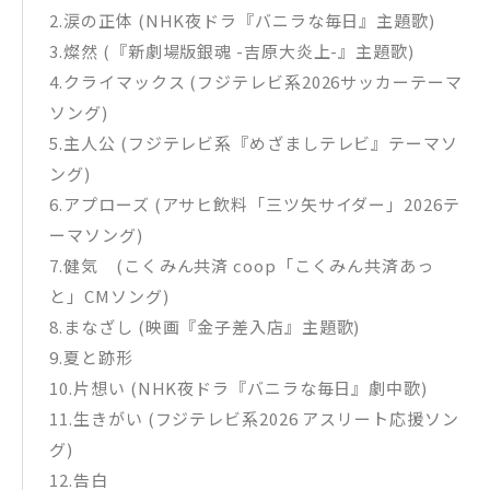
2.涙の正体 (NHK夜ドラ『バニラな毎日』主題歌)
3.燦然 (『新劇場版銀魂 -吉原大炎上-』主題歌)
4.クライマックス (フジテレビ系2026サッカーテーマ
ソング)
5.主人公 (フジテレビ系『めざましテレビ』テーマソ
ング)
6.アプローズ (アサヒ飲料「三ツ矢サイダー」2026テ
ーマソング)
7.健気 (こくみん共済 coop「こくみん共済あっ
と」CMソング)
8.まなざし (映画『金子差入店』主題歌)
9.夏と跡形
10.片想い (NHK夜ドラ『バニラな毎日』劇中歌)
11.生きがい (フジテレビ系2026 アスリート応援ソン
グ)
12.告白