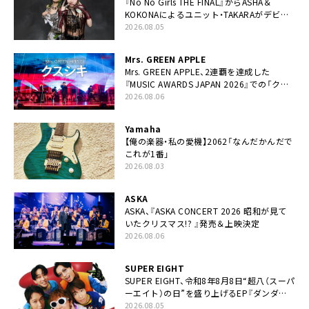
『No No Girls THE FINAL』からASHA＆
KOKONAによるユニット・TAKARAがデビュ
ー
2026.08.05
Mrs. GREEN APPLE
Mrs. GREEN APPLE、2連覇を達成した
『MUSIC AWARDS JAPAN 2026』での「クス
シキ」ライブパフォーマンスをYouTube公開
2026.08.06
Yamaha
【俺の楽器・私の愛機】2062「なんだかんだで
これが1番」
2026.08.03
ASKA
ASKA、『ASKA CONCERT 2026 昭和が見て
いたクリスマス!? 』発売＆上映決定
2026.08.06
SUPER EIGHT
SUPER EIGHT、令和8年8月8日“超八（スーパ
ーエイト）の日”を盛り上げるEP『ダンダー
ラ』本日リリース
2026.08.05