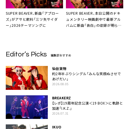
SUPER BEAVER、新曲「アプロー
SUPER BEAVER、本日公開のドキ
ズ」がアサヒ飲料「三ツ矢サイダ
ュメンタリー映画劇中で最新アル
ー」2026テーマソングに
バムに新曲「告白」の収録が明らか
に
Editor’s Picks
編集部おすすめ
仙台貨物
約2年半ぶりシングル「みんな笑顔ぬさせで
あげだい」
2026.08.05
BREAKERZ
【レポ】19周年記念公演＜19 BOX＞に軌跡と
加速「I.K.Z.」
2026.07.31
IKUO