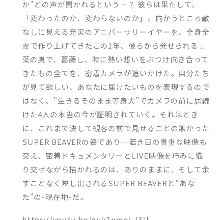
か”との声が聞かれるという…？ 彼らは果たして、
「変わったのか、変わらないのか」。向かうところ敵
なしに見える充実のアニバーサリーイヤーを、全身全
霊で作り上げてきたこの1年、彼らから発せられる言
葉の奥で、葛藤し、時に熱い想いをぶつけ向き合って
きたもの全てを、密着カメラが追いかけた。自分たち
が見て欲しい、あなたに届けたいものを表現するので
はなく、”生きるそのまま等身大”でカメラの前に居続
けた4人の本当の今が証明されていく。それはとき
に、これまで決して観客の前で見せることの無かった
SUPER BEAVERの姿であり―― 若き日の貴重な映像も
交え、密着ドキュメンタリーとLIVE映像を巧みに織
り交ぜながら描かれるのは、ありのままに、そして余
すことなく映し出されるSUPER BEAVERと”あな
た”の-現在地-だ。
https://youtu.be/guk3nmoLJ3U