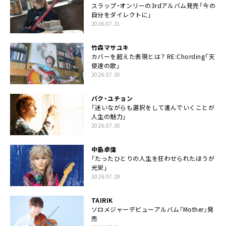
スラップ・オンリーの3rdアルバム発売「今の
自分をダイレクトに」
2026.07.31
竹森マサユキ
カバーを超えた表現とは？ RE:Chording「天
使達の歌」
2026.07.30
パク・ユチョン
「迷いながらも選択をして進んでいくことが
人生の魅力」
2026.07.30
中島卓偉
「たったひとりの人生を狂わせられたほうが
光栄」
2026.07.29
TAIRIK
ソロメジャーデビューアルバム『Mother』発
売