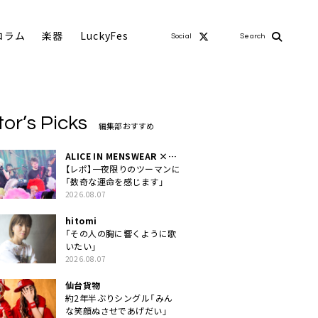
コラム
楽器
LuckyFes
Social
Search
tor’s Picks
編集部おすすめ
ALICE IN MENSWEAR ×
MASCHERA
【レポ】一夜限りのツーマンに
「数奇な運命を感じます」
2026.08.07
hitomi
「その人の胸に響くように歌
いたい」
2026.08.07
仙台貨物
約2年半ぶりシングル「みん
な笑顔ぬさせであげだい」