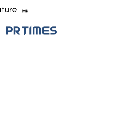
ture
特集