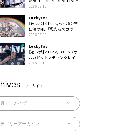
記念日に 「FIRE BEAT (15th
ver.)」「祈り (15th ver.)」配信
2026.08.10
スタート
LuckyFes
【速レポ】＜LuckyFes’26＞初
出演のME:I「私たちのカッコ
いい姿、目に焼き付けていっ
2026.08.09
てください！」
LuckyFes
【速レポ】＜LuckyFes’26＞ポ
ルカドットスティングレイが
示したロックバンドの底力
2026.08.10
「LuckyFesのマスコットキャ
ラクターである俺たちが、ラ
イブとは何であるかを教えて
hives
やる」
アーカイブ