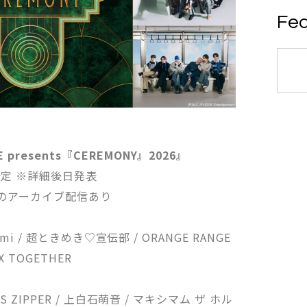
Fea
E presents『CEREMONY』2026』
定 ※詳細後日発表
のアーカイブ配信あり
 / asmi / 超ときめき♡宣伝部 / ORANGE RANGE
 X TOGETHER
RUITS ZIPPER / 上白石萌音 / マキシマム ザ ホル