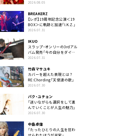
2026.08.05
BREAKERZ
【レポ】19周年記念公演＜19
BOX＞に軌跡と加速「I.K.Z.」
2026.07.31
IKUO
スラップ・オンリーの3rdアル
バム発売「今の自分をダイレ
クトに」
2026.07.31
竹森マサユキ
カバーを超えた表現とは？
RE:Chording「天使達の歌」
2026.07.30
パク・ユチョン
「迷いながらも選択をして進
んでいくことが人生の魅力」
2026.07.30
中島卓偉
「たったひとりの人生を狂わ
せられたほうが光栄」