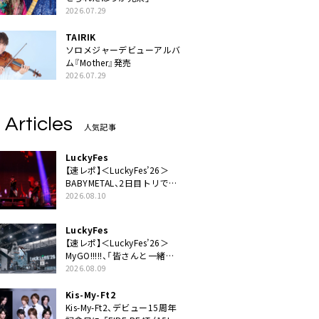
2026.07.29
TAIRIK
ソロメジャーデビューアルバ
ム『Mother』発売
2026.07.29
 Articles
人気記事
LuckyFes
【速レポ】＜LuckyFes’26＞
BABYMETAL、2日目トリで圧
倒的な存在感「超楽しいね！
2026.08.10
みんなありがとう！」
LuckyFes
【速レポ】＜LuckyFes’26＞
MyGO!!!!!、「皆さんと一緒に
素敵な時間を過ごしていけた
2026.08.09
ら」
Kis-My-Ft2
Kis-My-Ft2、デビュー15周年