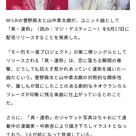
M!LKの曽野舜太と山中柔太朗が、ユニット曲として
「真・運命」（読み：マジ・デスティニー）を6月17日に
配信リリースすることを発表した。
「モー烈モー進プロジェクト」の第二弾シングルとして
リリースされる「真・運命」は、恋に落ちる瞬間の衝
撃、どうしても抗えず惹かれあっていく運命を描いた一
曲だという。曽野舜太と山中柔太朗の対照的な関係性
や、誰しもが耳にしたことのある劇的なネオクラシカル
フレーズが印象に残る楽曲に仕上がっているとのこと
だ。
さらに、「真・運命」のジャケット写真はちゃおにて連
載中の漫画家・中原杏により描き下ろしイラストとなっ
ており、2人が絵になって登場している。