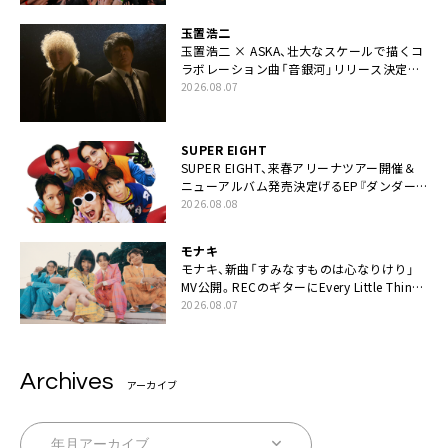
玉置浩二
玉置浩二 × ASKA、壮大なスケールで描くコ
ラボレーション曲「音銀河」リリース決定。
カップリングには新曲「命の宿り」収録も
2026.08.07
SUPER EIGHT
SUPER EIGHT、来春アリーナツアー開催＆
ニューアルバム発売決定げるEP『ダンダー
ラ』本日リリース
2026.08.08
モナキ
モナキ、新曲「すみなすものは心なりけり」
MV公開。RECのギターにEvery Little Thing・
伊藤一朗参加も
2026.08.07
Archives
アーカイブ