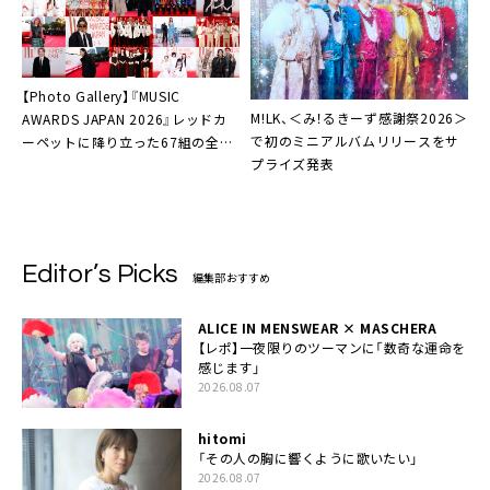
【Photo Gallery】『MUSIC
M!LK、＜み！るきーず感謝祭2026＞
AWARDS JAPAN 2026』レッドカ
で初のミニアルバムリリースをサ
ーペットに降り立った67組の全画
プライズ発表
像公開
Editor’s Picks
編集部おすすめ
ALICE IN MENSWEAR × MASCHERA
【レポ】一夜限りのツーマンに「数奇な運命を
感じます」
2026.08.07
hitomi
「その人の胸に響くように歌いたい」
2026.08.07