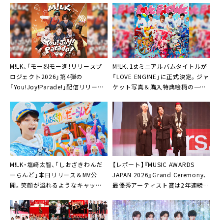
M!LK、「モー烈モー進！リリースプ
M!LK、1stミニアルバムタイトルが
ロジェクト2026」第4弾の
「LOVE ENG!NE」に正式決定。ジャ
「You!Joy!Parade!」配信リリース
ケット写真＆購入特典絵柄の一部
決定
解禁も
M!LK・塩﨑太智、「しおざきわんだ
【レポート】『MUSIC AWARDS
ーらんど」本日リリース＆MV公
JAPAN 2026』Grand Ceremony、
開。笑顔が溢れるようなキャッチ
最優秀アーティスト賞は2年連続
ーな振り付けに注目
Mrs. GREEN APPLE「報われて嬉し
いです」