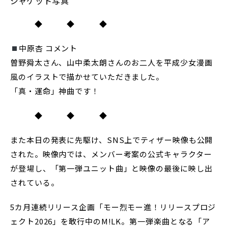
ジャケット写真
◆ ◆ ◆
中原杏 コメント
曽野舜太さん、山中柔太朗さんのお二人を平成少女漫画
風のイラストで描かせていただきました。
「真・運命」神曲です！
◆ ◆ ◆
また本日の発表に先駆け、SNS上でティザー映像も公開
された。映像内では、メンバー考案の公式キャラクター
が登場し、「第一弾ユニット曲」と映像の最後に映し出
されている。
5カ月連続リリース企画「モー烈モー進！リリースプロジ
ェクト2026」を敢行中のM!LK。第一弾楽曲となる「ア