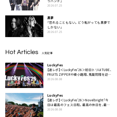
りバンド」
2026.07.25
黒夢
「恐れることもない。どう転がっても黒夢で
しかない」
2026.07.25
Hot Articles
人気記事
LuckyFes
【速レポ】＜LuckyFes’26＞初日トリはTUBE、
FRUITS ZIPPERや綾小路翔、鬼龍院翔を迎え
た豪華コラボも「知ってたらぜひ一緒に歌っ
2026.08.08
てちょうだい」
LuckyFes
【速レポ】＜LuckyFes’26＞Novelbright「今
日は最高のフェス日和。最高の休日を、最高
の夏休みを作っていきたい」
2026.08.08