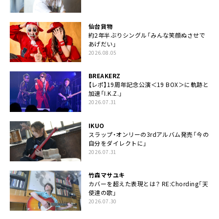
仙台貨物
約2年半ぶりシングル「みんな笑顔ぬさせで
あげだい」
2026.08.05
BREAKERZ
【レポ】19周年記念公演＜19 BOX＞に軌跡と
加速「I.K.Z.」
2026.07.31
IKUO
スラップ・オンリーの3rdアルバム発売「今の
自分をダイレクトに」
2026.07.31
竹森マサユキ
カバーを超えた表現とは？ RE:Chording「天
使達の歌」
2026.07.30