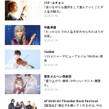
パク・ユチョン
「迷いながらも選択をして進んでいくことが
人生の魅力」
2026.07.30
中島卓偉
「たったひとりの人生を狂わせられたほうが
光栄」
2026.07.29
TAIRIK
ソロメジャーデビューアルバム『Mother』発
売
2026.07.29
東京メルヘン倶楽部
「盛り上がり・個性・かわいい・マジメ・闇堕
ち」
2026.07.26
ATSUGI Hi！Thunder Rock Festival
【座談会】「遺伝子を継いでくれるのは、やは