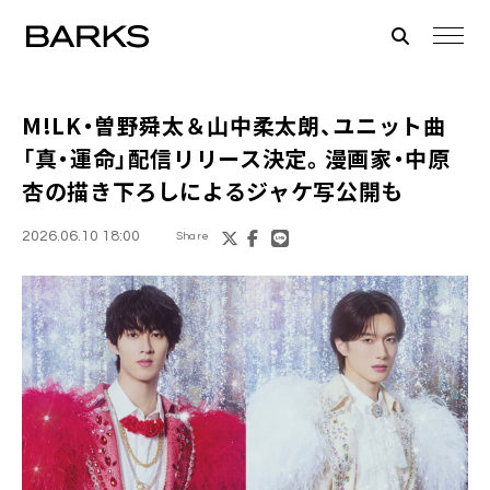
M!LK・曽野舜太＆山中柔太朗、ユニット曲
「真・運命」配信リリース決定。漫画家・中原
杏の描き下ろしによるジャケ写公開も
2026.06.10 18:00
Share