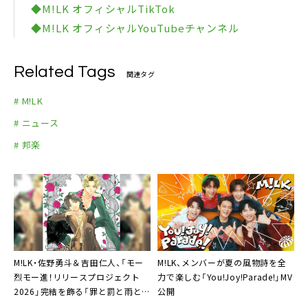
◆M!LK オフィシャルTikTok
◆M!LK オフィシャルYouTubeチャンネル
Related Tags
関連タグ
# M!LK
# ニュース
# 邦楽
M!LK・佐野勇斗＆吉田仁人、「モー
M!LK、メンバーが夏の風物詩を全
烈モー進！リリースプロジェクト
力で楽しむ「You!Joy!Parade!」MV
2026」完結を飾る「罪と罰と雨と
公開
キス」本日リリース＆MV公開