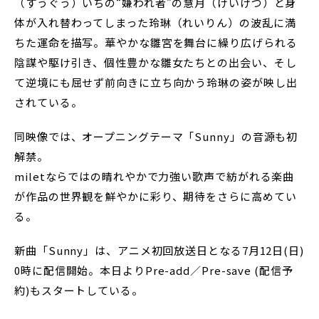
（すうぐう）いちの“嫌われ者”の慧月（けいげつ）と身
体が入れ替わってしまった玲琳（れいりん）の波乱に満
ちた運命を描写。華やかな雛宮を舞台に繰り広げられる
陰謀や駆け引き、個性豊かな雛女たちとの出会い、そし
て逆境にも屈せず前向きに立ち向かう玲琳の姿が映し出
されている。
同映像では、オープニングテーマ「Sunny」の音源も初
解禁。
miletならではの晴れやかで力強い歌声で紡がれる楽曲
が作品の世界観を鮮やかに彩り、期待をさらに高めてい
る。
新曲「Sunny」は、アニメ初回放送日となる7月12日(日)
0時に配信開始。本日よりPre-add／Pre-save (配信予
約)もスタートしている。