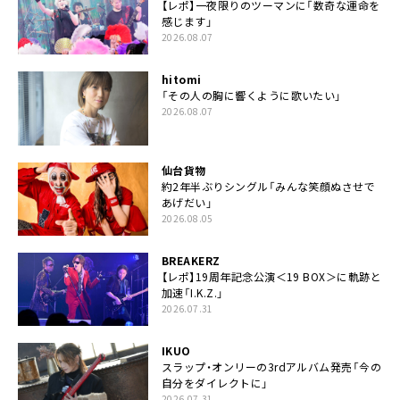
【レポ】一夜限りのツーマンに「数奇な運命を
感じます」
2026.08.07
hitomi
「その人の胸に響くように歌いたい」
2026.08.07
仙台貨物
約2年半ぶりシングル「みんな笑顔ぬさせで
あげだい」
2026.08.05
BREAKERZ
【レポ】19周年記念公演＜19 BOX＞に軌跡と
加速「I.K.Z.」
2026.07.31
IKUO
スラップ・オンリーの3rdアルバム発売「今の
自分をダイレクトに」
2026.07.31