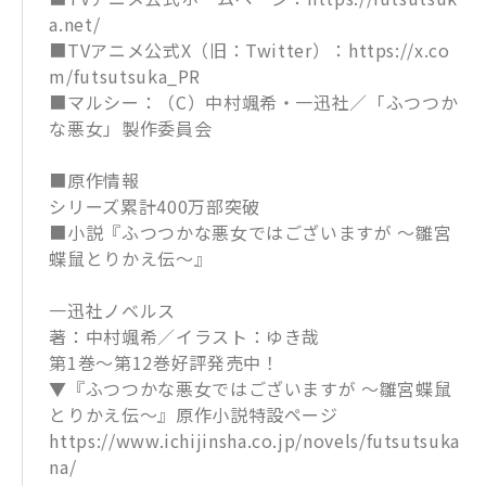
a.net/
■TVアニメ公式X（旧：Twitter）：https://x.co
m/futsutsuka_PR
■マルシー：（C）中村颯希・一迅社／「ふつつか
な悪女」製作委員会
■原作情報
シリーズ累計400万部突破
■小説『ふつつかな悪女ではございますが ～雛宮
蝶鼠とりかえ伝～』
一迅社ノベルス
著：中村颯希／イラスト：ゆき哉
第1巻～第12巻好評発売中！
▼『ふつつかな悪女ではございますが ～雛宮蝶鼠
とりかえ伝～』原作小説特設ページ
https://www.ichijinsha.co.jp/novels/futsutsuka
na/