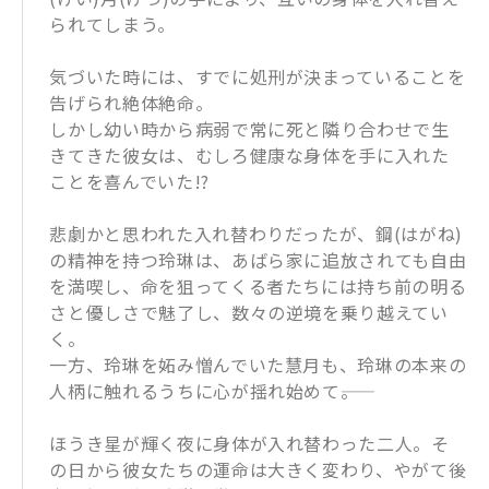
られてしまう。
気づいた時には、すでに処刑が決まっていることを
告げられ絶体絶命。
しかし幼い時から病弱で常に死と隣り合わせで生
きてきた彼女は、むしろ健康な身体を手に入れた
ことを喜んでいた!?
悲劇かと思われた入れ替わりだったが、鋼(はがね)
の精神を持つ玲琳は、あばら家に追放されても自由
を満喫し、命を狙ってくる者たちには持ち前の明る
さと優しさで魅了し、数々の逆境を乗り越えてい
く。
一方、玲琳を妬み憎んでいた慧月も、玲琳の本来の
人柄に触れるうちに心が揺れ始めて――。
ほうき星が輝く夜に身体が入れ替わった二人。そ
の日から彼女たちの運命は大きく変わり、やがて後