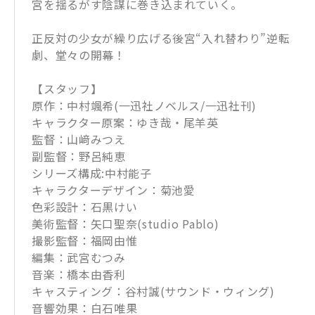
宮を揺るがす陰謀に巻き込まれていく。
正反対の少女が繰り広げる後宮“入れ替わり”逆転
劇、堂々の開幕！
【スタッフ】
原作：中村颯希(一迅社ノベルス/一迅社刊)
キャラクター原案：ゆき哉・尾羊英
監督：山﨑みつえ
副監督：野呂純恵
シリーズ構成:中村能子
キャラクターデザイン：菊池愛
色彩設計：石黒けい
美術監督：矢口聖奈(studio Pablo)
撮影監督：福岡由惟
編集：武宮むつみ
音楽：橋本由香利
キャスティング：谷村誠(サウンド・ウィング)
音響効果：白石唯果