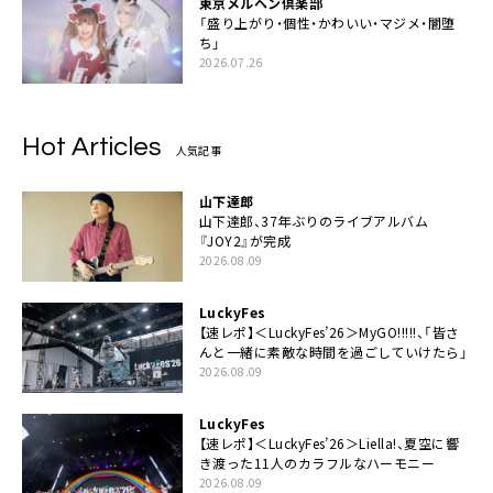
東京メルヘン倶楽部
「盛り上がり・個性・かわいい・マジメ・闇堕
ち」
2026.07.26
Hot Articles
人気記事
山下達郎
山下達郎、37年ぶりのライブアルバム
『JOY2』が完成
2026.08.09
LuckyFes
【速レポ】＜LuckyFes’26＞MyGO!!!!!、「皆さ
んと一緒に素敵な時間を過ごしていけたら」
2026.08.09
LuckyFes
【速レポ】＜LuckyFes’26＞Liella!、夏空に響
き渡った11人のカラフルなハーモニー
2026.08.09