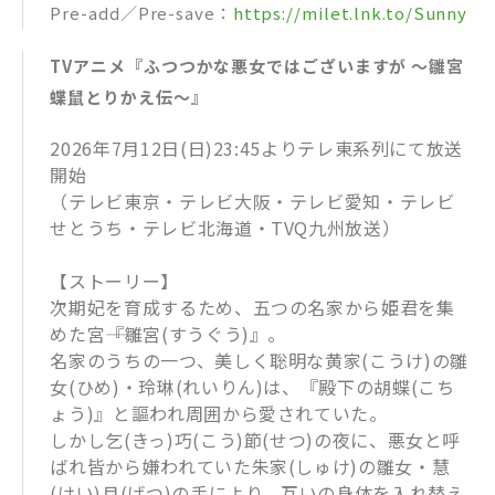
Pre-add／Pre-save：
https://milet.lnk.to/Sunny
TVアニメ『ふつつかな悪女ではございますが ～雛宮
蝶鼠とりかえ伝～』
2026年7月12日(日)23:45よりテレ東系列にて放送
開始
（テレビ東京・テレビ大阪・テレビ愛知・テレビ
せとうち・テレビ北海道・TVQ九州放送）
【ストーリー】
次期妃を育成するため、五つの名家から姫君を集
めた宮――『雛宮(すうぐう)』。
名家のうちの一つ、美しく聡明な黄家(こうけ)の雛
女(ひめ)・玲琳(れいりん)は、『殿下の胡蝶(こち
ょう)』と謳われ周囲から愛されていた。
しかし乞(きっ)巧(こう)節(せつ)の夜に、悪女と呼
ばれ皆から嫌われていた朱家(しゅけ)の雛女・慧
(けい)月(げつ)の手により、互いの身体を入れ替え