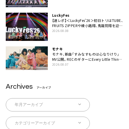
LuckyFes
【速レポ】＜LuckyFes’26＞初日トリはTUBE、
FRUITS ZIPPERや綾小路翔、鬼龍院翔を迎え
た豪華コラボも「知ってたらぜひ一緒に歌っ
2026.08.08
てちょうだい」
モナキ
モナキ、新曲「すみなすものは心なりけり」
MV公開。RECのギターにEvery Little Thing・
伊藤一朗参加も
2026.08.07
Archives
アーカイブ