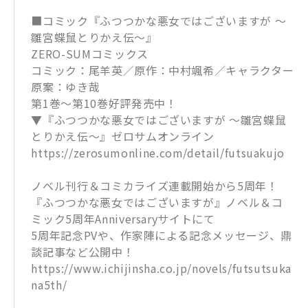
■コミック『ふつつかな悪女ではございますが ～
雛宮蝶鼠とりかえ伝～』
ZERO-SUMコミックス
コミック：尾羊英／原作：中村颯希／キャラクター
原案：ゆき哉
第1巻～第10巻好評発売中！
▼『ふつつかな悪女ではございますが ～雛宮蝶鼠
とりかえ伝～』ゼロサムオンライン
https://zerosumonline.com/detail/futsuakujo
ノベル刊行＆コミカライズ連載開始から5周年！
『ふつつかな悪女ではございますが』ノベル＆コ
ミック5周年Anniversaryサイトにて
5周年記念PVや、作家陣による記念メッセージ、鼎
談記事など公開中！
https://www.ichijinsha.co.jp/novels/futsutsuka
na5th/