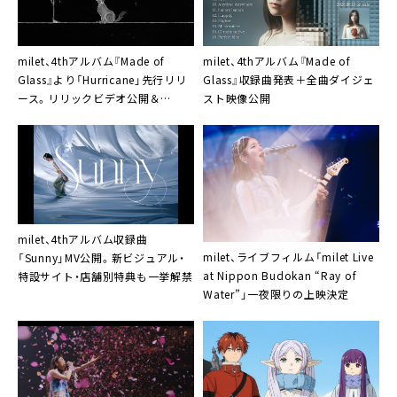
milet、4thアルバム『Made of
milet、4thアルバム『Made of
Glass』より「Hurricane」先行リリ
Glass』収録曲発表＋全曲ダイジェ
ース。リリックビデオ公開＆
スト映像公開
YouTube “Station”配信も
milet、4thアルバム収録曲
milet、ライブフィルム「milet Live
「Sunny」MV公開。新ビジュアル・
at Nippon Budokan “Ray of
特設サイト・店舗別特典も一挙解禁
Water”」一夜限りの上映決定