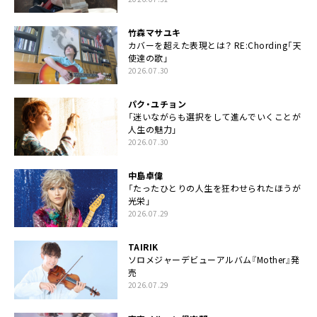
竹森マサユキ
カバーを超えた表現とは？ RE:Chording「天
使達の歌」
2026.07.30
パク・ユチョン
「迷いながらも選択をして進んでいくことが
人生の魅力」
2026.07.30
中島卓偉
「たったひとりの人生を狂わせられたほうが
光栄」
2026.07.29
TAIRIK
ソロメジャーデビューアルバム『Mother』発
売
2026.07.29