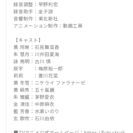
録音調整：早野利宏
録音助手：金子諒
音響制作：東北新社
アニメーション制作：動画工房
【キャスト】
黄 玲琳：石見舞菜香
朱 慧月：川井田夏海
詠 尭明：古川 慎
辰宇 ：梅原裕一郎
莉莉 ：菱川花菜
黄 冬雪：ニケライ ファラナーゼ
黄 絹秀：五十嵐麗
朱 雅媚：茅野愛衣
金 清佳：中原麻衣
藍 芳春：水瀬いのり
玄 歌吹：石川由依
■TVアニメ公式ホームページ：https://futsutsuk