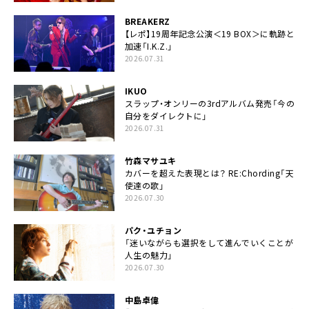
BREAKERZ
【レポ】19周年記念公演＜19 BOX＞に軌跡と
加速「I.K.Z.」
2026.07.31
IKUO
スラップ・オンリーの3rdアルバム発売「今の
自分をダイレクトに」
2026.07.31
竹森マサユキ
カバーを超えた表現とは？ RE:Chording「天
使達の歌」
2026.07.30
パク・ユチョン
「迷いながらも選択をして進んでいくことが
人生の魅力」
2026.07.30
中島卓偉