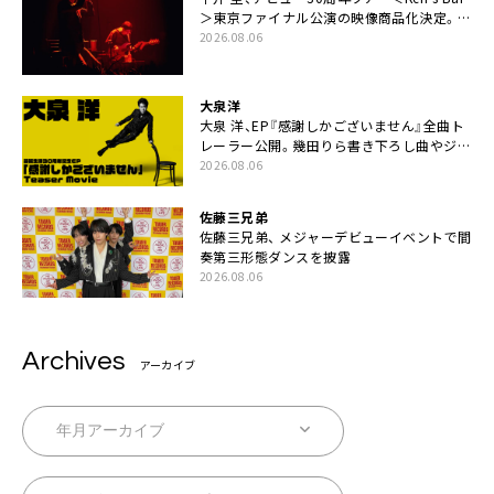
＞東京ファイナル公演の映像商品化決定。ブ
ックレットには平井堅のメッセージ掲載も
2026.08.06
大泉洋
大泉 洋、EP『感謝しかございません』全曲ト
レーラー公開。幾田りら書き下ろし曲やジャ
ズピアニスト・小曽根真による提供曲のレコ
2026.08.06
ーディング映像の一部解禁も
佐藤三兄弟
佐藤三兄弟、 メジャーデビューイベントで間
奏第三形態ダンスを披露
2026.08.06
Archives
アーカイブ