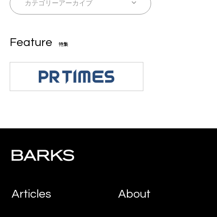
Feature
特集
Articles
About