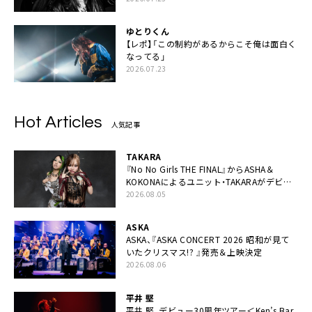
ゆとりくん
【レポ】「この制約があるからこそ俺は面白く
なってる」
2026.07.23
Hot Articles
人気記事
TAKARA
『No No Girls THE FINAL』からASHA＆
KOKONAによるユニット・TAKARAがデビュ
ー
2026.08.05
ASKA
ASKA、『ASKA CONCERT 2026 昭和が見て
いたクリスマス!? 』発売＆上映決定
2026.08.06
平井 堅
平井 堅、デビュー30周年ツアー＜Ken’s Bar