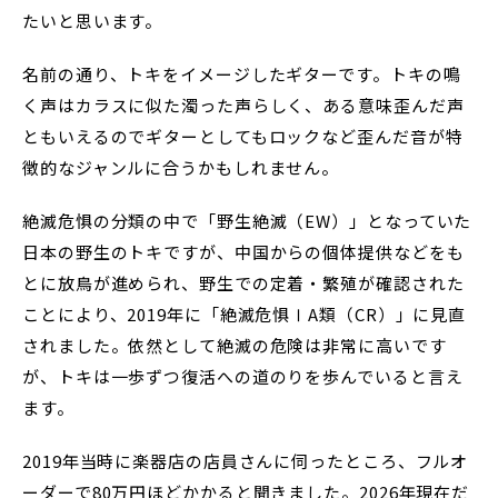
たいと思います。
名前の通り、トキをイメージしたギターです。トキの鳴
く声はカラスに似た濁った声らしく、ある意味歪んだ声
ともいえるのでギターとしてもロックなど歪んだ音が特
徴的なジャンルに合うかもしれません。
絶滅危惧の分類の中で「野生絶滅（EW）」となっていた
日本の野生のトキですが、中国からの個体提供などをも
とに放鳥が進められ、野生での定着・繁殖が確認された
ことにより、2019年に「絶滅危惧ⅠA類（CR）」に見直
されました。依然として絶滅の危険は非常に高いです
が、トキは一歩ずつ復活への道のりを歩んでいると言え
ます。
2019年当時に楽器店の店員さんに伺ったところ、フルオ
ーダーで80万円ほどかかると聞きました。2026年現在だ