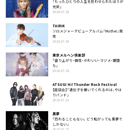
「たったひとりの人生を狂わせられたほうが
光栄」
2026.07.29
TAIRIK
ソロメジャーデビューアルバム『Mother』発
売
2026.07.29
東京メルヘン倶楽部
「盛り上がり・個性・かわいい・マジメ・闇堕
ち」
2026.07.26
ATSUGI Hi！Thunder Rock Festival
【座談会】「遺伝子を継いでくれるのは、やは
りバンド」
2026.07.25
黒夢
「恐れることもない。どう転がっても黒夢で
しかない」
2026.07.25