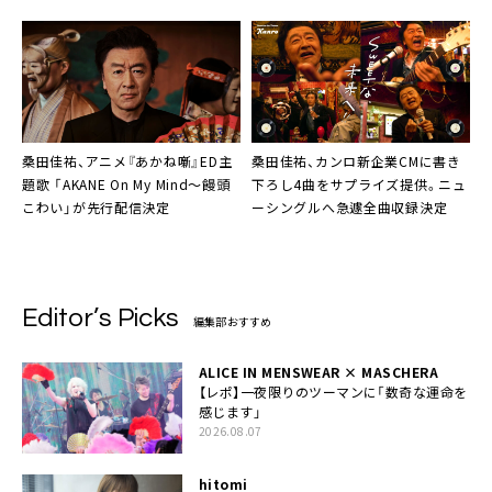
Mind〜饅頭こわい」TV初披露決定
桑田佳祐、アニメ『あかね噺』ED主
桑田佳祐、カンロ新企業CMに書き
題歌 「AKANE On My Mind〜饅頭
下ろし4曲をサプライズ提供。ニュ
こわい」が先行配信決定
ーシングルへ急遽全曲収録決定
Editor’s Picks
編集部おすすめ
ALICE IN MENSWEAR × MASCHERA
【レポ】一夜限りのツーマンに「数奇な運命を
感じます」
2026.08.07
hitomi