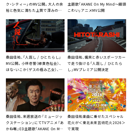
ク・シティー」のMV公開。大人の余
主題歌「AKANE On My Mind〜饅頭
裕と色気に満ちた上質で深みのあ
こわい」アニメMV公開
るショーのような映像作品に
桑田佳祐、「人誑し / ひとたらし」
桑田佳祐、颯爽と赤いスポーツカー
MV公開。小林壱誓（緑黄色社会）、
で走り抜ける「人誑し / ひとたら
ほな・いこか（ゲスの極み乙女）、俳
し」MVプレミア公開決定
優・モデルの佐藤菫らとの共演も
桑田佳祐、来週放送の『ミュージッ
桑田佳祐楽曲に乗せたスペシャル
クステーション』にてTVアニメ『あ
花火が＜東北未来芸術花火2026＞
かね噺』ED主題歌「AKANE On My
で実現