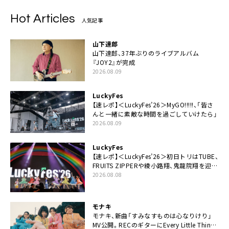
Hot Articles
人気記事
山下達郎
山下達郎、37年ぶりのライブアルバム
『JOY2』が完成
2026.08.09
LuckyFes
【速レポ】＜LuckyFes’26＞MyGO!!!!!、「皆さ
んと一緒に素敵な時間を過ごしていけたら」
2026.08.09
LuckyFes
【速レポ】＜LuckyFes’26＞初日トリはTUBE、
FRUITS ZIPPERや綾小路翔、鬼龍院翔を迎え
た豪華コラボも「知ってたらぜひ一緒に歌っ
2026.08.08
てちょうだい」
モナキ
モナキ、新曲「すみなすものは心なりけり」
MV公開。RECのギターにEvery Little Thing・