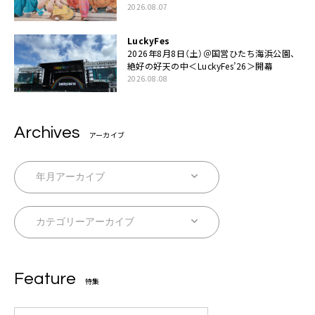
伊藤一朗参加も
2026.08.07
LuckyFes
2026年8月8日（土）＠国営ひたち海浜公園、
絶好の好天の中＜LuckyFes’26＞開幕
2026.08.08
Archives
アーカイブ
Feature
特集