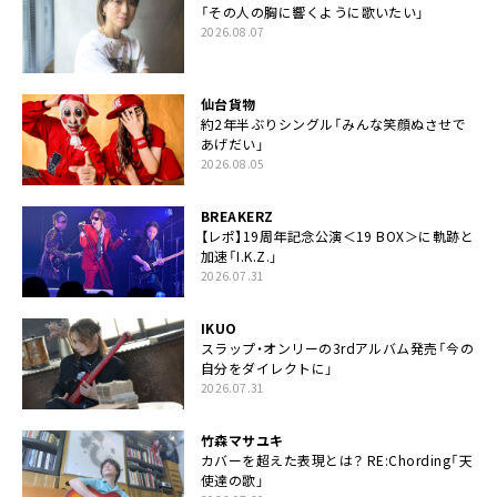
「その人の胸に響くように歌いたい」
2026.08.07
仙台貨物
約2年半ぶりシングル「みんな笑顔ぬさせで
あげだい」
2026.08.05
BREAKERZ
【レポ】19周年記念公演＜19 BOX＞に軌跡と
加速「I.K.Z.」
2026.07.31
IKUO
スラップ・オンリーの3rdアルバム発売「今の
自分をダイレクトに」
2026.07.31
竹森マサユキ
カバーを超えた表現とは？ RE:Chording「天
使達の歌」