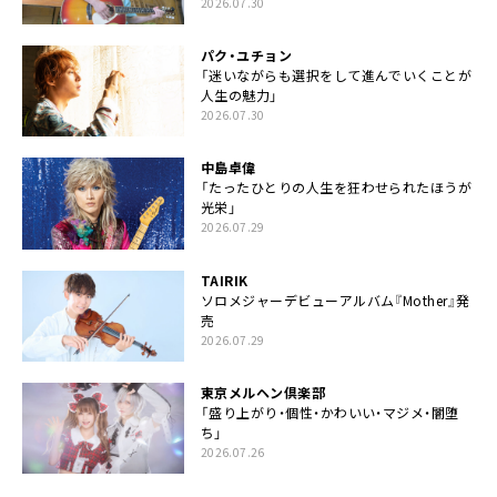
2026.07.30
パク・ユチョン
「迷いながらも選択をして進んでいくことが
人生の魅力」
2026.07.30
中島卓偉
「たったひとりの人生を狂わせられたほうが
光栄」
2026.07.29
TAIRIK
ソロメジャーデビューアルバム『Mother』発
売
2026.07.29
東京メルヘン倶楽部
「盛り上がり・個性・かわいい・マジメ・闇堕
ち」
2026.07.26