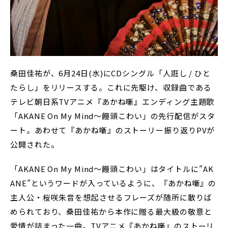
桑田佳祐が、6月24日(水)にCDシングル「人誑し / ひと
たらし」をリリースする。これに先駆け、収録曲である
テレビ朝日系TVアニメ『あかね噺』エンディング主題歌
「AKANE On My Mind〜饅頭こわい」の先行配信がスタ
ート。あわせて『あかね噺』のストーリー振り返りPVが
公開された。
「AKANE On My Mind〜饅頭こわい」はタイトルに”AK
ANE”というワードが入っているように、『あかね噺』の
主人公・桜咲朱音を想起させるフレーズが随所に散りば
められており、桑田佳祐から本作に贈る最大級の敬意と
愛情が詰まった一曲。TVアニメ『あかね噺』のストーリ