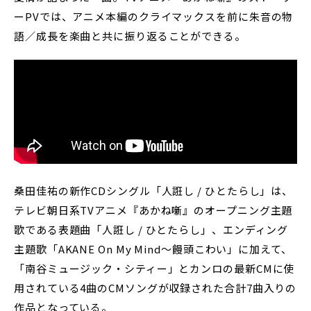
ーPVでは、アニメ本編のクライマックスを前に朱音の物
語／成長を楽曲と共に振り返ることができる。
桑田佳祐の新作CDシングル「人誑し / ひとたらし」は、
テレビ朝日系TVアニメ『あかね噺』のオープニング主題
歌である表題曲「人誑し / ひとたらし」、エンディング
主題歌「AKANE On My Mind〜饅頭こわい」に加えて、
「南谷ミュージック・シティー」とカンロの最新CMに使
用されている4曲のCMソングが収録された合計7曲入りの
作品となっている。