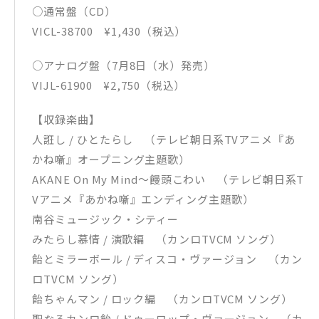
○通常盤（CD）
VICL-38700 ¥1,430（税込）
○アナログ盤（7月8日（水）発売）
VIJL-61900 ¥2,750（税込）
【収録楽曲】
人誑し / ひとたらし （テレビ朝日系TVアニメ『あ
かね噺』オープニング主題歌）
AKANE On My Mind～饅頭こわい （テレビ朝日系T
Vアニメ『あかね噺』エンディング主題歌）
南谷ミュージック・シティー
みたらし慕情 / 演歌編 （カンロTVCM ソング）
飴とミラーボール / ディスコ・ヴァージョン （カン
ロTVCM ソング）
飴ちゃんマン / ロック編 （カンロTVCM ソング）
聖なるカンロ飴 / ドゥーワップ・ヴァージョン （カ