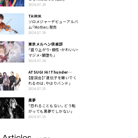
2026.07.29
TAIRIK
ソロメジャーデビューアルバ
ム『Mother』発売
2026.07.29
東京メルヘン倶楽部
「盛り上がり・個性・かわいい・
マジメ・闇堕ち」
2026.07.26
ATSUGI Hi！Thunder
Rock Festival
【座談会】「遺伝子を継いでく
れるのは、やはりバンド」
2026.07.25
黒夢
「恐れることもない。どう転
がっても黒夢でしかない」
2026.07.25
 Articles