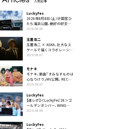
人気記事
LuckyFes
2026年8月8日（土）＠国営ひ
たち海浜公園、絶好の好天の
中＜LuckyFes’26＞開幕
2026.08.08
玉置浩二
玉置浩二 × ASKA、壮大なス
ケールで描くコラボレーショ
ン曲「音銀河」リリース決定。
2026.08.07
カップリングには新曲「命の
宿り」収録も
モナキ
モナキ、新曲「すみなすものは
心なりけり」MV公開。RECの
ギターにEvery Little Thing・
2026.08.07
伊藤一朗参加も
LuckyFes
【速レポ】＜LuckyFes’26＞ゴ
ールデンボンバー、WING
STAGEトップバッターでかき
2026.08.08
氷爆食いや瓦割り「みなさん
完璧です！」
LuckyFes