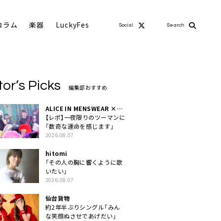
コラム
楽器
LuckyFes
Social
Search
tor’s Picks
編集部おすすめ
ALICE IN MENSWEAR ×
MASCHERA
【レポ】一夜限りのツーマンに
「数奇な運命を感じます」
2026.08.07
hitomi
「その人の胸に響くように歌
いたい」
2026.08.07
仙台貨物
約2年半ぶりシングル「みん
な笑顔ぬさせであげだい」