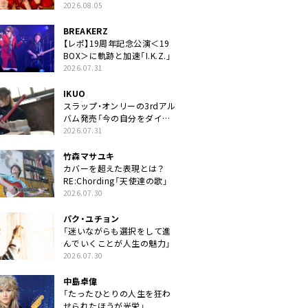
2026.08.05
BREAKERZ
【レポ】19周年記念公演＜19
BOX＞に軌跡と加速「I.K.Z.」
2026.07.31
IKUO
スラップ・オンリーの3rdアル
バム発売「今の自分をダイレ
クトに」
2026.07.31
竹森マサユキ
カバーを超えた表現とは？
RE:Chording「天使達の歌」
2026.07.30
パク・ユチョン
「迷いながらも選択をして進
んでいくことが人生の魅力」
2026.07.30
中島卓偉
「たったひとりの人生を狂わ
せられたほうが光栄」