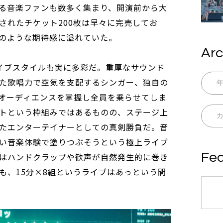
る音楽ファンも数多く集まり、開演前から大
されたチケット200枚は早々に完売してお
のような期待感に溢れていた。
Arc
イブスタイルも実に多彩だ。重厚なサウンド
た歌唱力で空気を支配するシンガー、独自の
オーディエンスを掌握し全員を乗らせてしま
トという枠組みではあるものの、ステージ上
たエンターテイナーとしての真剣勝負だ。音
い音楽体験で塗りつぶそうという極上ライブ
Fea
はハンドクラップや歓声が自然発生的に巻き
も、15分×8組というライブはあっという間