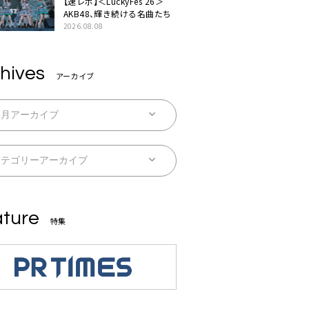
【速レポ】＜LuckyFes’26＞
AKB48、輝き続ける名曲たち
2026.08.08
hives
アーカイブ
ture
特集