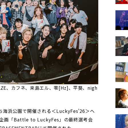
iN FAZE、カフネ、来島エル、零[Hz]、平葵、nigh
ち海浜公園で開催される＜LuckyFes’26＞へ
Battle to LuckyFes」の最終選考会
BASEMENTBARにて開催された。