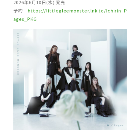
2026年6月10日(水) 発売
予約
https://littlegleemonster.lnk.to/Ichirin_P
ages_PKG