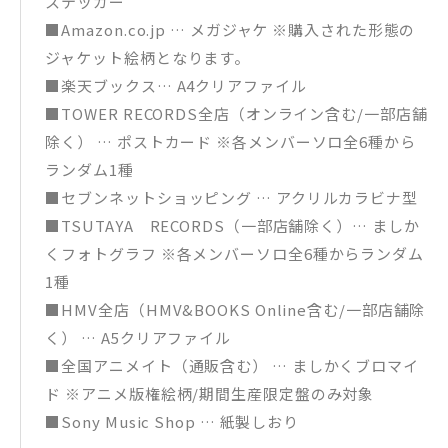
ステッカー
■Amazon.co.jp … メガジャケ ※購入された形態の
ジャケット絵柄となります。
■楽天ブックス… A4クリアファイル
■TOWER RECORDS全店（オンライン含む/一部店舗
除く） … ポストカード ※各メンバーソロ全6種から
ランダム1種
■セブンネットショッピング … アクリルカラビナ型
■TSUTAYA RECORDS（一部店舗除く）… ましか
くフォトグラフ ※各メンバーソロ全6種からランダム
1種
■HMV全店（HMV&BOOKS Online含む/一部店舗除
く） … A5クリアファイル
■全国アニメイト（通販含む） … ましかくブロマイ
ド ※アニメ版権絵柄/期間生産限定盤のみ対象
■Sony Music Shop … 紙製しおり