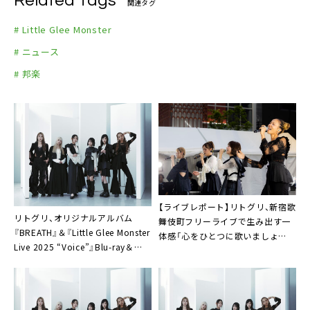
Related Tags
関連タグ
# Little Glee Monster
# ニュース
# 邦楽
【ライブレポート】リトグリ、新宿歌
リトグリ、オリジナルアルバム
舞伎町フリーライブで生み出す一
『BREATH』＆『Little Glee Monster
体感「心をひとつに歌いましょ
Live 2025 “Voice”』Blu-ray＆
う！」
DVDの同時リリース決定