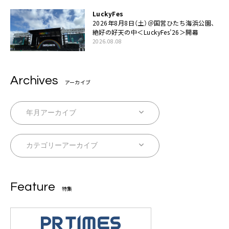
LuckyFes
2026年8月8日（土）＠国営ひたち海浜公園、
絶好の好天の中＜LuckyFes’26＞開幕
2026.08.08
Archives
アーカイブ
Feature
特集