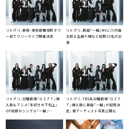
リトグリ、新宿・東急歌舞伎町タワ
リトグリ、新曲「一輪」MVに八村倫
ー前でフリーライブ開催決定
太郎＆生越千晴など総勢33名が出
演
リトグリ、日曜劇場『ＧＩＦＴ』挿
リトグリ、TBS系日曜劇場『ＧＩＦ
入歌＆アニメ『本好きの下剋上』
Ｔ』挿入歌に新曲「一輪」が起用決
OP収録のシングル「一輪 /
定。新アーティスト写真公開も
Pages」/「Pages / 一輪」リリース
決定