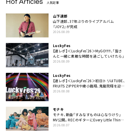
Hot Articles
人気記事
山下達郎
山下達郎、37年ぶりのライブアルバム
『JOY2』が完成
2026.08.09
LuckyFes
【速レポ】＜LuckyFes’26＞MyGO!!!!!、「皆さ
んと一緒に素敵な時間を過ごしていけたら」
2026.08.09
LuckyFes
【速レポ】＜LuckyFes’26＞初日トリはTUBE、
FRUITS ZIPPERや綾小路翔、鬼龍院翔を迎え
た豪華コラボも「知ってたらぜひ一緒に歌っ
2026.08.08
てちょうだい」
モナキ
モナキ、新曲「すみなすものは心なりけり」
MV公開。RECのギターにEvery Little Thing・
伊藤一朗参加も
2026.08.07