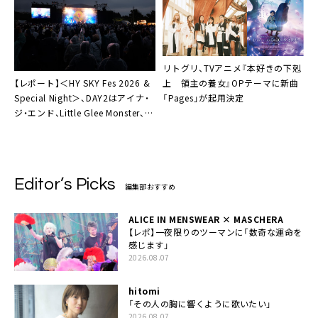
リトグリ、TVアニメ『本好きの下剋
【レポート】＜HY SKY Fes 2026 &
上 領主の養女』OPテーマに新曲
Special Night＞、DAY2はアイナ・
「Pages」が起用決定
ジ・エンド、Little Glee Monster、
DA PUMPら出演でエンタメの百花
繚乱に
Editor’s Picks
編集部おすすめ
ALICE IN MENSWEAR × MASCHERA
【レポ】一夜限りのツーマンに「数奇な運命を
感じます」
2026.08.07
hitomi
「その人の胸に響くように歌いたい」
2026.08.07