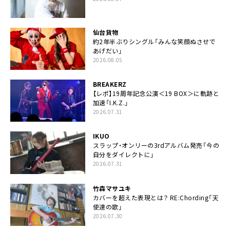
仙台貨物
約2年半ぶりシングル「みんな笑顔ぬさせで
あげだい」
2026.08.05
BREAKERZ
【レポ】19周年記念公演＜19 BOX＞に軌跡と
加速「I.K.Z.」
2026.07.31
IKUO
スラップ・オンリーの3rdアルバム発売「今の
自分をダイレクトに」
2026.07.31
竹森マサユキ
カバーを超えた表現とは？ RE:Chording「天
使達の歌」
2026.07.30