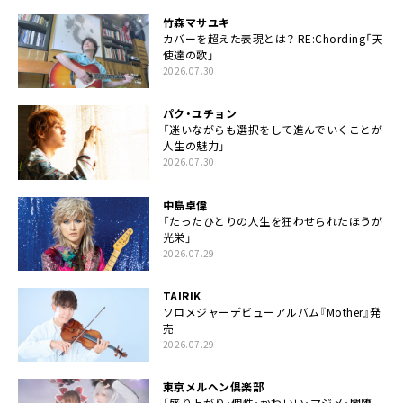
竹森マサユキ
カバーを超えた表現とは？ RE:Chording「天
使達の歌」
2026.07.30
パク・ユチョン
「迷いながらも選択をして進んでいくことが
人生の魅力」
2026.07.30
中島卓偉
「たったひとりの人生を狂わせられたほうが
光栄」
2026.07.29
TAIRIK
ソロメジャーデビューアルバム『Mother』発
売
2026.07.29
東京メルヘン倶楽部
「盛り上がり・個性・かわいい・マジメ・闇堕