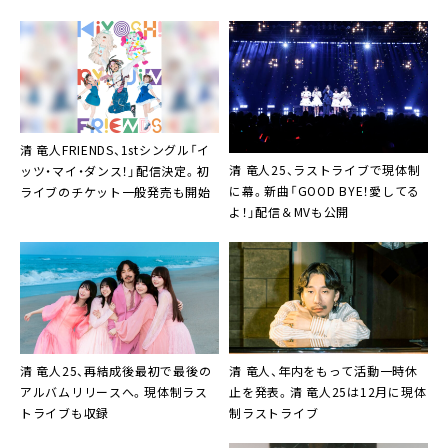
清 竜人FRIENDS、1stシングル「イ
清 竜人25、ラストライブで現体制
ッツ・マイ・ダンス！」配信決定。初
に幕。新曲「GOOD BYE！愛してる
ライブのチケット一般発売も開始
よ！」配信＆MVも公開
清 竜人25、再結成後最初で最後の
清 竜人、年内をもって活動一時休
アルバムリリースへ。現体制ラス
止を発表。清 竜人25は12月に現体
トライブも収録
制ラストライブ