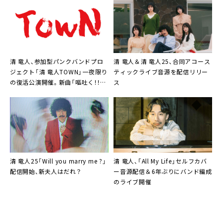
清 竜人、参加型パンクバンドプロ
清 竜人＆清 竜人25、合同アコース
ジェクト「清 竜人TOWN」一夜限り
ティックライブ音源を配信リリー
の復活公演開催。新曲「嘔吐く！！！」
ス
配信決定も
清 竜人25「Will you marry me ?」
清 竜人、「All My Life」セルフカバ
配信開始、新夫人はだれ？
ー音源配信＆6年ぶりにバンド編成
のライブ開催