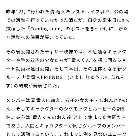
昨年12月に行われた清 竜人25ラストライブ以降、公の場
での活動を行っていなかった清だが、自身の誕生日にXへ
投稿した「Coming soon」のポストをきっかけに、新た
な活動への注目が集まっていた。
その後公開されたティザー映像では、不思議なキャラク
ターや謎の双子の少女たちが“竜人くん”を探し回るショ
ート動画が連日公開。そして本日、その正体となる新グ
ループ「清 竜人FRIENDS」(きよし りゅうじん ふれん
ず) の結成が発表された。
メンバーは清 竜人に加え、双子の女の子・しおんとかの
ん、そしてキャラクターのシケモックとルービーの計5
名。彼らは“竜人くんのお友達”として集まった仲間たち
であり、人間とキャラクターが同じグループのメンバー
として活動するという、これまでに例を見ないユニーク