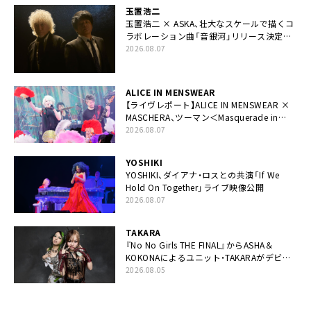
玉置浩二
玉置浩二 × ASKA、壮大なスケールで描くコ
ラボレーション曲「音銀河」リリース決定。
カップリングには新曲「命の宿り」収録も
2026.08.07
ALICE IN MENSWEAR
【ライヴレポート】ALICE IN MENSWEAR ×
MASCHERA、ツーマン＜Masquerade in
Wonderland＞に一夜限り豪華共演と14年
2026.08.07
ぶり帰還「数奇な運命を感じます」
YOSHIKI
YOSHIKI、ダイアナ・ロスとの共演「If We
Hold On Together」ライブ映像公開
2026.08.07
TAKARA
『No No Girls THE FINAL』からASHA＆
KOKONAによるユニット・TAKARAがデビュ
ー
2026.08.05