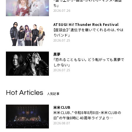
ち」
2026.07.26
ATSUGI Hi！Thunder Rock Festival
【座談会】「遺伝子を継いでくれるのは、やは
りバンド」
2026.07.25
黒夢
「恐れることもない。どう転がっても黒夢で
しかない」
2026.07.25
Hot Articles
人気記事
米米CLUB
米米CLUB、“令和8年8月8日・米米CLUBの
日”の午後8時に40周年ライブより
「FANtachy medley」を88年限定公開
2026.08.07