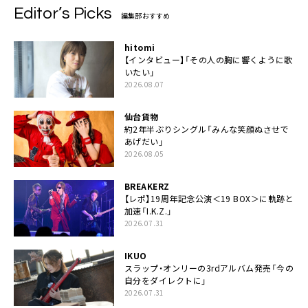
Editor’s Picks
編集部おすすめ
hitomi
【インタビュー】「その人の胸に響くように歌
いたい」
2026.08.07
仙台貨物
約2年半ぶりシングル「みんな笑顔ぬさせで
あげだい」
2026.08.05
BREAKERZ
【レポ】19周年記念公演＜19 BOX＞に軌跡と
加速「I.K.Z.」
2026.07.31
IKUO
スラップ・オンリーの3rdアルバム発売「今の
自分をダイレクトに」
2026.07.31