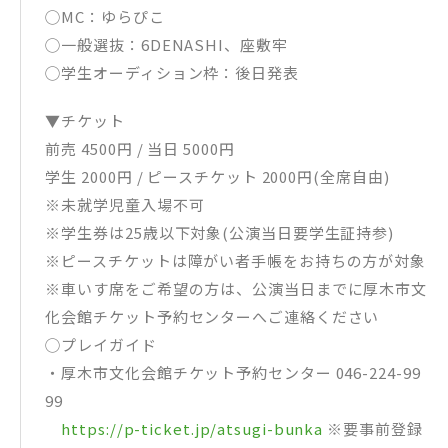
◯MC：ゆらぴこ
◯一般選抜：6DENASHI、座敷牢
◯学生オーディション枠：後日発表
▼チケット
前売 4500円 / 当日 5000円
学生 2000円 / ピースチケット 2000円(全席自由)
※未就学児童入場不可
※学生券は25歳以下対象(公演当日要学生証持参)
※ピースチケットは障がい者手帳をお持ちの方が対象
※車いす席をご希望の方は、公演当日までに厚木市文
化会館チケット予約センターへご連絡ください
◯プレイガイド
・厚木市文化会館チケット予約センター 046-224-99
99
https://p-ticket.jp/atsugi-bunka
※要事前登録