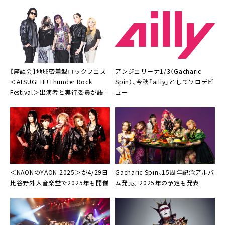
【座談会】地域密着型ロックフェス
アンジェリーナ1/3（Gacharic
＜ATSUGI Hi！Thunder Rock
Spin）、今秋「ailly」としてソロデビ
Festival＞出演者と実行委員が語る
ュー
「音楽の遺伝子を継いでくれるの
は、やはりバンド」
＜
NAONのYAON 2025
＞が4/29日
Gacharic Spin、15周年記念アルバ
比谷野外大音楽堂で2025年も開催
ム発売。2025年の予定も発表