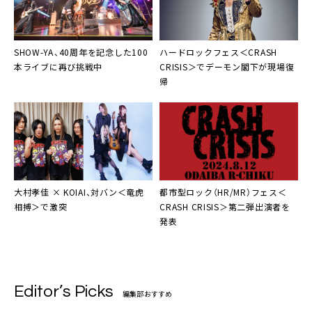
SHOW-YA
、40周年を記念した100
ハードロックフェス＜
CRASH
本ライブに再び挑戦中
CRISIS
＞でデーモン閣下が現場復
帰
大村孝佳 × KOIAI、対バン＜竜虎
都市型ロック（HR/MR）フェス＜
相搏＞で激突
CRASH CRISIS
＞第二弾出演者を
発表
Editor’s Picks
編集部おすすめ