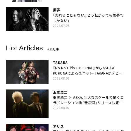
黒夢
「恐れることもない。どう転がっても黒夢で
しかない」
2026.07.25
Hot Articles
人気記事
TAKARA
『No No Girls THE FINAL』からASHA＆
KOKONAによるユニット・TAKARAがデビュ
ー
2026.08.05
玉置浩二
玉置浩二 × ASKA、壮大なスケールで描くコ
ラボレーション曲「音銀河」リリース決定。
カップリングには新曲「命の宿り」収録も
2026.08.07
アリス