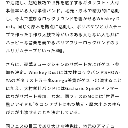
で活躍し、超絶技巧で世界を魅了するギタリスト・大村
孝佳率いる大村孝佳バンド。地元・厚木で精力的に活動
し、骨太で重厚なロックサウンドを響かせるWhiskey D
ust。同じく厚木を拠点に活動し、ポリバケツとガムテー
プで作った手作り太鼓で障がいのある人もない人も共に
ハッピーな音楽を奏でるバリアフリーロックバンドのサ
ルサガムテープといった4組。
さらに、豪華ミュージシャンのサポートおよびゲスト参
加も決定。Whiskey Dustには女性ロックバンドSHOW-
YAのギタリスト五十嵐sun-go美貴がゲスト出演すること
に加え、大村孝佳バンドにはGacharic Spinのドラマー
はながサポート参加。なお、同フェスのMCには“世界一
熱いアイドル”をコンセプトにもつ地元・厚木出身のゆら
ぴこが出演することも決定している。
同フェスの目玉であり大きな特色は、地元のアマチュ