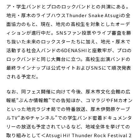
ア・学生バンドとプロのロックバンドとの共演にある。
地元・厚木のライブハウスThunder Snake Atsugiの全
面協力のもと、現在、地元の高校生を対象としたオーデ
ィションが進行中だ。SNSファン投票やライブ審査を勝
ち抜いた未来のロックスターたちに加え、地元・厚木で
活動する社会人バンドの6DENASHIと座敷牢が、プロの
ロックバンドと同じ大舞台に立つ。高校生出演バンドの
最終ラインナップは公式サイトおよびSNSにて順次発表
される予定だ。
なお、同フェス開催に向けて今後、厚木市文化会館の広
報紙“ぶんか情報館”での告知ほか、コマラジやFMカオン
といった地元ラジオ局での特番放送、厚木伊勢原ケーブ
ルTV“あゆチャンネル”での学生バンド密着ドキュメンタ
リーの放送も予定されているなど、地域全体を挙げての
取り組みとして＜Atsugi Hi! Thunder Rock Festival 2