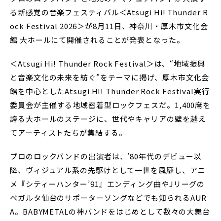
る新感覚の音楽フェスティバル＜Atsugi Hi! Thunder R
ock Festival 2026＞が8月11日、神奈川・厚木市文化会
館 大ホールにて開催されることが発表となった。
＜Atsugi Hi! Thunder Rock Festival＞は、“地域振興
と音楽文化の未来を紡ぐ”をテーマに掲げ、厚木市文化会
館を中心としたAtsugi HI! Thunder Rock Festival実行
委員会が主催する地域密着型ロックフェスだ。1,400席を
誇る大ホールのステージに、世代やキャリアの壁を越え
てアーティストたちが集結する。
プロのロックバンドの出演者は、’80年代のデビュー以
降、ヴィジュアル系の先駆けとして一世を風靡し、アニ
メ『シティーハンター’91』エンディング曲やJリーグの
ベガルタ仙台のサポーターソングなどでも知られるAUR
A。BABYMETALの神バンドをはじめとして数々の大舞台