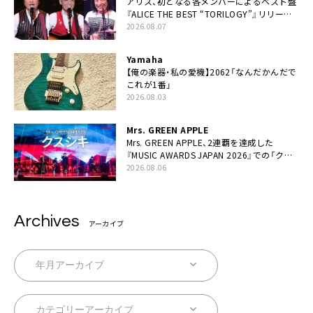
アリス、初となる各メンバーによるベスト盤
『ALICE THE BEST “TORILOGY”』リリース
決定
2026.08.07
Yamaha
【俺の楽器・私の愛機】2062「なんだかんだで
これが1番」
2026.08.03
Mrs. GREEN APPLE
Mrs. GREEN APPLE、2連覇を達成した
『MUSIC AWARDS JAPAN 2026』での「クス
シキ」ライブパフォーマンスをYouTube公開
2026.08.06
Archives
アーカイブ