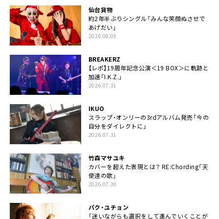
仙台貨物
約2年半ぶりシングル「みんな笑顔ぬさせで
あげだい」
2026.08.05
BREAKERZ
【レポ】19周年記念公演＜19 BOX＞に軌跡と
加速「I.K.Z.」
2026.07.31
IKUO
スラップ・オンリーの3rdアルバム発売「今の
自分をダイレクトに」
2026.07.31
竹森マサユキ
カバーを超えた表現とは？ RE:Chording「天
使達の歌」
2026.07.30
パク・ユチョン
「迷いながらも選択をして進んでいくことが