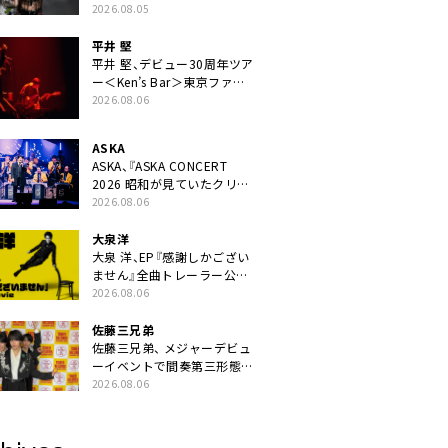
ニット・TAKARAがデビュー
2026.08.05
平井 堅
平井 堅、デビュー30周年ツア
ー＜Ken’s Bar＞東京ファイ
ナル公演の映像商品化決定。
2026.08.06
ブックレットには平井堅のメ
ッセージ掲載も
ASKA
ASKA、『ASKA CONCERT
2026 昭和が見ていたクリス
マス!? 』発売＆上映決定
2026.08.06
大泉洋
大泉 洋、EP『感謝しかござい
ません』全曲トレーラー公
開。幾田りら書き下ろし曲や
2026.08.06
ジャズピアニスト・小曽根真
による提供曲のレコーディン
佐藤三兄弟
グ映像の一部解禁も
佐藤三兄弟、 メジャーデビュ
ーイベントで間奏第三形態ダ
ンスを披露
2026.08.06