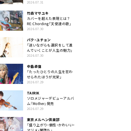
クトに」
2026.07.31
竹森マサユキ
カバーを超えた表現とは？
RE:Chording「天使達の歌」
2026.07.30
パク・ユチョン
「迷いながらも選択をして進
んでいくことが人生の魅力」
2026.07.30
中島卓偉
「たったひとりの人生を狂わ
せられたほうが光栄」
2026.07.29
TAIRIK
ソロメジャーデビューアルバ
ム『Mother』発売
2026.07.29
東京メルヘン倶楽部
「盛り上がり・個性・かわいい・
マジメ・闇堕ち」