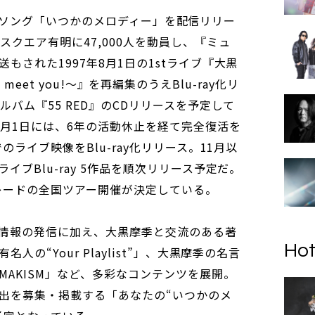
saryソング「いつかのメロディー」を配信リリー
スクエア有明に47,000人を動員し、『ミュ
もされた1997年8月1日の1stライブ『大黒
 to meet you!～』を再編集のうえBlu-ray化リ
ルバム『55 RED』のCDリリースを予定して
0月1日には、6年の活動休止を経て完全復活を
のライブ映像をBlu-ray化リリース。11月以
ブBlu-ray 5作品を順次リリース予定だ。
パレードの全国ツアー開催が決定している。
情報の発信に加え、大黒摩季と交流のある著
Hot
の“Your Playlist”」、大黒摩季の名言
AKISM」など、多彩なコンテンツを展開。
出を募集・掲載する「あなたの“いつかのメ