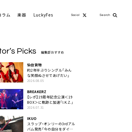
コラム
楽器
LuckyFes
Social
Search
tor’s Picks
編集部おすすめ
仙台貨物
約2年半ぶりシングル「みん
な笑顔ぬさせであげだい」
2026.08.05
BREAKERZ
【レポ】19周年記念公演＜19
BOX＞に軌跡と加速「I.K.Z.」
2026.07.31
IKUO
スラップ・オンリーの3rdアル
バム発売「今の自分をダイレ