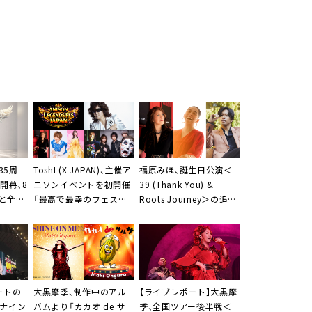
35周
ToshI (X JAPAN)、主催ア
福原みほ、誕生日公演＜
R開幕、8
ニソンイベントを初開催
39 (Thank You) &
と全国
「最高で最幸のフェスを
Roots Journey＞の追加
ビジュ
一緒に創り上げてくださ
ゲスト発表に大黒摩季
した」
い！」
ートの
大黒摩季、制作中のアル
【ライブレポート】大黒摩
ィナイン
バムより「カカオ de サ
季、全国ツアー後半戦＜