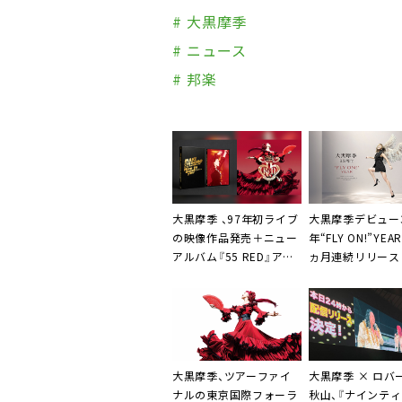
# 大黒摩季
# ニュース
# 邦楽
大黒摩季 、97年初ライブ
大黒摩季デビュー
の映像作品発売＋ニュー
年“FLY ON!”YEA
アルバム『55 RED』アー
ヵ月連続リリース
トワーク公開
ツアー決定「キー
アルに翼をつけま
大黒摩季、ツアーファイ
大黒摩季 × ロバ
ナルの東京国際フォーラ
秋山、『ナインテ