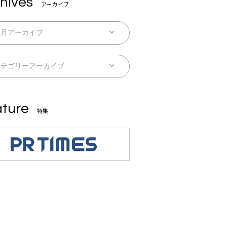
hives
アーカイブ
ture
特集