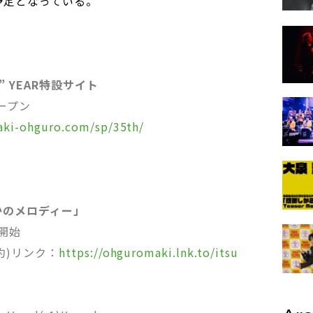
予定となっている。
!” YEAR特設サイト
オープン
aki-ohguro.com/sp/35th/
かのメロディー」
信開始
前予約)リンク：
https://ohguromaki.lnk.to/itsu