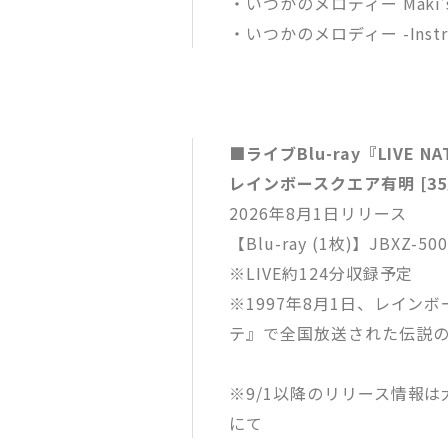
・いつかのメロディー Maki’s V
・いつかのメロディー -Instru
■ライブBlu-ray『LIVE NATU
レインボースクエア有明 [3
2026年8月1日リリース
【Blu-ray (1枚)】JBXZ-5
※LIVE約124分収録予定
※1997年8月1日、レインボ
テ』で全国放送された伝説の1s
※9/1以降のリリース情報は大黒
にて