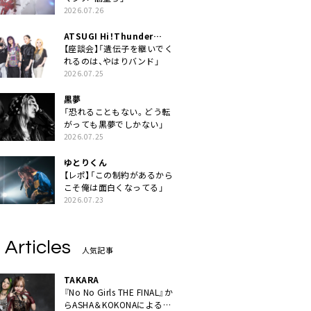
2026.07.26
ATSUGI Hi！Thunder
Rock Festival
【座談会】「遺伝子を継いでく
れるのは、やはりバンド」
2026.07.25
黒夢
「恐れることもない。どう転
がっても黒夢でしかない」
2026.07.25
ゆとりくん
【レポ】「この制約があるから
こそ俺は面白くなってる」
2026.07.23
 Articles
人気記事
TAKARA
『No No Girls THE FINAL』か
らASHA＆KOKONAによるユ