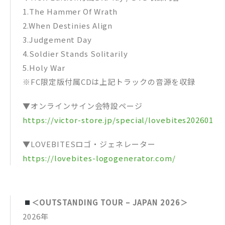
1.The Hammer Of Wrath
2.When Destinies Align
3.Judgement Day
4.Soldier Stands Solitarily
5.Holy War
※FC限定版付属CDは上記トラックの音源を収録
▼オンラインサイン会特設ページ
https://victor-store.jp/special/lovebites202601
▼LOVEBITESロゴ・ジェネレーター
https://lovebites-logogenerator.com/
＜OUTSTANDING TOUR – JAPAN 2026＞
2026年