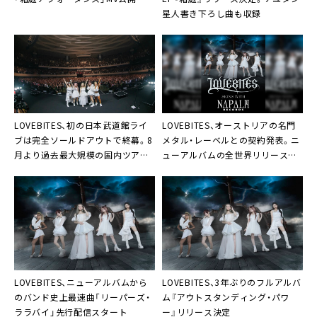
星人書き下ろし曲も収録
LOVEBITES、初の日本武道館ライ
LOVEBITES、オーストリアの名門
ブは完全ソールドアウトで終幕。8
メタル・レーベルとの契約発表。ニ
月より過去最大規模の国内ツアー
ューアルバムの全世界リリース決
へ
定も
LOVEBITES、ニューアルバムから
LOVEBITES、3年ぶりのフルアルバ
のバンド史上最速曲「リーパーズ・
ム『アウトスタンディング・パワ
ララバイ」先行配信スタート
ー』リリース決定