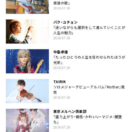
使達の歌」
2026.07.30
パク・ユチョン
「迷いながらも選択をして進んでいくことが
人生の魅力」
2026.07.30
中島卓偉
「たったひとりの人生を狂わせられたほうが
光栄」
2026.07.29
TAIRIK
ソロメジャーデビューアルバム『Mother』発
売
2026.07.29
東京メルヘン倶楽部
「盛り上がり・個性・かわいい・マジメ・闇堕
ち」
2026.07.26