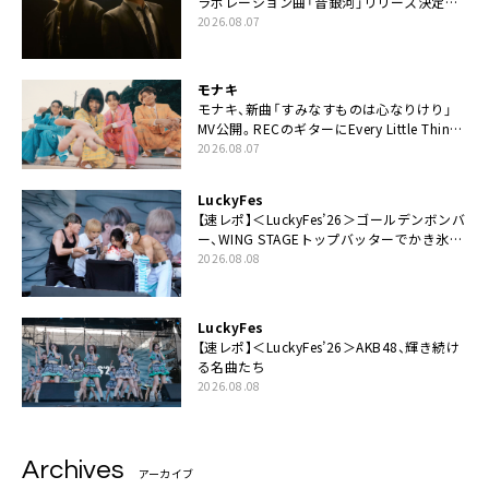
ラボレーション曲「音銀河」リリース決定。
カップリングには新曲「命の宿り」収録も
2026.08.07
モナキ
モナキ、新曲「すみなすものは心なりけり」
MV公開。RECのギターにEvery Little Thing・
伊藤一朗参加も
2026.08.07
LuckyFes
【速レポ】＜LuckyFes’26＞ゴールデンボンバ
ー、WING STAGEトップバッターでかき氷爆
食いや瓦割り「みなさん完璧です！」
2026.08.08
LuckyFes
【速レポ】＜LuckyFes’26＞AKB48、輝き続け
る名曲たち
2026.08.08
Archives
アーカイブ