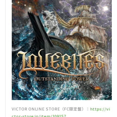
VICTOR ONLINE STORE（FC限定盤）：
https://vi
ctor-store.jp/item/109157