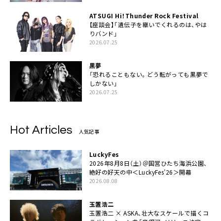
ATSUGI Hi！Thunder Rock Festival
【座談会】「遺伝子を継いでくれるのは、やは
りバンド」
2026.07.25
黒夢
「恐れることもない。どう転がっても黒夢で
しかない」
2026.07.25
Hot Articles
人気記事
LuckyFes
2026年8月8日（土）＠国営ひたち海浜公園、
絶好の好天の中＜LuckyFes’26＞開幕
2026.08.08
玉置浩二
玉置浩二 × ASKA、壮大なスケールで描くコ