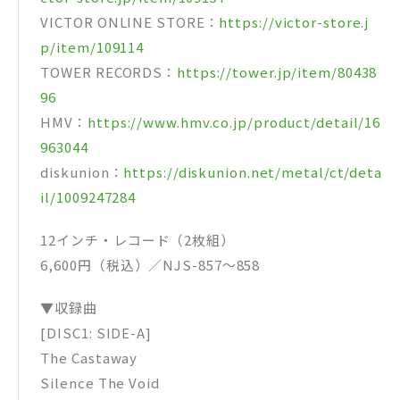
VICTOR ONLINE STORE：
https://victor-store.j
p/item/109114
TOWER RECORDS：
https://tower.jp/item/80438
96
HMV：
https://www.hmv.co.jp/product/detail/16
963044
diskunion：
https://diskunion.net/metal/ct/deta
il/1009247284
12インチ・レコード（2枚組）
6,600円（税込）／NJS-857～858
▼収録曲
[DISC1: SIDE-A]
The Castaway
Silence The Void