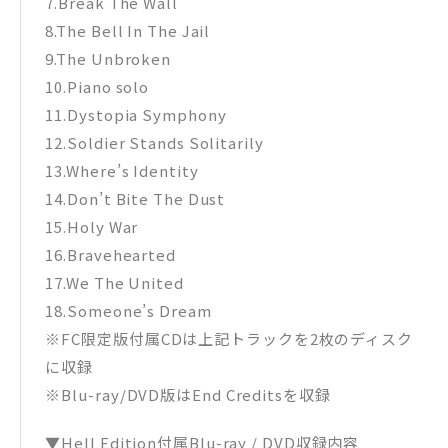
7.Break The Wall
8.The Bell In The Jail
9.The Unbroken
10.Piano solo
11.Dystopia Symphony
12.Soldier Stands Solitarily
13.Where’s Identity
14.Don’t Bite The Dust
15.Holy War
16.Bravehearted
17.We The United
18.Someone’s Dream
※FC限定版付属CDは上記トラックを2枚のディスク
に収録
※Blu-ray/DVD版はEnd Creditsを収録
▼Hell Edition付属Blu-ray / DVD収録内容