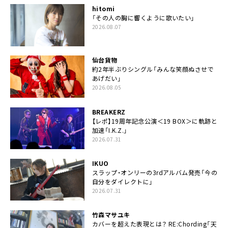
hitomi
「その人の胸に響くように歌いたい」
2026.08.07
仙台貨物
約2年半ぶりシングル「みんな笑顔ぬさせで
あげだい」
2026.08.05
BREAKERZ
【レポ】19周年記念公演＜19 BOX＞に軌跡と
加速「I.K.Z.」
2026.07.31
IKUO
スラップ・オンリーの3rdアルバム発売「今の
自分をダイレクトに」
2026.07.31
竹森マサユキ
カバーを超えた表現とは？ RE:Chording「天