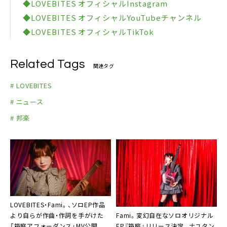
◆LOVEBITES オフィシャルInstagram
◆LOVEBITES オフィシャルYouTubeチャンネル
◆LOVEBITES オフィシャルTikTok
Related Tags
関連タグ
# LOVEBITES
# ニュース
# 邦楽
LOVEBITES・Fami。、ソロEP作品
Fami。変幻自在なソロオリジナル
より自らが作曲・作詞を手がけた
EP『箱庭』リリース決定。ナユタン
「箱庭アフォーダンス」MV公開