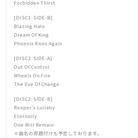
Forbidden Thirst
[DISC1: SIDE-B]
Blazing Halo
Dream Of King
Phoenix Rises Again
[DISC2: SIDE-A]
Out Of Control
Wheels On Fire
The Eve Of Change
[DISC2: SIDE-B]
Reaper’s Lullaby
Eternally
One Will Remain
※曲名の邦題付けも予定しております。