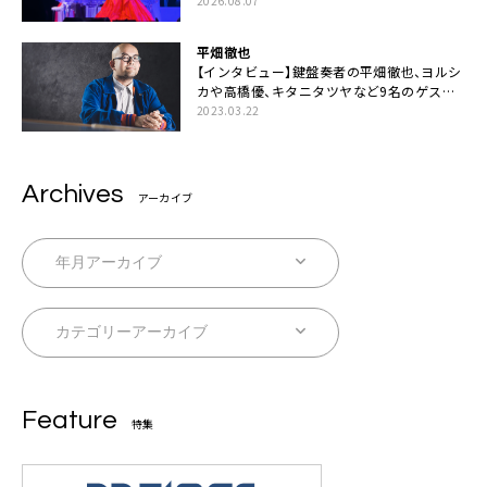
2026.08.07
平畑徹也
【インタビュー】鍵盤奏者の平畑徹也、ヨルシ
カや高橋優、キタニタツヤなど9名のゲスト
を迎えた初アルバムに音楽人生の総括「自分
2023.03.22
自身を再確認できた」
Archives
アーカイブ
Feature
特集