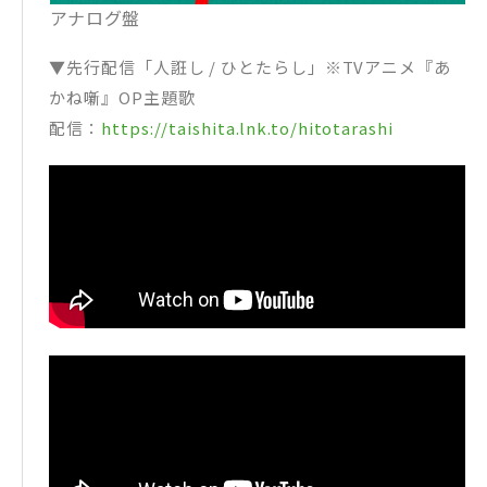
アナログ盤
▼先行配信「人誑し / ひとたらし」※TVアニメ『あ
かね噺』OP主題歌
配信：
https://taishita.lnk.to/hitotarashi