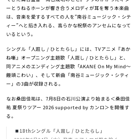
ーとうねるホーンが響き合うメロディが耳を奪う本楽曲
は、音楽を愛するすべての人を“南谷ミュージック・シテ
ィー”へと招き入れる、高らかな祝祭のアンセムになって
いるという。
シングル「人誑し / ひとたらし」には、TVアニメ『あか
ね噺』オープニング主題歌「人誑し / ひとたらし」と、
同アニメのエンディング主題歌「AKANE On My Mind～
饅頭こわい」、そして新曲「南谷ミュージック・シティ
ー」の3曲が収録される。
なお桑田佳祐は、7月8日の石川公演より始まる＜桑田佳
祐 夏祭りツアー 2026 supported by カンロ＞を開催す
る。
18thシングル「人誑し / ひとたらし」