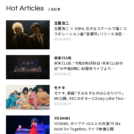
Hot Articles
人気記事
玉置浩二
玉置浩二 × ASKA、壮大なスケールで描くコ
ラボレーション曲「音銀河」リリース決定。
カップリングには新曲「命の宿り」収録も
2026.08.07
米米CLUB
米米CLUB、“令和8年8月8日・米米CLUBの
日”の午後8時に40周年ライブより
「FANtachy medley」を88年限定公開
2026.08.07
モナキ
モナキ、新曲「すみなすものは心なりけり」
MV公開。RECのギターにEvery Little Thing・
伊藤一朗参加も
2026.08.07
YOSHIKI
YOSHIKI、ダイアナ・ロスとの共演「If We
Hold On Together」ライブ映像公開