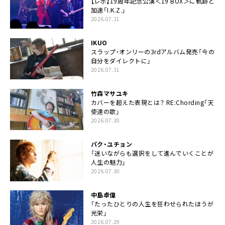
【レポ】19周年記念公演＜19 BOX＞に軌跡と
加速「I.K.Z.」
2026.07.31
IKUO
スラップ・オンリーの3rdアルバム発売「今の
自分をダイレクトに」
2026.07.31
竹森マサユキ
カバーを超えた表現とは？ RE:Chording「天
使達の歌」
2026.07.30
パク・ユチョン
「迷いながらも選択をして進んでいくことが
人生の魅力」
2026.07.30
中島卓偉
「たったひとりの人生を狂わせられたほうが
光栄」
2026.07.29