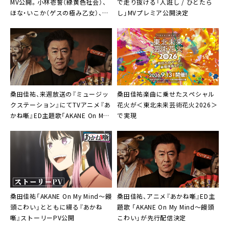
MV公開。小林壱誓（緑黄色社会）、
で走り抜ける「人誑し / ひとたら
ほな・いこか（ゲスの極み乙女）、俳
し」MVプレミア公開決定
優・モデルの佐藤菫らとの共演も
桑田佳祐、来週放送の『ミュージッ
桑田佳祐楽曲に乗せたスペシャル
クステーション』にてTVアニメ『あ
花火が＜東北未来芸術花火2026＞
かね噺』ED主題歌「AKANE On My
で実現
Mind〜饅頭こわい」TV初披露決定
桑田佳祐「AKANE On My Mind〜饅
桑田佳祐、アニメ『あかね噺』ED主
頭こわい」とともに綴る『あかね
題歌 「AKANE On My Mind〜饅頭
噺』ストーリーPV公開
こわい」が先行配信決定