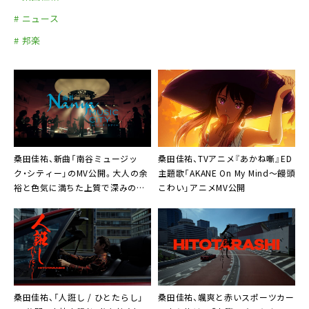
# ニュース
# 邦楽
桑田佳祐、新曲「南谷ミュージッ
桑田佳祐、TVアニメ『あかね噺』ED
ク・シティー」のMV公開。大人の余
主題歌「AKANE On My Mind〜饅頭
裕と色気に満ちた上質で深みのあ
こわい」アニメMV公開
るショーのような映像作品に
桑田佳祐、「人誑し / ひとたらし」
桑田佳祐、颯爽と赤いスポーツカー