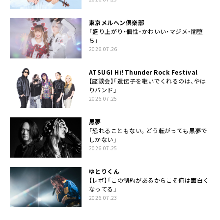
東京メルヘン倶楽部
「盛り上がり・個性・かわいい・マジメ・闇堕
ち」
2026.07.26
ATSUGI Hi！Thunder Rock Festival
【座談会】「遺伝子を継いでくれるのは、やは
りバンド」
2026.07.25
黒夢
「恐れることもない。どう転がっても黒夢で
しかない」
2026.07.25
ゆとりくん
【レポ】「この制約があるからこそ俺は面白く
なってる」
2026.07.23