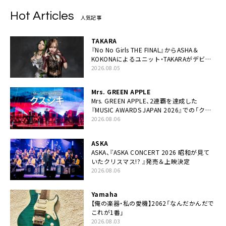
Hot Articles
人気記事
TAKARA
『No No Girls THE FINAL』からASHA＆
KOKONAによるユニット・TAKARAがデビュ
ー
2026.08.05
Mrs. GREEN APPLE
Mrs. GREEN APPLE、2連覇を達成した
『MUSIC AWARDS JAPAN 2026』での「クス
シキ」ライブパフォーマンスをYouTube公開
2026.08.06
ASKA
ASKA、『ASKA CONCERT 2026 昭和が見て
いたクリスマス!? 』発売＆上映決定
2026.08.06
Yamaha
【俺の楽器・私の愛機】2062「なんだかんだで
これが1番」
2026.08.03