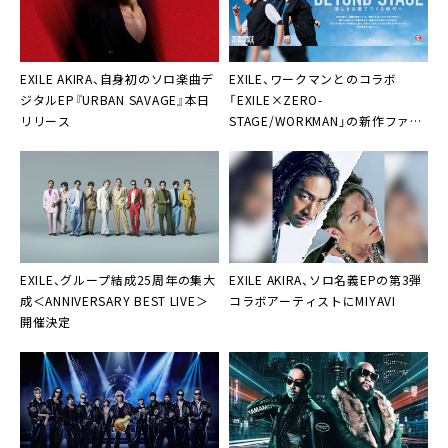
EXILE AKIRA、自身初のソロ楽曲デ
EXILE、ワークマンとのコラボ
ジタルEP『URBAN SAVAGE』本日
「EXILE×ZERO-
リリース
STAGE/WORKMAN」の新作ファン
ウェアTVCMに新曲「24karats
GOLD LEGACY feat.松本孝弘」が
起用決定
EXILE、グループ結成25周年の集大
EXILE AKIRA、ソロ名義EPの第3弾
成＜ANNIVERSARY BEST LIVE＞
コラボアーティストにMIYAVI
開催決定