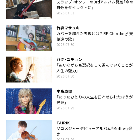
スラップ・オンリーの3rdアルバム発売「今の
自分をダイレクトに」
2026.07.31
竹森マサユキ
カバーを超えた表現とは？ RE:Chording「天
使達の歌」
2026.07.30
パク・ユチョン
「迷いながらも選択をして進んでいくことが
人生の魅力」
2026.07.30
中島卓偉
「たったひとりの人生を狂わせられたほうが
光栄」
2026.07.29
TAIRIK
ソロメジャーデビューアルバム『Mother』発
売
2026.07.29