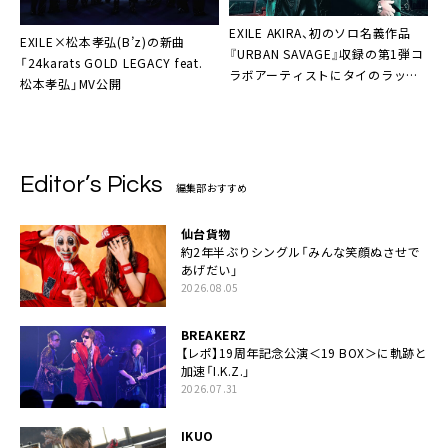
EXILE AKIRA、初のソロ名義作品
EXILE×松本孝弘(B’z)の新曲
『URBAN SAVAGE』収録の第1弾コ
「24karats GOLD LEGACY feat.
ラボアーティストにタイのラッパ
松本孝弘」MV公開
ー・F.HEROが決定
Editor’s Picks
編集部おすすめ
仙台貨物
約2年半ぶりシングル「みんな笑顔ぬさせで
あげだい」
2026.08.05
BREAKERZ
【レポ】19周年記念公演＜19 BOX＞に軌跡と
加速「I.K.Z.」
2026.07.31
IKUO