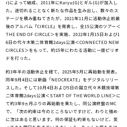
r)によって結成、2011年にKaryu(G)とギル(G)が加入し
た。途切れることなく新たな作品を生み出し、数々のス
テージを積み重ねてきたが、2021年11月に活動休止前最
後のアルバム『CIRCLE』を発表し、全15公演のツアー＜
THE END OF CIRCLE＞を実施、2022年1月15日および1
6日の代々木第二体育館2days公演＜CONNECTED NEW
CIRCLES＞をもって、約15年にわたる活動に一度ピリオ
ドを打った。
約3年半の活動休止を経て、2025年5月に再始動を発表。
同年9月4日には新曲「NEOCREATE」をデジタルリリー
スした。そして10月4日および5日の国立代々木競技場第
二体育館2days公演＜START OF THE WORLD LINE＞に
て約3年9ヵ月ぶりの再始動を果たし、同公演終盤のMC
で、「次の約束は今のところないですけど、わりと強め
に次はあると思います。何の保証も約束もないけど、笑