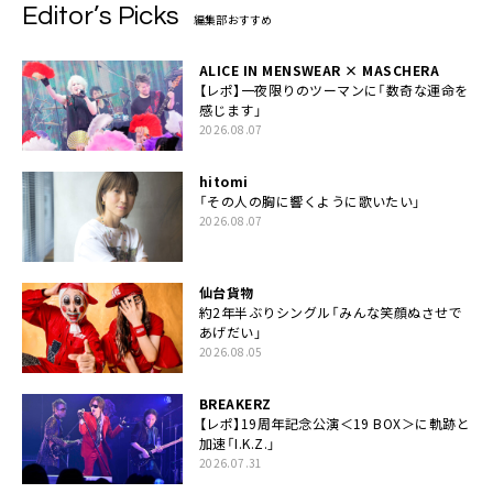
Editor’s Picks
編集部おすすめ
ALICE IN MENSWEAR × MASCHERA
【レポ】一夜限りのツーマンに「数奇な運命を
感じます」
2026.08.07
hitomi
「その人の胸に響くように歌いたい」
2026.08.07
仙台貨物
約2年半ぶりシングル「みんな笑顔ぬさせで
あげだい」
2026.08.05
BREAKERZ
【レポ】19周年記念公演＜19 BOX＞に軌跡と
加速「I.K.Z.」
2026.07.31