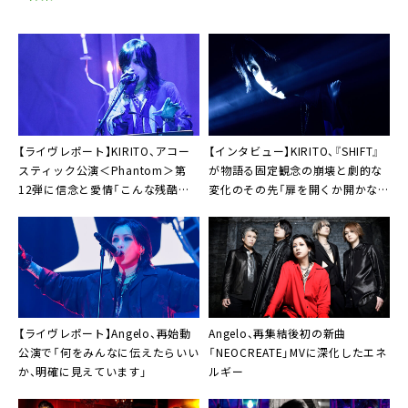
【ライヴレポート】KIRITO、アコー
【インタビュー】KIRITO、『SHIFT』
スティック公演＜Phantom＞第
が物語る固定観念の崩壊と劇的な
12弾に信念と愛情「こんな残酷な
変化のその先「扉を開くか開かない
世の中で、大切なあなたたちへ」
か。自分次第で世界は変わる」
【ライヴレポート】Angelo、再始動
Angelo、再集結後初の新曲
公演で「何をみんなに伝えたらいい
「NEOCREATE」MVに深化したエネ
か、明確に見えています」
ルギー