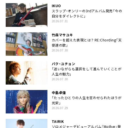
IKUO
スラップ・オンリーの3rdアルバム発売「今の
自分をダイレクトに」
2026.07.31
竹森マサユキ
カバーを超えた表現とは？ RE:Chording「天
使達の歌」
2026.07.30
パク・ユチョン
「迷いながらも選択をして進んでいくことが
人生の魅力」
2026.07.30
中島卓偉
「たったひとりの人生を狂わせられたほうが
光栄」
2026.07.29
TAIRIK
ソロメジャーデビューアルバム『Mother』発