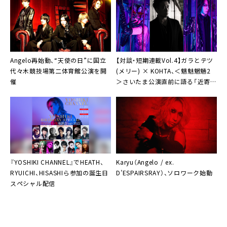
Angelo再始動、“天使の日”に国立
【対談・短期連載Vol.4】ガラとテツ
代々木競技場第二体育館公演を開
(メリー) × KOHTA、＜魑魅魍魎2
催
＞さいたま公演直前に語る「近寄れ
ない空気感があった」
『
YOSHIKI CHANNEL
』でHEATH、
Karyu（Angelo / ex.
RYUICHI、HISASHIら参加の誕生日
D’ESPAIRSRAY）
、ソロワーク始動
スペシャル配信