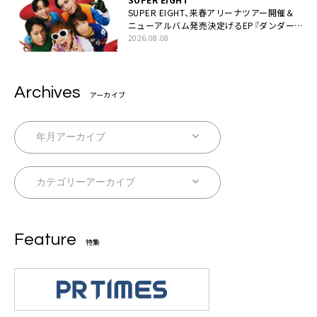
SUPER EIGHT、来春アリーナツアー開催＆
ニューアルバム発売決定げるEP『ダンダー
ラ』本日リリース
2026.08.08
Archives
アーカイブ
Feature
特集