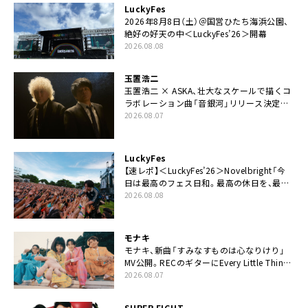
LuckyFes
2026年8月8日（土）＠国営ひたち海浜公園、
絶好の好天の中＜LuckyFes’26＞開幕
2026.08.08
玉置浩二
玉置浩二 × ASKA、壮大なスケールで描くコ
ラボレーション曲「音銀河」リリース決定。
カップリングには新曲「命の宿り」収録も
2026.08.07
LuckyFes
【速レポ】＜LuckyFes’26＞Novelbright「今
日は最高のフェス日和。最高の休日を、最高
の夏休みを作っていきたい」
2026.08.08
モナキ
モナキ、新曲「すみなすものは心なりけり」
MV公開。RECのギターにEvery Little Thing・
伊藤一朗参加も
2026.08.07
SUPER EIGHT