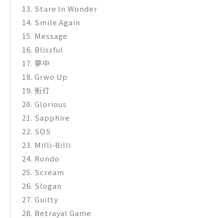
13​. Stare In Wonder
14​. Smile Again
15​. Message
16​. Blissful
17​. 夢中
18​. Grwo Up
19​. 街灯
20​. Glorious
21​. Sapphire
22​. SOS
23​. Milli-Billi
24​. Rondo
25​. Scream
26​. Slogan
27​. Guilty
28​. Betrayal Game