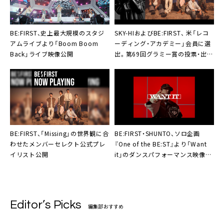
BE:FIRST、史上最大規模のスタジ
SKY-HIおよびBE:FIRST、 米「レコ
アムライブより「Boom Boom
ーディング・アカデミー」会員に選
Back」ライブ映像公開
出。第69回グラミー賞の投票・出席
資格を獲得
BE:FIRST、「Missing」の世界観に合
BE:FIRST・SHUNTO、ソロ企画
わせたメンバーセレクト公式プレ
『One of the BE:ST』より「Want
イリスト公開
it」のダンスパフォーマンス映像公
開
Editor’s Picks
編集部おすすめ