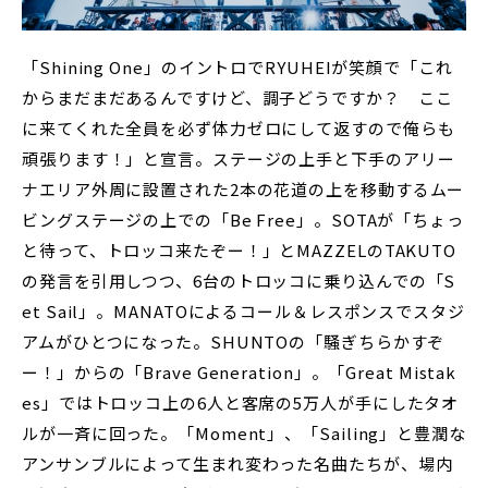
「Shining One」のイントロでRYUHEIが笑顔で「これ
からまだまだあるんですけど、調子どうですか？ ここ
に来てくれた全員を必ず体力ゼロにして返すので俺らも
頑張ります！」と宣言。ステージの上手と下手のアリー
ナエリア外周に設置された2本の花道の上を移動するムー
ビングステージの上での「Be Free」。SOTAが「ちょっ
と待って、トロッコ来たぞー！」とMAZZELのTAKUTO
の発言を引用しつつ、6台のトロッコに乗り込んでの「S
et Sail」。MANATOによるコール＆レスポンスでスタジ
アムがひとつになった。SHUNTOの「騒ぎちらかすぞ
ー！」からの「Brave Generation」。「Great Mistak
es」ではトロッコ上の6人と客席の5万人が手にしたタオ
ルが一斉に回った。「Moment」、「Sailing」と豊潤な
アンサンブルによって生まれ変わった名曲たちが、場内