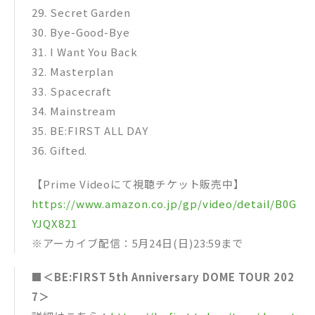
29​. Secret Garden
30​. Bye-Good-Bye
31​. I Want You Back
32​. Masterplan
33​. Spacecraft
34​. Mainstream
35​. BE:FIRST ALL DAY
36​. Gifted​.
【Prime Videoにて視聴チケット販売中】
https://www.amazon.co.jp/gp/video/detail/B0G
YJQX821
※アーカイブ配信：5月24日(日)23:59まで
■＜BE:FIRST 5th Anniversary DOME TOUR 202
7＞