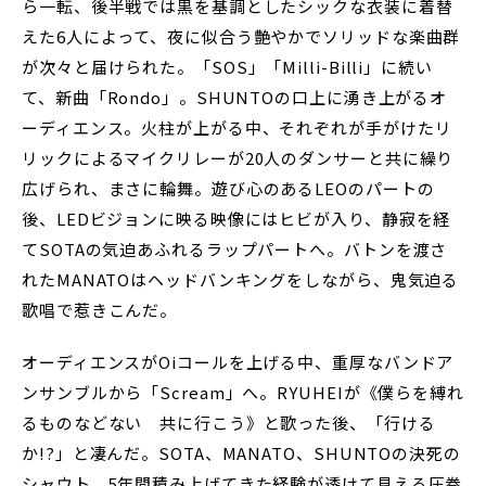
ら一転、後半戦では黒を基調としたシックな衣装に着替
えた6人によって、夜に似合う艶やかでソリッドな楽曲群
が次々と届けられた。「SOS」「Milli-Billi」に続い
て、新曲「Rondo」。SHUNTOの口上に湧き上がるオ
ーディエンス。火柱が上がる中、それぞれが手がけたリ
リックによるマイクリレーが20人のダンサーと共に繰り
広げられ、まさに輪舞。遊び心のあるLEOのパートの
後、LEDビジョンに映る映像にはヒビが入り、静寂を経
てSOTAの気迫あふれるラップパートへ。バトンを渡さ
れたMANATOはヘッドバンキングをしながら、鬼気迫る
歌唱で惹きこんだ。
オーディエンスがOiコールを上げる中、重厚なバンドア
ンサンブルから「Scream」へ。RYUHEIが《僕らを縛れ
るものなどない 共に行こう》と歌った後、「行ける
か!?」と凄んだ。SOTA、MANATO、SHUNTOの決死の
シャウト。5年間積み上げてきた経験が透けて見える圧巻