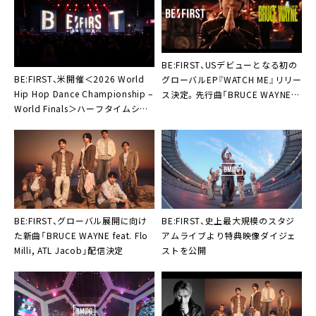
BE:FIRST、USデビューとなる初の
BE:FIRST、米開催＜2026 World
グローバルEP『WATCH ME』リリー
Hip Hop Dance Championship –
ス決定。先行曲「BRUCE WAYNE」
World Finals＞ハーフタイムショ
配信＆MV公開も
ーに出演
BE:FIRST、グローバル展開に向け
BE:FIRST、史上最大規模のスタジ
た新曲「BRUCE WAYNE feat. Flo
アムライブより特典映像ダイジェ
Milli, ATL Jacob」配信決定
ストを公開