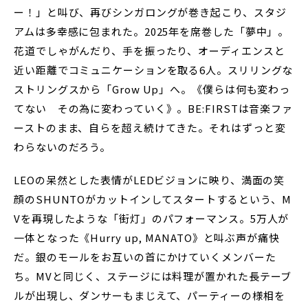
ー！」と叫び、再びシンガロングが巻き起こり、スタジ
アムは多幸感に包まれた。2025年を席巻した「夢中」。
花道でしゃがんだり、手を振ったり、オーディエンスと
近い距離でコミュニケーションを取る6人。スリリングな
ストリングスから「Grow Up」へ。《僕らは何も変わっ
てない その為に変わっていく》。BE:FIRSTは音楽ファ
ーストのまま、自らを超え続けてきた。それはずっと変
わらないのだろう。
LEOの呆然とした表情がLEDビジョンに映り、満面の笑
顔のSHUNTOがカットインしてスタートするという、M
Vを再現したような「街灯」のパフォーマンス。5万人が
一体となった《Hurry up, MANATO》と叫ぶ声が痛快
だ。銀のモールをお互いの首にかけていくメンバーた
ち。MVと同じく、ステージには料理が置かれた長テーブ
ルが出現し、ダンサーもまじえて、パーティーの様相を