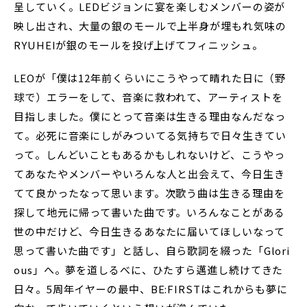
呈していく。LEDビジョンに宴を楽しむメンバーの姿が
映し出され、大量の銀のモールで上半身が埋もれ気味の
RYUHEIが銀のモールを投げ上げてフィニッシュ。
LEOが「僕は12年前くらいにこうやって晴れた日に（野
球で）エラーをして、音楽に救われて、アーティストを
目指しました。僕にとって音楽は生きる理由なんだなっ
て。必死に音楽にしがみついてる気持ちで日々生きてい
って。しんどいこともあるかもしれないけど、こうやっ
てあなたやメンバーやいろんな人と出会えて、今日生き
てて良かったなって思います。次歌う曲は生きる理由を
探して地元に帰って書いた曲です。いろんなことがある
世の中だけど、今日生きるあなたに届いてほしいなって
思って書いた曲です」と話し、自ら歌詞を綴った「Glori
ous」へ。夢を道しるべに、ひたすら邁進し続けてきた
日々。5周年イヤーの最中、BE:FIRSTはこれからも夢に