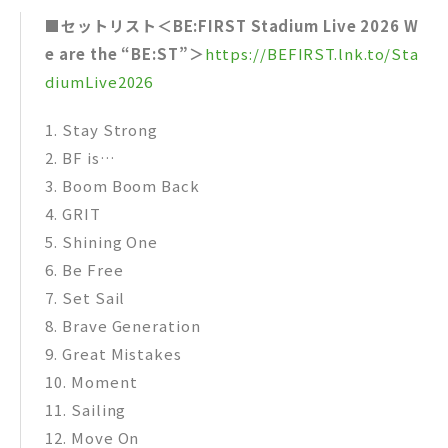
■セットリスト＜BE:FIRST Stadium Live 2026 W
e are the “BE:ST”＞
https://BEFIRST.lnk.to/Sta
diumLive2026
1​. Stay Strong
2​. BF is…
3​. Boom Boom Back
4​. GRIT
5​. Shining One
6​. Be Free
7​. Set Sail
8​. Brave Generation
9​. Great Mistakes
10​. Moment
11​. Sailing
12​. Move On