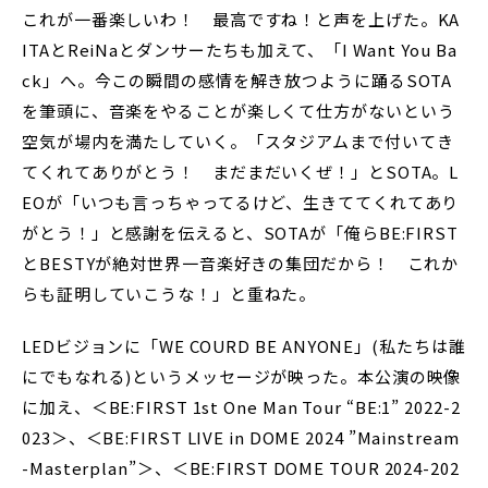
これが一番楽しいわ！ 最高ですね！と声を上げた。KA
ITAとReiNaとダンサーたちも加えて、「I Want You Ba
ck」へ。今この瞬間の感情を解き放つように踊るSOTA
を筆頭に、音楽をやることが楽しくて仕方がないという
空気が場内を満たしていく。「スタジアムまで付いてき
てくれてありがとう！ まだまだいくぜ！」とSOTA。L
EOが「いつも言っちゃってるけど、生きててくれてあり
がとう！」と感謝を伝えると、SOTAが「俺らBE:FIRST
とBESTYが絶対世界一音楽好きの集団だから！ これか
らも証明していこうな！」と重ねた。
LEDビジョンに「WE COURD BE ANYONE」(私たちは誰
にでもなれる)というメッセージが映った。本公演の映像
に加え、＜BE:FIRST 1st One Man Tour “BE:1” 2022-2
023＞、＜BE:FIRST LIVE in DOME 2024 ”Mainstream
-Masterplan”＞、＜BE:FIRST DOME TOUR 2024-202