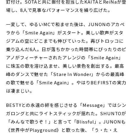
釘付け。SOTAと共に振付を担当したKAITAとReiNaが登
場し、8人で見事なパフォーマンスを繰り広げた。
一変して、ゆるいMCで和ませた後は、JUNONのアカペ
ラから「Smile Again」がスタート。美しい歌声がスタ
ジアムの空にどこまでも伸びていった。再びトロッコに
乗り込んだ6人。日が落ちかかった時間帯にぴったりのピ
アノがフィーチャーされたアレンジの「Smile Again」
に珠玉の歌を溶け込ませ、美しい景色を創出する。最高
峰のダンスで魅せた「Stare In Wonder」からの最高峰
の歌で魅せる「Smile Again」。やはりBE:FIRSTの実力
は凄まじい。
BESTYとの永遠の絆を感じさせる「Message」ではシン
ガロングと共にライトスティックが揺れた。SHUNTOが
「みんなで歌うぞ！」と言って「Blissful」。JUNONも
《世界中がPlayground》と歌った後、「う・た・え