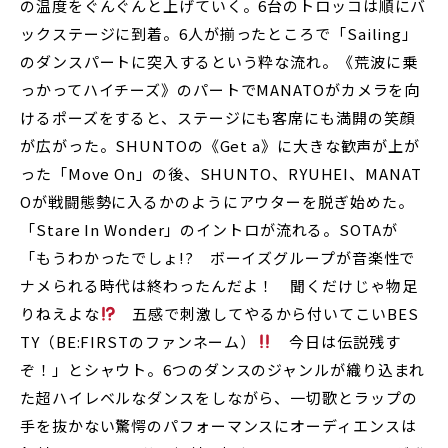
の温度をぐんぐんと上げていく。6台のトロッコは順にバ
ックステージに到着。6人が揃ったところで「Sailing」
のダンスパートに突入するという粋な流れ。《荒波に乗
っかってハイチーズ》のパートでMANATOがカメラを向
けるポーズをすると、ステージにも客席にも満開の笑顔
が広がった。SHUNTOの《Get a》に大きな歓声が上が
った「Move On」の後、SHUNTO、RYUHEI、MANAT
Oが戦闘態勢に入るかのようにアウターを脱ぎ始めた。
「Stare In Wonder」のイントロが流れる。SOTAが
「もうわかったでしょ!? ボーイズグループが音楽性で
ナメられる時代は終わったんだよ！ 聞くだけじゃ物足
りねえよな
五感で刺激してやるから付いてこいBES
TY（BE:FIRSTのファンネーム）
今日は伝説残す
ぞ！」とシャウト。6つのダンスのジャンルが織り込まれ
た超ハイレベルなダンスをしながら、一切歌とラップの
手を抜かない驚愕のパフォーマンスにオーディエンスは