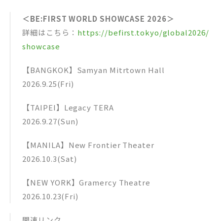
＜BE:FIRST WORLD SHOWCASE 2026＞
詳細はこちら：
https://befirst.tokyo/global2026/
showcase
【BANGKOK】Samyan Mitrtown Hall
2026.9.25(Fri)
【TAIPEI】Legacy TERA
2026.9.27(Sun)
【MANILA】New Frontier Theater
2026.10.3(Sat)
【NEW YORK】Gramercy Theatre
2026.10.23(Fri)
関連リンク