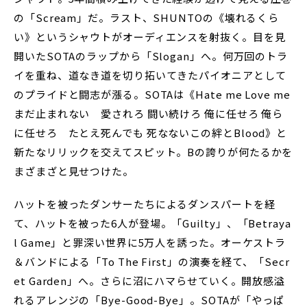
の「Scream」だ。ラスト、SHUNTOの《壊れるくら
い》というシャウトがオーディエンスを射抜く。目を見
開いたSOTAのラップから「Slogan」へ。何万回のトラ
イを重ね、道なき道を切り拓いてきたパイオニアとして
のプライドと闘志が漲る。SOTAは《Hate me Love me
まだ止まれない 愛されろ 闘い続けろ 俺に任せろ 俺ら
に任せろ たとえ死んでも 死なないこの絆とBlood》と
新たなリリックを交えてスピット。Bの誇りが何たるかを
まざまざと見せつけた。
ハットを被ったダンサーたちによるダンスパートを経
て、ハットを被った6人が登場。「Guilty」、「Betraya
l Game」と罪深い世界に5万人を誘った。オーケストラ
＆バンドによる「To The First」の演奏を経て、「Secr
et Garden」へ。さらに沼にハマらせていく。開放感溢
れるアレンジの「Bye-Good-Bye」。SOTAが「やっぱ