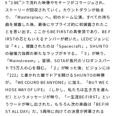
5 “2:BE”＞で流れた映像やモチーフがコラージュされ、
ストーリーが回収されていく。カウントダウンが始ま
り、「Masterplan」へ。初のドーム公演。すべての持ち
曲を披露した後、最後にサプライズ的に初披露されたこ
とを思い出す。ここからBE:FIRSTの真骨頂であり、BE:F
IRSTの芯ともいえるナンバーが続いた。LEDビジョンに
は「４」。披露されたのは「Spacecraft」。SHUNTO
の破壊力抜群の新たなラップがキマる。「３」が映り、
「Mainstream」。冒頭、SOTAが長尺のソロダンスパー
トで5万人の心を掴む。「２」が映った後、ビジョンには
「222」と書かれた鍵でドアを開けるSHUNTOの映像
が。「WE COURD BE ANYONE」に加え、「BUT WE C
HOSE WAY OF LIFE」（しかし、私たちは生き方を選ん
だ）というメッセージが映り、「一生涯BE:FIRST」とい
うワードが映し出された。もちろん次の楽曲は「BE:FIR
ST ALL DAY」だ。5周年に向けての決意が昇華される