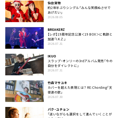
仙台貨物
約2年半ぶりシングル「みんな笑顔ぬさせで
あげだい」
2026.08.05
BREAKERZ
【レポ】19周年記念公演＜19 BOX＞に軌跡と
加速「I.K.Z.」
2026.07.31
IKUO
スラップ・オンリーの3rdアルバム発売「今の
自分をダイレクトに」
2026.07.31
竹森マサユキ
カバーを超えた表現とは？ RE:Chording「天
使達の歌」
2026.07.30
パク・ユチョン
「迷いながらも選択をして進んでいくことが