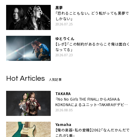
黒夢
「恐れることもない。どう転がっても黒夢で
しかない」
2026.07.25
ゆとりくん
【レポ】「この制約があるからこそ俺は面白く
なってる」
2026.07.23
Hot Articles
人気記事
TAKARA
『No No Girls THE FINAL』からASHA＆
KOKONAによるユニット・TAKARAがデビュ
ー
2026.08.05
Yamaha
【俺の楽器・私の愛機】2062「なんだかんだで
これが1番」