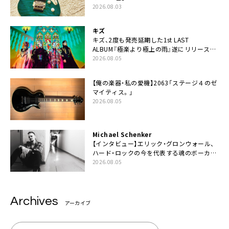
2026.08.03
キズ
キズ、2度も発売延期した1st LAST
ALBUM『極楽より極上の雨』遂にリリース。
収録曲「はじまり」MV公開
2026.08.05
【俺の楽器・私の愛機】2063「ステージ４のゼ
マイティス。」
2026.08.05
Michael Schenker
【インタビュー】エリック・グロンウォール、
ハード・ロックの今を代表する魂のボーカリ
スト来日決定
2026.08.05
Archives
アーカイブ