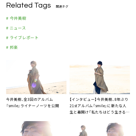
Related Tags
関連タグ
# 今井美樹
# ニュース
# ライブレポート
# 邦楽
今井美樹、全3回のアルバム
【インタビュー】今井美樹、8年ぶり
『smile』ライナーノーツを公開
21stアルバム『smile』に新たな人
生と幕開け「私たちはどう生きるの
か」