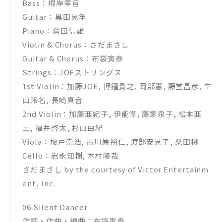
Bass：根岸孝旨
Guitar：黒田晃年
Piano：倉田信雄
Violin & Chorus：さだまさし
Guitar & Chorus：布袋寅泰
Strings：JOEストリングス
1st Violin：加藤JOE, 押鐘貴之, 岡部憲, 藤堂昌彦, 牛
山玲名, 長崎真音
2nd Violin：加藤亜紀子, 伊能修, 藤家泉子, 松本亜
土, 福井啓太, 杉山由紀
Viola：榎戸崇浩, 古川原裕仁, 渡部安見子, 桑田穣
Cello：岩永知樹, 木村隆哉
さだまさし by the courtesy of Victor Entertainm
ent, Inc.
06 Silent Dancer
作詞・作曲・編曲：布袋寅泰