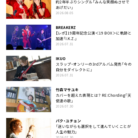
約2年半ぶりシングル「みんな笑顔ぬさせで
あげだい」
2026.08.05
BREAKERZ
【レポ】19周年記念公演＜19 BOX＞に軌跡と
加速「I.K.Z.」
2026.07.31
IKUO
スラップ・オンリーの3rdアルバム発売「今の
自分をダイレクトに」
2026.07.31
竹森マサユキ
カバーを超えた表現とは？ RE:Chording「天
使達の歌」
2026.07.30
パク・ユチョン
「迷いながらも選択をして進んでいくことが
人生の魅力」
2026.07.30