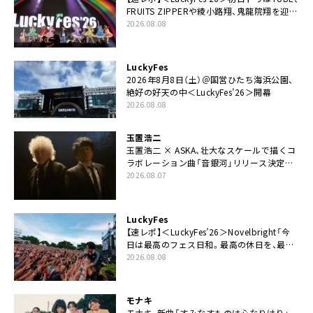
FRUITS ZIPPERや綾小路翔、鬼龍院翔を迎え
た豪華コラボも「知ってたらぜひ一緒に歌っ
2026.08.08
てちょうだい」
LuckyFes
2026年8月8日（土）＠国営ひたち海浜公園、
絶好の好天の中＜LuckyFes’26＞開幕
2026.08.08
玉置浩二
玉置浩二 × ASKA、壮大なスケールで描くコ
ラボレーション曲「音銀河」リリース決定。
カップリングには新曲「命の宿り」収録も
2026.08.07
LuckyFes
【速レポ】＜LuckyFes’26＞Novelbright「今
日は最高のフェス日和。最高の休日を、最高
の夏休みを作っていきたい」
2026.08.08
モナキ
モナキ、新曲「すみなすものは心なりけり」