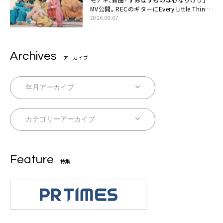
MV公開。RECのギターにEvery Little Thing・
伊藤一朗参加も
2026.08.07
Archives
アーカイブ
Feature
特集