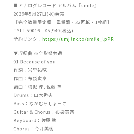
■アナログレコード アルバム『smile』
2026年5月27日(水)発売
【完全数量限定盤｜重量盤・33回転・1枚組】
TYJT-59016 ¥5,940(税込)
予約リンク：
https://umj.lnk.to/smile_lpPR
▼収録曲 ※全形態共通
01 Because of you
作詞：岩里祐穂
作曲：布袋寅泰
編曲：梅掘 淳, 佐藤 準
Drums：山木秀夫
Bass：なかむらしょーこ
Guitar & Chorus：布袋寅泰
Keyboard：佐藤 準
Chorus：今井美樹