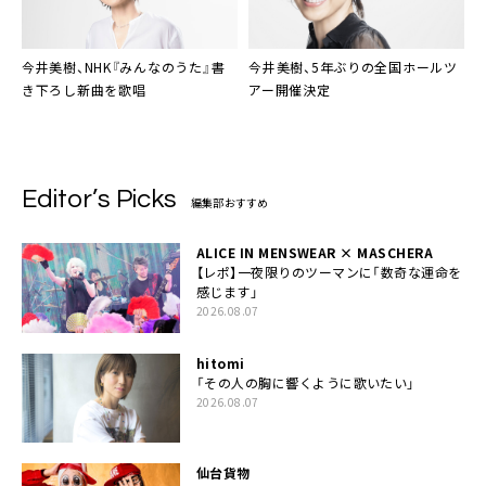
今井美樹、NHK『みんなのうた』書
今井美樹、5年ぶりの全国ホールツ
き下ろし新曲を歌唱
アー開催決定
Editor’s Picks
編集部おすすめ
ALICE IN MENSWEAR × MASCHERA
【レポ】一夜限りのツーマンに「数奇な運命を
感じます」
2026.08.07
hitomi
「その人の胸に響くように歌いたい」
2026.08.07
仙台貨物