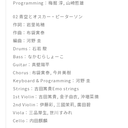
Programming：梅掘 淳, 山崎哲雄
02 青空とオスカー・ピーターソン
作詞：岩里祐穂
作曲：布袋寅泰
編曲：河野 圭
Drums：石若 駿
Bass：なかむらしょーこ
Guitar：真壁陽平
Chorus : 布袋寅泰, 今井美樹
Keyboard & Programming：河野 圭
Strings：吉田篤貴Emo strings
1st Violin：吉田篤貴, 金子由衣, 沖増菜摘
2nd Violin：伊藤彩, 三國茉莉, 廣田碧
Viola：三品芽生, 世川すみれ
Cello：内田麒麟