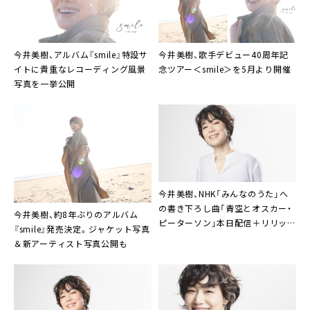
今井美樹、アルバム『smile』特設サ
今井美樹、歌手デビュー40周年記
イトに貴重なレコーディング風景
念ツアー＜smile＞を5月より開催
写真を一挙公開
今井美樹、NHK「みんなのうた」へ
の書き下ろし曲「青空とオスカー・
今井美樹、約8年ぶりのアルバム
ピーターソン」本日配信＋リリック
『smile』発売決定。ジャケット写真
ビデオ公開
＆新アーティスト写真公開も