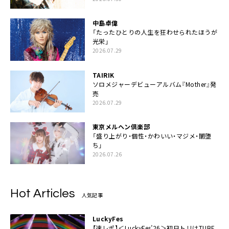
中島卓偉
「たったひとりの人生を狂わせられたほうが
光栄」
2026.07.29
TAIRIK
ソロメジャーデビューアルバム『Mother』発
売
2026.07.29
東京メルヘン倶楽部
「盛り上がり・個性・かわいい・マジメ・闇堕
ち」
2026.07.26
Hot Articles
人気記事
LuckyFes
【速レポ】＜LuckyFes’26＞初日トリはTUBE、