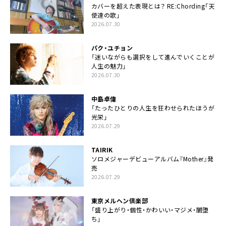
カバーを超えた表現とは？ RE:Chording「天
使達の歌」
2026.07.30
パク・ユチョン
「迷いながらも選択をして進んでいくことが
人生の魅力」
2026.07.30
中島卓偉
「たったひとりの人生を狂わせられたほうが
光栄」
2026.07.29
TAIRIK
ソロメジャーデビューアルバム『Mother』発
売
2026.07.29
東京メルヘン倶楽部
「盛り上がり・個性・かわいい・マジメ・闇堕
ち」