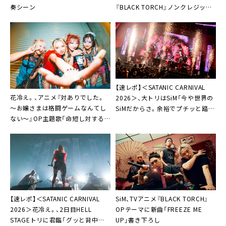
奏シーン
『BLACK TORCH』ノンクレジット
映像公開
【速レポ】＜SATANIC CARNIVAL
花冷え。、アニメ『対ありでした。
2026＞、大トリはSiM「今や世界の
～お嬢さまは格闘ゲームなんてし
SiMだからさ。余裕でプチッと踏み
ない～』OP主題歌「命短し対する
潰すつもりで来ました」
乙女よ」発売決定。3都市を1日で巡
る前代未聞のツアー開催実施も
【速レポ】＜SATANIC CARNIVAL
SiM、TVアニメ『BLACK TORCH』
2026＞花冷え。、2日目HELL
OPテーマに新曲「FREEZE ME
STAGEトリに君臨「グッと背中を
UP」書き下ろし