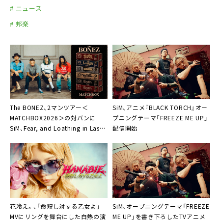
# ニュース
# 邦楽
The BONEZ、2マンツアー＜
SiM、アニメ『BLACK TORCH』オー
MATCHBOX2026＞の対バンに
プニングテーマ「FREEZE ME UP」
SiM、Fear, and Loathing in Las
配信開始
Vegas、SHANKら出演決定
花冷え。、「命短し対する乙女よ」
SiM、オープニングテーマ「FREEZE
MVにリングを舞台にした白熱の演
ME UP」を書き下ろしたTVアニメ