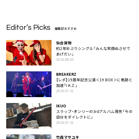
押された気がしました」
Editor’s Picks
編集部おすすめ
仙台貨物
約2年半ぶりシングル「みんな笑顔ぬさせで
あげだい」
2026.08.05
BREAKERZ
【レポ】19周年記念公演＜19 BOX＞に軌跡と
加速「I.K.Z.」
2026.07.31
IKUO
スラップ・オンリーの3rdアルバム発売「今の
自分をダイレクトに」
2026.07.31
竹森マサユキ