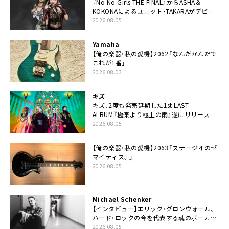
『No No Girls THE FINAL』からASHA＆
KOKONAによるユニット・TAKARAがデビュ
ー
2026.08.05
Yamaha
【俺の楽器・私の愛機】2062「なんだかんだで
これが1番」
2026.08.03
キズ
キズ、2度も発売延期した1st LAST
ALBUM『極楽より極上の雨』遂にリリース。
収録曲「はじまり」MV公開
2026.08.05
【俺の楽器・私の愛機】2063「ステージ４のゼ
マイティス。」
2026.08.05
Michael Schenker
【インタビュー】エリック・グロンウォール、
ハード・ロックの今を代表する魂のボーカリ
スト来日決定
2026.08.05