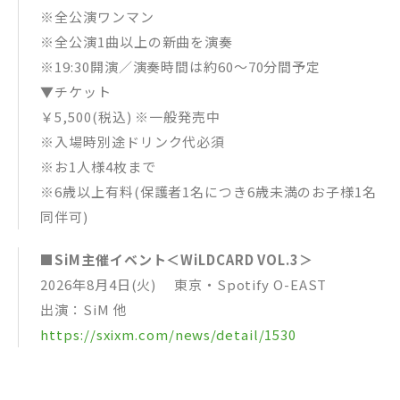
※全公演ワンマン
※全公演1曲以上の新曲を演奏
※19:30開演／演奏時間は約60〜70分間予定
▼チケット
￥5,500(税込) ※一般発売中
※入場時別途ドリンク代必須
※お1人様4枚まで
※6歳以上有料(保護者1名につき6歳未満のお子様1名
同伴可)
■SiM主催イベント＜WiLDCARD VOL.3＞
2026年8月4日(火) 東京・Spotify O-EAST
出演：SiM 他
https://sxixm.com/news/detail/1530