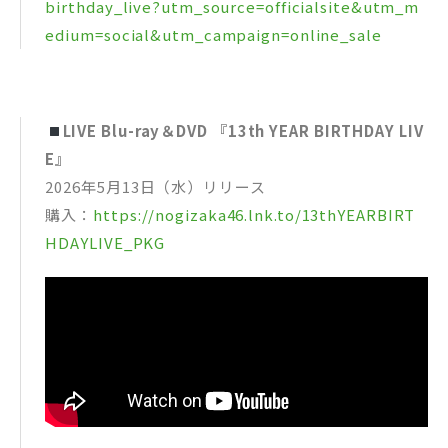
birthday_live?utm_source=officialsite&utm_m
edium=social&utm_campaign=online_sale
LIVE Blu-ray＆DVD 『13th YEAR BIRTHDAY LIV
E』
2026年5月13日（水）リリース
購入：
https://nogizaka46.lnk.to/13thYEARBIRT
HDAYLIVE_PKG