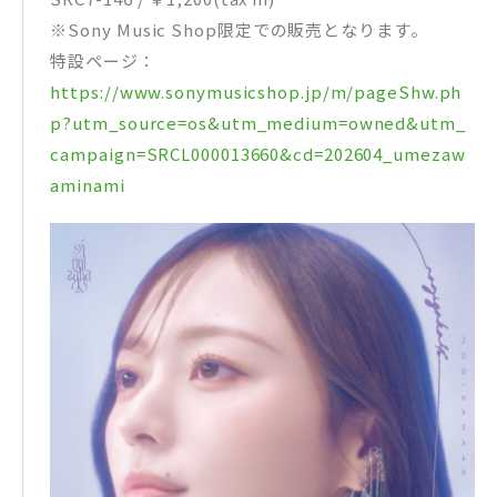
※Sony Music Shop限定での販売となります。
特設ページ：
https://www.sonymusicshop.jp/m/pageShw.ph
p?utm_source=os&utm_medium=owned&utm_
campaign=SRCL000013660&cd=202604_umezaw
aminami