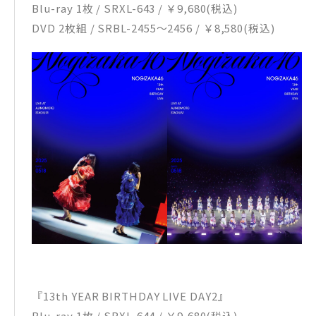
Blu-ray 1枚 / SRXL-643 / ￥9,680(税込)
DVD 2枚組 / SRBL-2455～2456 / ￥8,580(税込)
『13th YEAR BIRTHDAY LIVE DAY2』
Blu-ray 1枚 / SRXL-644 / ￥9,680(税込)