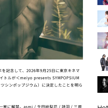
年を記念して、2026年9月25日に東京キネマ
＜meiyo presents SYMPOPSIUM
ゼンツシンポップジウム）に決定したことを明ら
解禁。asmi / 生田絵梨花 / 詩羽 / 三原
Hot