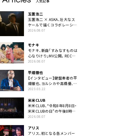
人気記事
玉置浩二
玉置浩二 × ASKA、壮大なス
ケールで描くコラボレーショ
ン曲「音銀河」リリース決定。
2026.08.07
カップリングには新曲「命の
宿り」収録も
モナキ
モナキ、新曲「すみなすものは
心なりけり」MV公開。RECの
ギターにEvery Little Thing・
2026.08.07
伊藤一朗参加も
平畑徹也
【インタビュー】鍵盤奏者の平
畑徹也、ヨルシカや高橋優、キ
タニタツヤなど9名のゲスト
2023.03.22
を迎えた初アルバムに音楽人
生の総括「自分自身を再確認
米米CLUB
できた」
米米CLUB、“令和8年8月8日・
米米CLUBの日”の午後8時に
40周年ライブより「FANtachy
2026.08.07
medley」を88年限定公開
アリス
アリス、初となる各メンバー