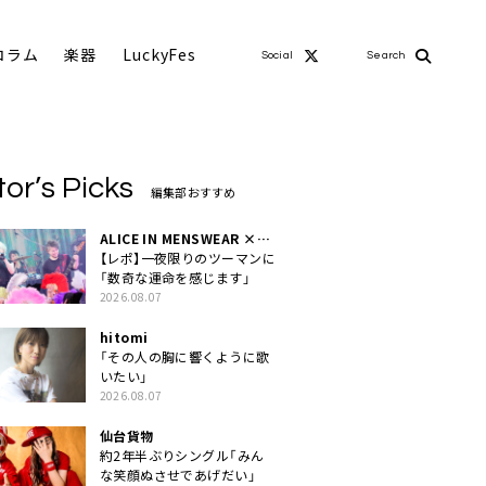
コラム
楽器
LuckyFes
Social
Search
tor’s Picks
編集部おすすめ
ALICE IN MENSWEAR ×
MASCHERA
【レポ】一夜限りのツーマンに
「数奇な運命を感じます」
2026.08.07
hitomi
「その人の胸に響くように歌
いたい」
2026.08.07
仙台貨物
約2年半ぶりシングル「みん
な笑顔ぬさせであげだい」