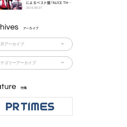
によるベスト盤『ALICE THE
BEST “TORILOGY”』リリー
2026.08.07
ス決定
hives
アーカイブ
ture
特集