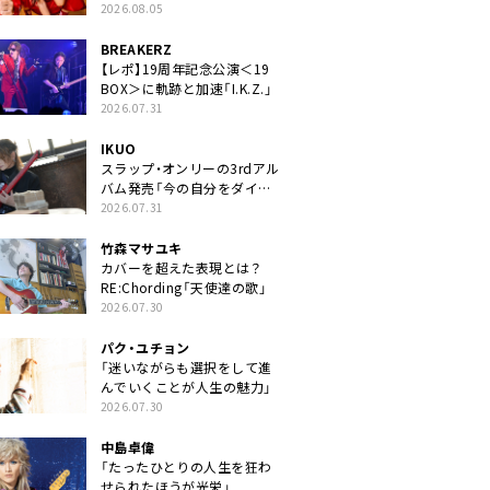
2026.08.05
BREAKERZ
【レポ】19周年記念公演＜19
BOX＞に軌跡と加速「I.K.Z.」
2026.07.31
IKUO
スラップ・オンリーの3rdアル
バム発売「今の自分をダイレ
クトに」
2026.07.31
竹森マサユキ
カバーを超えた表現とは？
RE:Chording「天使達の歌」
2026.07.30
パク・ユチョン
「迷いながらも選択をして進
んでいくことが人生の魅力」
2026.07.30
中島卓偉
「たったひとりの人生を狂わ
せられたほうが光栄」