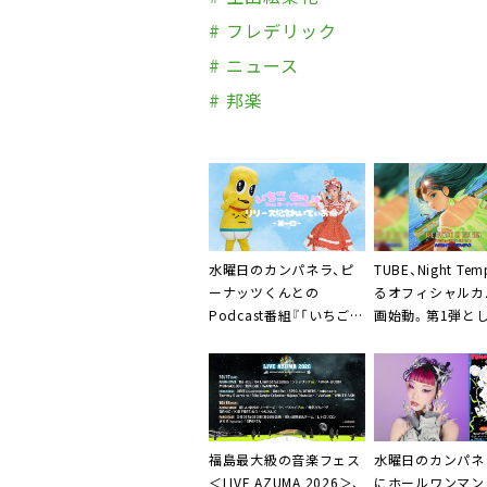
# フレデリック
# ニュース
# 邦楽
TUBE、Night Te
水曜日のカンパネラ、ピ
るオフィシャルカ
ーナッツくんとの
画始動。第1弾と
Podcast番組『「いちご
ーズン・イン・ザ・
Got it (feat. ピーナッツ
feat. 生田 絵梨
くん)」リリース記念れい
決定も
でぃお』がYouTubeで配
信スタート
福島最⼤級の⾳楽フェス
水曜日のカンパネ
＜LIVE AZUMA 2026＞、
にホールワンマン