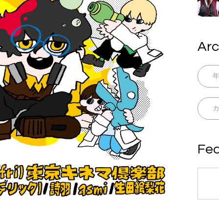
Arc
Fea