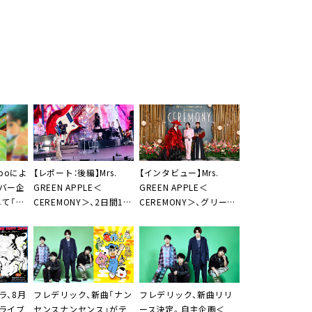
mpoによ
【レポート：後編】Mrs.
【インタビュー】Mrs.
バー企
GREEN APPLE＜
GREEN APPLE＜
して「シ
CEREMONY＞、2日間13
CEREMONY＞、グリーン
サン
組のライブパフォーマン
カーペットに豪華アーテ
花」配信
スにみた「心を奪われて
ィストが登場「本当に真
しまう出会い」
新しいイベント」
ラ、8月
フレデリック、新曲「ナン
フレデリック、新曲リリ
ライブ
センスナンセンス」がテ
ース決定。自主企画＜