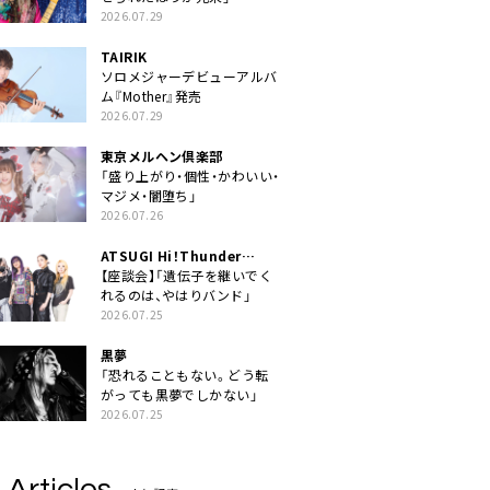
2026.07.29
TAIRIK
ソロメジャーデビューアルバ
ム『Mother』発売
2026.07.29
東京メルヘン倶楽部
「盛り上がり・個性・かわいい・
マジメ・闇堕ち」
2026.07.26
ATSUGI Hi！Thunder
Rock Festival
【座談会】「遺伝子を継いでく
れるのは、やはりバンド」
2026.07.25
黒夢
「恐れることもない。どう転
がっても黒夢でしかない」
2026.07.25
 Articles