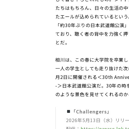
たちはもちろん、日々の生活の中
たエールが込められているという
「約30年ぶりの日本武道館公演
ており、聴く者の背中を力強く押
とだ。
相川は、この春に大学院を卒業し
一人の学生としても走り抜けた次
月2日に開催される＜30th Anniversa
-＞日本武道館公演だ。30年の
のような景色を見せてくれるのか
「Challengers」
2026年5月13日（水）リリ
配信：
https://nanase.lnk.t