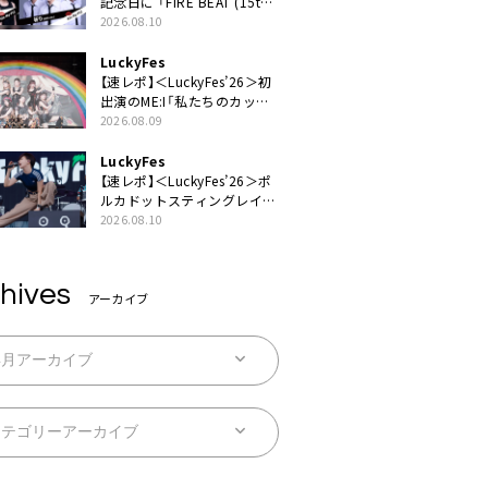
記念日に 「FIRE BEAT (15th
ver.)」「祈り (15th ver.)」配信
2026.08.10
スタート
LuckyFes
【速レポ】＜LuckyFes’26＞初
出演のME:I「私たちのカッコ
いい姿、目に焼き付けていっ
2026.08.09
てください！」
LuckyFes
【速レポ】＜LuckyFes’26＞ポ
ルカドットスティングレイが
示したロックバンドの底力
2026.08.10
「LuckyFesのマスコットキャ
ラクターである俺たちが、ラ
イブとは何であるかを教えて
hives
やる」
アーカイブ