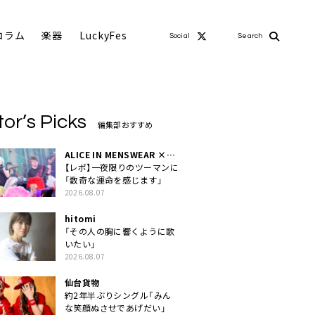
コラム
楽器
LuckyFes
Social
Search
tor’s Picks
編集部おすすめ
ALICE IN MENSWEAR ×
MASCHERA
【レポ】一夜限りのツーマンに
「数奇な運命を感じます」
2026.08.07
hitomi
「その人の胸に響くように歌
いたい」
2026.08.07
仙台貨物
約2年半ぶりシングル「みん
な笑顔ぬさせであげだい」