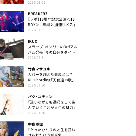
2026.08.05
BREAKERZ
【レポ】19周年記念公演＜19
BOX＞に軌跡と加速「I.K.Z.」
2026.07.31
IKUO
スラップ・オンリーの3rdアル
バム発売「今の自分をダイレ
クトに」
2026.07.31
竹森マサユキ
カバーを超えた表現とは？
RE:Chording「天使達の歌」
2026.07.30
パク・ユチョン
「迷いながらも選択をして進
んでいくことが人生の魅力」
2026.07.30
中島卓偉
「たったひとりの人生を狂わ
せられたほうが光栄」