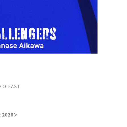
＞
 O-EAST
 2026＞