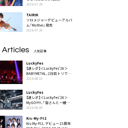
2026.07.29
TAIRIK
ソロメジャーデビューアルバ
ム『Mother』発売
2026.07.29
 Articles
人気記事
LuckyFes
【速レポ】＜LuckyFes’26＞
BABYMETAL、2日目トリで圧
倒的な存在感「超楽しいね！
2026.08.10
みんなありがとう！」
LuckyFes
【速レポ】＜LuckyFes’26＞
MyGO!!!!!、「皆さんと一緒に
素敵な時間を過ごしていけた
2026.08.09
ら」
Kis-My-Ft2
Kis-My-Ft2、デビュー15周年