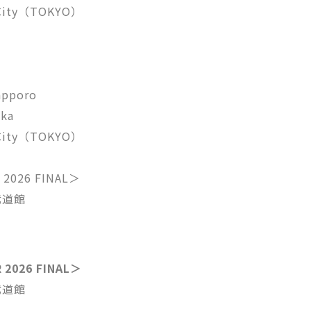
City（TOKYO）
pporo
ka
City（TOKYO）
2026 FINAL＞
武道館
 2026 FINAL＞
武道館