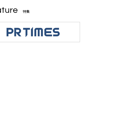
ture
特集