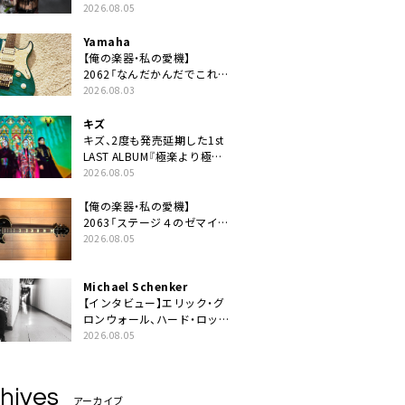
ニット・TAKARAがデビュー
2026.08.05
Yamaha
【俺の楽器・私の愛機】
2062「なんだかんだでこれが
1番」
2026.08.03
キズ
キズ、2度も発売延期した1st
LAST ALBUM『極楽より極上
の雨』遂にリリース。収録曲
2026.08.05
「はじまり」MV公開
【俺の楽器・私の愛機】
2063「ステージ４のゼマイテ
ィス。」
2026.08.05
Michael Schenker
【インタビュー】エリック・グ
ロンウォール、ハード・ロック
の今を代表する魂のボーカリ
2026.08.05
スト来日決定
hives
アーカイブ