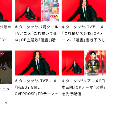
5公演の
キタニタツヤ、7月クール
キタニタツヤ、TVアニメ
TVアニメ『これ描いて死
『これ描いて死ね』OPテ
E”＞開
ね』OP主題歌「遺書」配信
ーマに「遺書」書き下ろし
リリース決定＆ジャケ写
公開
キタニタツヤ、TVアニメ
キタニタツヤ、アニメ『日
『NEEDY GIRL
本三國』OPテーマ「火種」
アニメ
OVERDOSE』EDテーマ
を先行配信
「れびてーしょん」配信決
テーマ
定
MV公