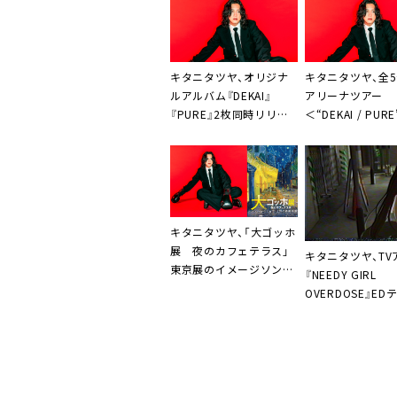
キタニタツヤ、オリジナ
キタニタツヤ、全
ルアルバム『DEKAI』
アリーナツアー
『PURE』2枚同時リリー
＜“DEKAI / PUR
ス
催決定
キタニタツヤ、「大ゴッホ
展 夜のカフェテラス」
キタニタツヤ、TV
東京展のイメージソング
『NEEDY GIRL
として書き下ろした新曲
OVERDOSE』ED
「肺魚」を発表
「れびてーしょん」
開決定