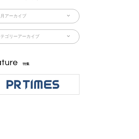
ture
特集