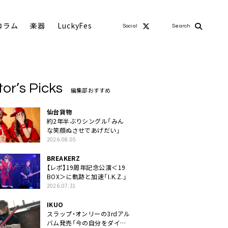
コラム
楽器
LuckyFes
Social
Search
tor’s Picks
編集部おすすめ
仙台貨物
約2年半ぶりシングル「みん
な笑顔ぬさせであげだい」
2026.08.05
BREAKERZ
【レポ】19周年記念公演＜19
BOX＞に軌跡と加速「I.K.Z.」
2026.07.31
IKUO
スラップ・オンリーの3rdアル
バム発売「今の自分をダイレ