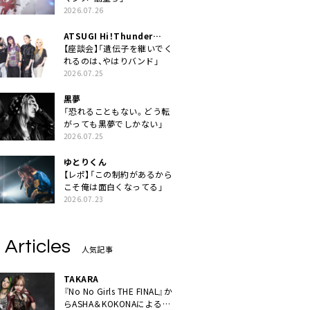
2026.07.26
ATSUGI Hi！Thunder
Rock Festival
【座談会】「遺伝子を継いでく
れるのは、やはりバンド」
2026.07.25
黒夢
「恐れることもない。どう転
がっても黒夢でしかない」
2026.07.25
ゆとりくん
【レポ】「この制約があるから
こそ俺は面白くなってる」
2026.07.23
 Articles
人気記事
TAKARA
『No No Girls THE FINAL』か
らASHA＆KOKONAによるユ