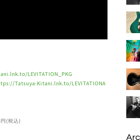
itani.lnk.to/LEVITATION_PKG
ttps://Tatsuya-Kitani.lnk.to/LEVITATIONA
00円(税込)
Arc