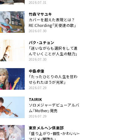
クトに」
2026.07.31
竹森マサユキ
カバーを超えた表現とは？
RE:Chording「天使達の歌」
2026.07.30
パク・ユチョン
「迷いながらも選択をして進
んでいくことが人生の魅力」
2026.07.30
中島卓偉
「たったひとりの人生を狂わ
せられたほうが光栄」
2026.07.29
TAIRIK
ソロメジャーデビューアルバ
ム『Mother』発売
2026.07.29
東京メルヘン倶楽部
「盛り上がり・個性・かわいい・
マジメ・闇堕ち」