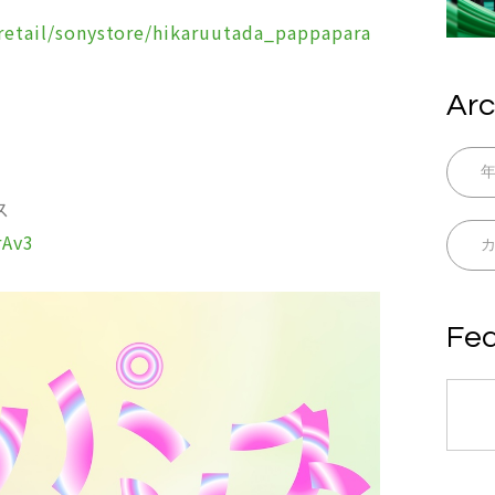
/retail/sonystore/hikaruutada_pappapara
Arc
ス
rAv3
Fea