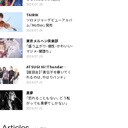
2026.07.29
TAIRIK
ソロメジャーデビューアルバ
ム『Mother』発売
2026.07.29
東京メルヘン倶楽部
「盛り上がり・個性・かわいい・
マジメ・闇堕ち」
2026.07.26
ATSUGI Hi！Thunder
Rock Festival
【座談会】「遺伝子を継いでく
れるのは、やはりバンド」
2026.07.25
黒夢
「恐れることもない。どう転
がっても黒夢でしかない」
2026.07.25
 Articles