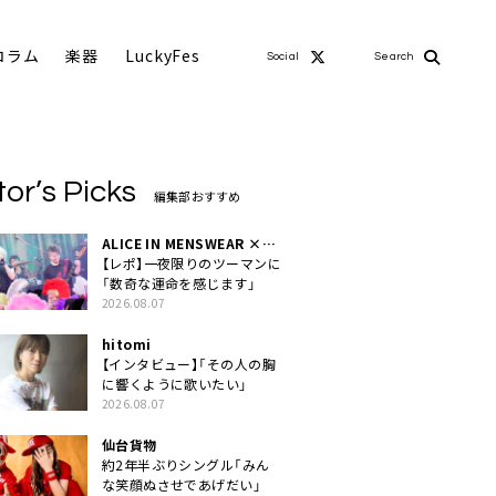
コラム
楽器
LuckyFes
Social
Search
tor’s Picks
編集部おすすめ
ALICE IN MENSWEAR ×
MASCHERA
【レポ】一夜限りのツーマンに
「数奇な運命を感じます」
2026.08.07
hitomi
【インタビュー】「その人の胸
に響くように歌いたい」
2026.08.07
仙台貨物
約2年半ぶりシングル「みん
な笑顔ぬさせであげだい」