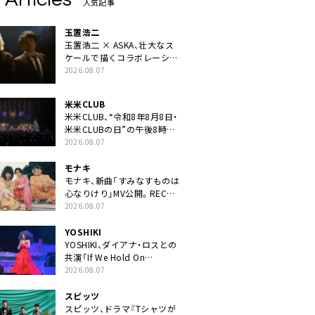
人気記事
玉置浩二
玉置浩二 × ASKA、壮大なス
ケールで描くコラボレーショ
ン曲「音銀河」リリース決定。
2026.08.07
カップリングには新曲「命の
宿り」収録も
米米CLUB
米米CLUB、“令和8年8月8日・
米米CLUBの日”の午後8時に
40周年ライブより「FANtachy
2026.08.07
medley」を88年限定公開
モナキ
モナキ、新曲「すみなすものは
心なりけり」MV公開。RECの
ギターにEvery Little Thing・
2026.08.07
伊藤一朗参加も
YOSHIKI
YOSHIKI、ダイアナ・ロスとの
共演「If We Hold On
Together」ライブ映像公開
2026.08.07
スピッツ
スピッツ、ドラマ『Tシャツが