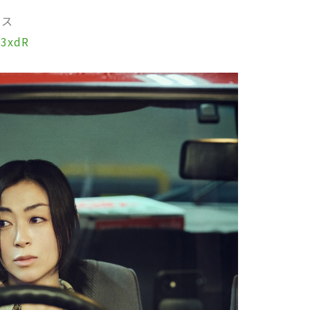
ース
C3xdR