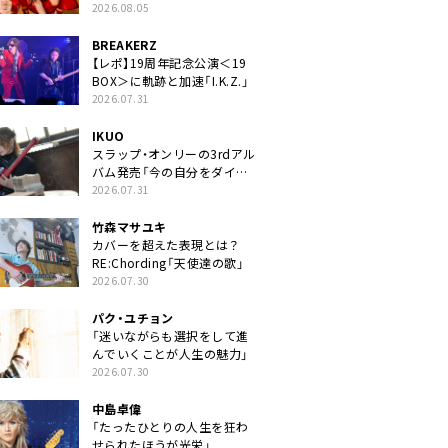
2026.08.05
BREAKERZ
【レポ】19周年記念公演＜19
BOX＞に軌跡と加速「I.K.Z.」
2026.07.31
IKUO
スラップ・オンリーの3rdアル
バム発売「今の自分をダイレ
クトに」
2026.07.31
竹森マサユキ
カバーを超えた表現とは？
RE:Chording「天使達の歌」
2026.07.30
パク・ユチョン
「迷いながらも選択をして進
んでいくことが人生の魅力」
2026.07.30
中島卓偉
「たったひとりの人生を狂わ
せられたほうが光栄」