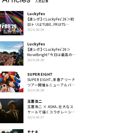
人気記事
LuckyFes
【速レポ】＜LuckyFes’26＞初
日トリはTUBE、FRUITS
ZIPPERや綾小路翔、鬼龍院翔
2026.08.08
を迎えた豪華コラボも「知っ
てたらぜひ一緒に歌ってちょ
LuckyFes
うだい」
【速レポ】＜LuckyFes’26＞
Novelbright「今日は最高のフ
ェス日和。最高の休日を、最
2026.08.08
高の夏休みを作っていきた
い」
SUPER EIGHT
SUPER EIGHT、来春アリーナ
ツアー開催＆ニューアルバム
発売決定げるEP『ダンダー
2026.08.08
ラ』本日リリース
玉置浩二
玉置浩二 × ASKA、壮大なス
ケールで描くコラボレーショ
ン曲「音銀河」リリース決定。
2026.08.07
カップリングには新曲「命の
宿り」収録も
モナキ