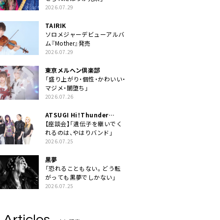
2026.07.29
TAIRIK
ソロメジャーデビューアルバ
ム『Mother』発売
2026.07.29
東京メルヘン倶楽部
「盛り上がり・個性・かわいい・
マジメ・闇堕ち」
2026.07.26
ATSUGI Hi！Thunder
Rock Festival
【座談会】「遺伝子を継いでく
れるのは、やはりバンド」
2026.07.25
黒夢
「恐れることもない。どう転
がっても黒夢でしかない」
2026.07.25
 Articles