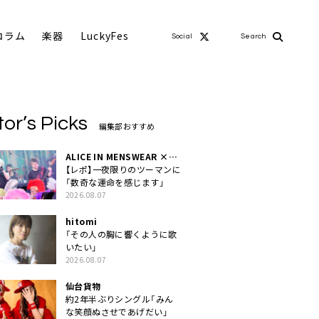
コラム
楽器
LuckyFes
Social
Search
tor’s Picks
編集部おすすめ
ALICE IN MENSWEAR ×
MASCHERA
【レポ】一夜限りのツーマンに
「数奇な運命を感じます」
2026.08.07
hitomi
「その人の胸に響くように歌
いたい」
2026.08.07
仙台貨物
約2年半ぶりシングル「みん
な笑顔ぬさせであげだい」