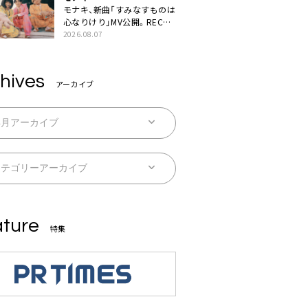
モナキ、新曲「すみなすものは
心なりけり」MV公開。RECの
ギターにEvery Little Thing・
2026.08.07
伊藤一朗参加も
hives
アーカイブ
ture
特集