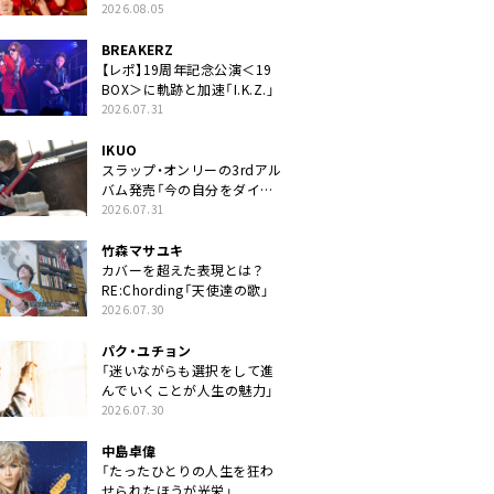
2026.08.05
BREAKERZ
【レポ】19周年記念公演＜19
BOX＞に軌跡と加速「I.K.Z.」
2026.07.31
IKUO
スラップ・オンリーの3rdアル
バム発売「今の自分をダイレ
クトに」
2026.07.31
竹森マサユキ
カバーを超えた表現とは？
RE:Chording「天使達の歌」
2026.07.30
パク・ユチョン
「迷いながらも選択をして進
んでいくことが人生の魅力」
2026.07.30
中島卓偉
「たったひとりの人生を狂わ
せられたほうが光栄」