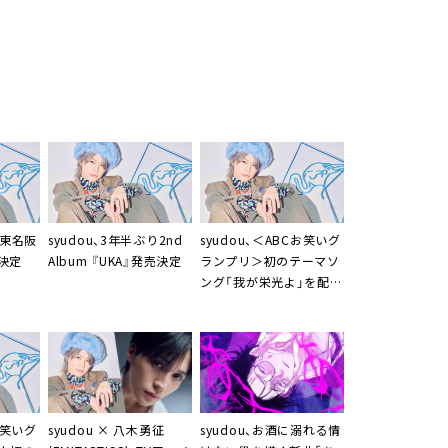
り東名阪
syudou、3年半ぶり2nd
syudou、＜ABCお笑いグ
決定
Album 『UKA』発売決定
ランプリ＞初のテーマソ
ング「我が栄光よ」を配信
リリース
syudou × 八木勇征
お笑いグ
syudou、お酒に溺れる情