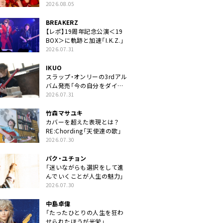
2026.08.05
BREAKERZ
【レポ】19周年記念公演＜19
BOX＞に軌跡と加速「I.K.Z.」
2026.07.31
IKUO
スラップ・オンリーの3rdアル
バム発売「今の自分をダイレ
クトに」
2026.07.31
竹森マサユキ
カバーを超えた表現とは？
RE:Chording「天使達の歌」
2026.07.30
パク・ユチョン
「迷いながらも選択をして進
んでいくことが人生の魅力」
2026.07.30
中島卓偉
「たったひとりの人生を狂わ
せられたほうが光栄」