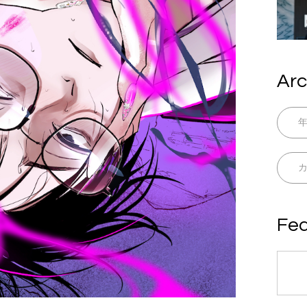
Arc
Fea