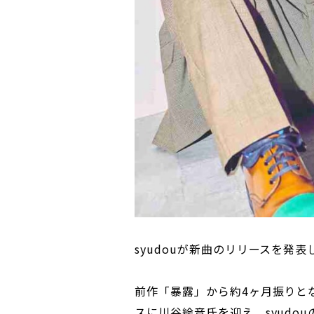
syudouが新曲のリリースを発表
前作「暴露」から約4ヶ月振りと
スに川谷絵音氏を迎え、syudo