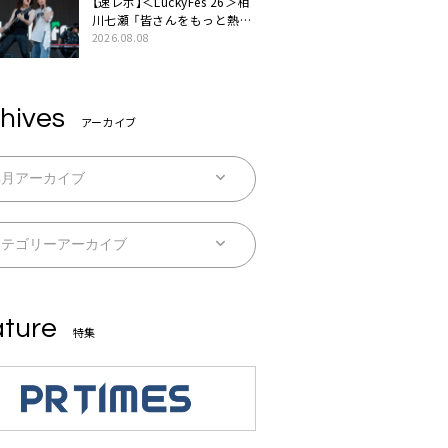
【速レポ】＜LuckyFes’26＞相
川七瀬 「皆さんをもっと熱
く、熱く、熱く盛り上げていき
2026.08.08
ます！」
hives
アーカイブ
ture
特集