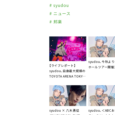
# syudou
# ニュース
# 邦楽
syudou、今秋よ
【ライブレポート】
ホールツアー開催
syudou、自身最大規模の
TOYOTA ARENA TOKYO
で示した「プライド」の価
値。「みんなのおかげで
人生楽しいです」
syudou、＜ABC
syudou × 八木勇征