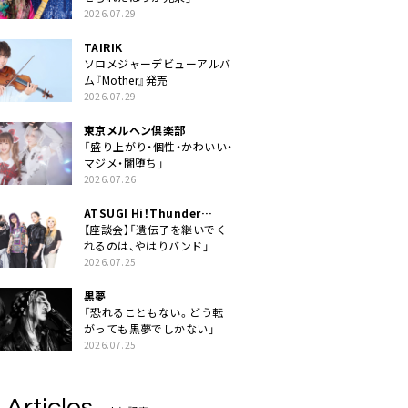
2026.07.29
TAIRIK
ソロメジャーデビューアルバ
ム『Mother』発売
2026.07.29
東京メルヘン倶楽部
「盛り上がり・個性・かわいい・
マジメ・闇堕ち」
2026.07.26
ATSUGI Hi！Thunder
Rock Festival
【座談会】「遺伝子を継いでく
れるのは、やはりバンド」
2026.07.25
黒夢
「恐れることもない。どう転
がっても黒夢でしかない」
2026.07.25
 Articles