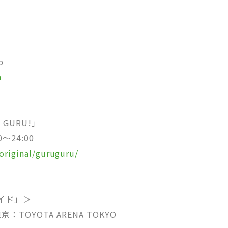
b
h
 GURU!」
〜24:00
original/guruguru/
プライド」＞
：TOYOTA ARENA TOKYO