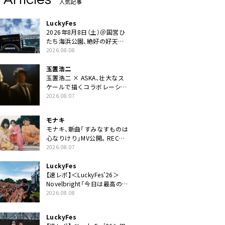
人気記事
LuckyFes
2026年8月8日（土）＠国営ひ
たち海浜公園、絶好の好天の
中＜LuckyFes’26＞開幕
2026.08.08
玉置浩二
玉置浩二 × ASKA、壮大なス
ケールで描くコラボレーショ
ン曲「音銀河」リリース決定。
2026.08.07
カップリングには新曲「命の
宿り」収録も
モナキ
モナキ、新曲「すみなすものは
心なりけり」MV公開。RECの
ギターにEvery Little Thing・
2026.08.07
伊藤一朗参加も
LuckyFes
【速レポ】＜LuckyFes’26＞
Novelbright「今日は最高のフ
ェス日和。最高の休日を、最
2026.08.08
高の夏休みを作っていきた
い」
LuckyFes