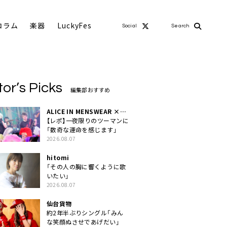
コラム
楽器
LuckyFes
Social
Search
tor’s Picks
編集部おすすめ
ALICE IN MENSWEAR ×
MASCHERA
【レポ】一夜限りのツーマンに
「数奇な運命を感じます」
2026.08.07
hitomi
「その人の胸に響くように歌
いたい」
2026.08.07
仙台貨物
約2年半ぶりシングル「みん
な笑顔ぬさせであげだい」