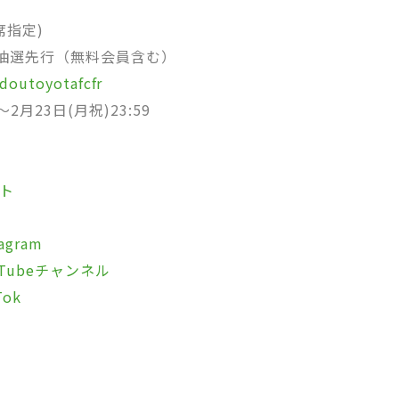
席指定)
」抽選先行（無料会員含む）
udoutoyotafcfr
2月23日(月祝)23:59
イト
agram
uTubeチャンネル
ok