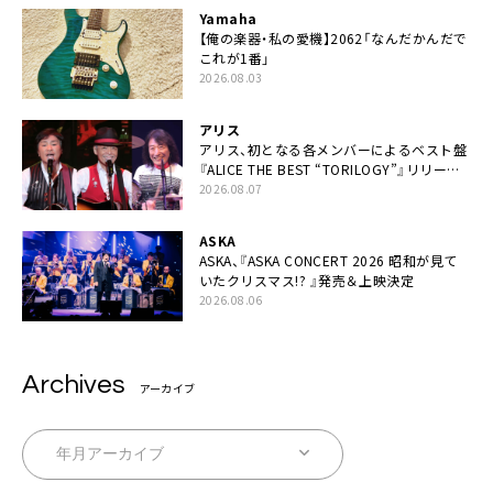
Yamaha
【俺の楽器・私の愛機】2062「なんだかんだで
これが1番」
2026.08.03
アリス
アリス、初となる各メンバーによるベスト盤
『ALICE THE BEST “TORILOGY”』リリース
決定
2026.08.07
ASKA
ASKA、『ASKA CONCERT 2026 昭和が見て
いたクリスマス!? 』発売＆上映決定
2026.08.06
Archives
アーカイブ