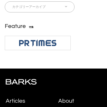
Feature
特集
Articles
About