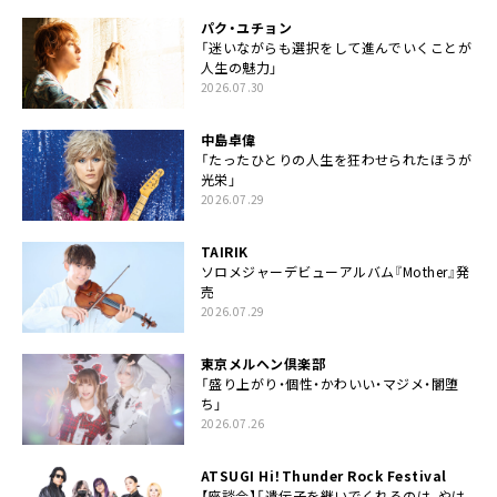
パク・ユチョン
「迷いながらも選択をして進んでいくことが
人生の魅力」
2026.07.30
中島卓偉
「たったひとりの人生を狂わせられたほうが
光栄」
2026.07.29
TAIRIK
ソロメジャーデビューアルバム『Mother』発
売
2026.07.29
東京メルヘン倶楽部
「盛り上がり・個性・かわいい・マジメ・闇堕
ち」
2026.07.26
ATSUGI Hi！Thunder Rock Festival
【座談会】「遺伝子を継いでくれるのは、やは