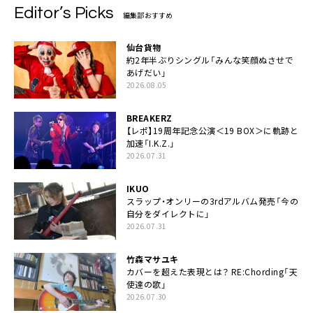
Editor’s Picks
編集部おすすめ
仙台貨物
約2年半ぶりシングル「みんな笑顔ぬさせで
あげだい」
2026.08.05
BREAKERZ
【レポ】19周年記念公演＜19 BOX＞に軌跡と
加速「I.K.Z.」
2026.07.31
IKUO
スラップ・オンリーの3rdアルバム発売「今の
自分をダイレクトに」
2026.07.31
竹森マサユキ
カバーを超えた表現とは？ RE:Chording「天
使達の歌」
2026.07.30