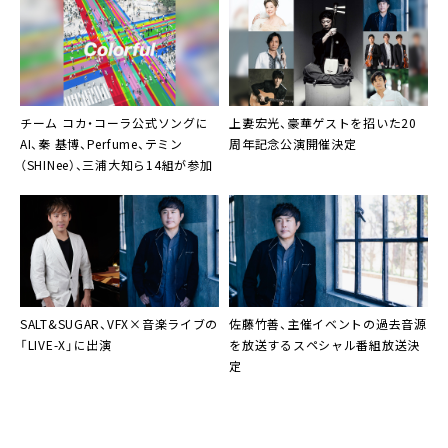
チーム コカ・コーラ公式ソングに
上妻宏光
、豪華ゲストを招いた20
AI
、
秦 基博
、
Perfume
、
テミン
周年記念公演開催決定
（
SHINee
）、
三浦大知
ら14組が参加
SALT&SUGAR
、VFX×音楽ライブの
佐藤竹善
、主催イベントの過去音源
「LIVE-X」に出演
を放送するスペシャル番組放送決
定