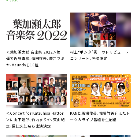
＜
葉加瀬太郎 音楽祭 2022
＞第一
村上“ポンタ”秀一
のトリビュート
弾で近藤真彦、倖田來未、藤井フミ
コンサート、開催決定
ヤ、Vaundyら18組
＜
Concert for Katsuhisa Hattori
KAN
と
馬場俊英
、
佐藤竹善
迎えたト
＞に山下達郎、竹内まりや、東山紀
ーク＆ライブ番組を生配信
之、屋比久知奈ら出演決定