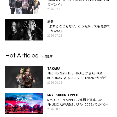
りバンド」
2026.07.25
黒夢
「恐れることもない。どう転がっても黒夢で
しかない」
2026.07.25
Hot Articles
人気記事
TAKARA
『No No Girls THE FINAL』からASHA＆
KOKONAによるユニット・TAKARAがデビュ
ー
2026.08.05
Mrs. GREEN APPLE
Mrs. GREEN APPLE、2連覇を達成した
『MUSIC AWARDS JAPAN 2026』での「クス
シキ」ライブパフォーマンスをYouTube公開
2026.08.06