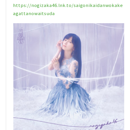
https://nogizaka46.lnk.to/saigonikaidanwokake
agattanowaitsuda