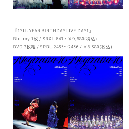
『13th YEAR BIRTHDAY LIVE DAY1』
Blu-ray 1枚 / SRXL-643 / ￥9,680(税込)
DVD 2枚組 / SRBL-2455～2456 / ￥8,580(税込)