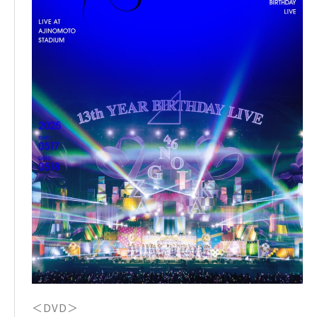
＜DVD＞