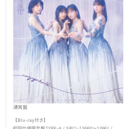
通常盤
【Blu-ray付き】
初回仕様限定盤TYPE-A / SRCL-13660～13661 /