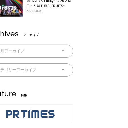
【速レポ】＜LuckyFes’26＞初
日トリはTUBE、FRUITS
ZIPPERや綾小路翔、鬼龍院翔
2026.08.08
を迎えた豪華コラボも「知っ
てたらぜひ一緒に歌ってちょ
うだい」
hives
アーカイブ
ture
特集