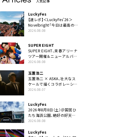
人気記事
LuckyFes
【速レポ】＜LuckyFes’26＞
Novelbright「今日は最高のフ
ェス日和。最高の休日を、最
2026.08.08
高の夏休みを作っていきた
い」
SUPER EIGHT
SUPER EIGHT、来春アリーナ
ツアー開催＆ニューアルバム
発売決定げるEP『ダンダー
2026.08.08
ラ』本日リリース
玉置浩二
玉置浩二 × ASKA、壮大なス
ケールで描くコラボレーショ
ン曲「音銀河」リリース決定。
2026.08.07
カップリングには新曲「命の
宿り」収録も
LuckyFes
2026年8月8日（土）＠国営ひ
たち海浜公園、絶好の好天の
中＜LuckyFes’26＞開幕
2026.08.08
LuckyFes