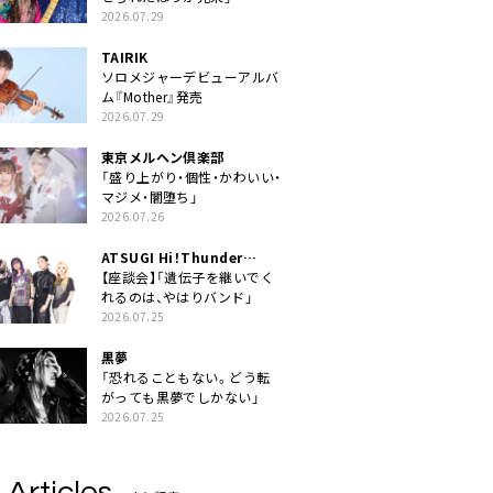
2026.07.29
TAIRIK
ソロメジャーデビューアルバ
ム『Mother』発売
2026.07.29
東京メルヘン倶楽部
「盛り上がり・個性・かわいい・
マジメ・闇堕ち」
2026.07.26
ATSUGI Hi！Thunder
Rock Festival
【座談会】「遺伝子を継いでく
れるのは、やはりバンド」
2026.07.25
黒夢
「恐れることもない。どう転
がっても黒夢でしかない」
2026.07.25
 Articles