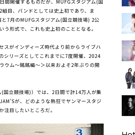
日間開催するものだが、MUFGスタジアム(国
来2組目、バンドとしては史上初であり、ま
7月のMUFGスタジアム(国立競技場) 2公
いう形式で、これも史上初のこととなる。
セスがインディーズ時代より前からライブハ
シリーズとしてこれまでに7度開催、2024
ラウム〜銘銘編〜＞以来およそ2年ぶりの開
ム(国立競技場)）では、2日間で計14万人が集
JAM’Sが、どのような熱狂でヤンマースタジ
か注目したいところだ。
Hot