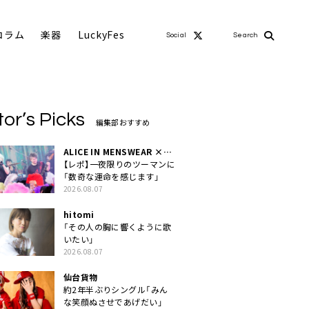
コラム
楽器
LuckyFes
Social
Search
tor’s Picks
編集部おすすめ
ALICE IN MENSWEAR ×
MASCHERA
【レポ】一夜限りのツーマンに
「数奇な運命を感じます」
2026.08.07
hitomi
「その人の胸に響くように歌
いたい」
2026.08.07
仙台貨物
約2年半ぶりシングル「みん
な笑顔ぬさせであげだい」