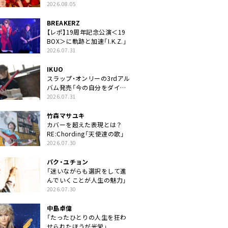
2026.08.05
BREAKERZ
【レポ】19周年記念公演＜19
BOX＞に軌跡と加速「I.K.Z.」
2026.07.31
IKUO
スラップ・オンリーの3rdアル
バム発売「今の自分をダイレ
クトに」
2026.07.31
竹森マサユキ
カバーを超えた表現とは？
RE:Chording「天使達の歌」
2026.07.30
パク・ユチョン
「迷いながらも選択をして進
んでいくことが人生の魅力」
2026.07.30
中島卓偉
「たったひとりの人生を狂わ
せられたほうが光栄」